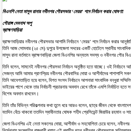
বিএনপি নেতা মাসুদ রানার নবীনগর পৌরসভার ‘মেয়র’ পদে নির্বাচন করার ঘোষণা!
গৌরাঙ্গ দেবনাথ অপু
ব্রাহ্মণবাড়িয়া
ব্রাহ্মণবাড়িয়ার নবীনগর পৌরসভার আগামি নির্বাচনে ‘মেয়র’ পদে নির্বাচন করার আনুষ্
তিনি আজ সোমবার (২৫ মে) দুপুরে উপজেলা সদরের একটি হোটেলে স্থানীয় সাংবাদিকদ
মাসুদ রানা বর্তমানে ব্রাহ্মণবাড়িয়া জেলা বিএনপির অন্যতম সদস্য ও নবীনগর পৌর ব
তিনি বলেন, সামনেই নবীনগর পৌরসভা নির্বাচন অনুষ্ঠিত হতে যাচ্ছে। ওই নির্বাচনে 
সেজন্য আমি আমার প্রাণপ্রিয় নবীনগর পৌরবাসির দোয়া ও আশীর্বাদের পাশাপাশি সকল 
তিনি আবেগতাড়িত হয়ে বলেন, বিগত সংসদ নির্বাচনে আপনারা সাংবাদিক বন্ধুরা সম
ভাইয়ের পাশে থেকে তার নির্বাচনী প্রচারনায় অবদান রেখে তাঁকে এমপি নির্বাচিত
বিশেষ অবদান রাখবেন।
তিনি তাঁর বিভিন্ন পরিকল্পনার কথা তুলে ধরে আরও বলেন, ছাত্র জীবন থেকে বাংলাদে
যতদিন বেঁচে থাকবো ততদিন স্বাধীনতার ঘোষক শহীদ প্রেসিডেন্ট জিয়াউর রহমান ও সাবে
জেলা বিএনপির এই নেতা সকলের দোয়া, আশীর্বাদ ও সহযোগিতা চেয়ে বলেন, নবীনগর 
নির্দেশনায় সংস্কৃতির রাজধানী খ্যাত এই প্রাচীন শহর নবীনগর পৌরসভাকে সত্যিক