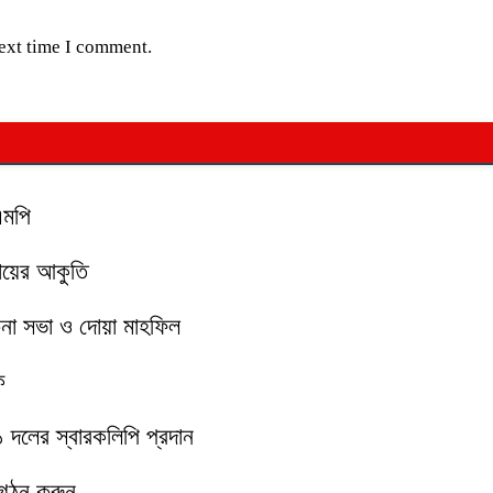
next time I comment.
এমপি
মায়ের আকুতি
চনা সভা ও দোয়া মাহফিল
ক
১১ দলের স্বারকলিপি প্রদান
 গঠন করুন