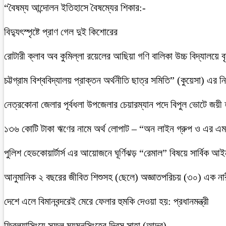
“বৈষম্য আন্দোলন ইতিহাসে বৈষম্যের শিকার:-
বিদ্যুৎস্পৃষ্টে প্রাণ গেল দুই কিশোরের
রোটারী ক্লাব অব কুমিল্লা রয়েলের আছিয়া গণি বালিকা উচ্চ বিদ্যালয়ে 
চট্টগ্রাম বিশ্ববিদ্যালয় প্রাক্তন অর্থনীতি ছাত্র সমিতি” (কুয়েসা) এর
নেত্রকোনা জেলার পূর্বধলা উপজেলার চেয়ারম্যান পদে বিপুল ভোটে জয়ী
১৩৬ কোটি টাকা ঋণের নামে অর্থ লোপাট – “অন লাইন গ্রুপ ও এর এম.
পুলিশ হেডকোয়ার্টার্স এর আয়োজনে ঘূর্ণিঝড় “রেমাল” বিষয়ে সার্বিক আ
আনুমানিক ২ বছরের জীবিত শিশুসহ (ছেলে) অজ্ঞাতপরিচয় (৩০) এক নার
দেশে এলে বিমানবন্দরেই মেরে ফেলার হুমকি দেওয়া হয়: প্রধানমন্ত্রী
ফ্রিল্যান্সিংয়ে সফল ময়মনসিংহের দিবস সাহা (আদর)