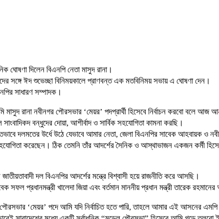
ঠানিক ঘোষণা দিলেন বিএনপি নেতা মাসুদ রানা।
ের সঙ্গে ঈদ শুভেচ্ছা বিনিময়কালে প্রাণবন্ত এক মতবিনিময় সভায় এ ঘোষণা দেন।
িএনপির সাধারণ সম্পাদক।
আমি মাসুদ রানা নবীনগর পৌরসভার ‘মেয়র’ পদপ্রার্থী হিসেবে নির্বাচন করবো বলে আজ 
সাংবাদিকদ বন্ধুদের দোয়া, আশীর্বাদ ও সার্বিক সহযোগিতা কামনা করছি।
্মিলিতভাবে দলমতের উর্ধে উঠে যেভাবে আমার নেতা, জেলা বিএনপির সাবেক আহবায়ক ও
 হতে সহযোগিতা করেছেন। ঠিক তেমনি তাঁর আদর্শের সৈনিক ও আস্থাভাজন একজন কর্মী 
শ জাতীয়তাবাদী দল বিএনপির আদর্শের মন্ত্রে বিশ্বাসী হয়ে রাজনীতি করে আসছি।
ক সফল প্রধানমন্ত্রী খালেদা জিয়া এবং বর্তমান মাননীয় প্রধান মন্ত্রী তারেক রহমানে
পৌরসভার ‘মেয়র’ পদে আমি যদি নির্বাচিত হতে পারি, তাহলে আমার এই আসনের এমপি নে
ারভাবেই সারাদেশের মধ্যে একটি সর্বাধুনিক “মডেল পৌরসভা” হিসেবে আমি গড়ে তুলবো