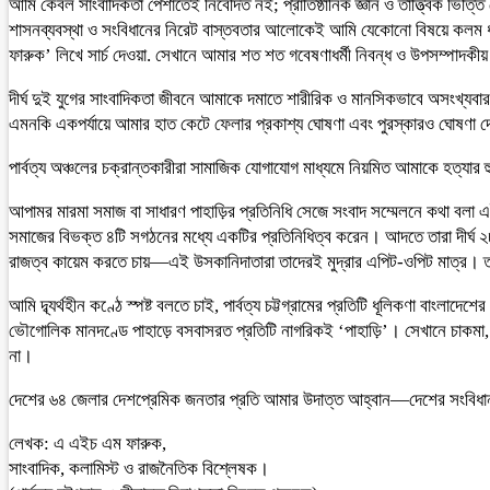
আমি কেবল সাংবাদিকতা পেশাতেই নিবেদিত নই; প্রাতিষ্ঠানিক জ্ঞান ও তাত্ত্বিক ভিত্তি
শাসনব্যবস্থা ও সংবিধানের নিরেট বাস্তবতার আলোকেই আমি যেকোনো বিষয়ে কলম ধরি
ফারুক’ লিখে সার্চ দেওয়া. সেখানে আমার শত শত গবেষণাধর্মী নিবন্ধ ও উপসম্পাদকীয
দীর্ঘ দুই যুগের সাংবাদিকতা জীবনে আমাকে দমাতে শারীরিক ও মানসিকভাবে অসংখ্যবা
এমনকি একপর্যায়ে আমার হাত কেটে ফেলার প্রকাশ্য ঘোষণা এবং পুরস্কারও ঘোষণা দ
পার্বত্য অঞ্চলের চক্রান্তকারীরা সামাজিক যোগাযোগ মাধ্যমে নিয়মিত আমাকে হত্যা
আপামর মারমা সমাজ বা সাধারণ পাহাড়ির প্রতিনিধি সেজে সংবাদ সম্মেলনে কথা বলা 
সমাজের বিভক্ত ৪টি সগঠনের মধ্যে একটির প্রতিনিধিত্ব করেন। আদতে তারা দীর্ঘ ২৮ বছর
রাজত্ব কায়েম করতে চায়—এই উসকানিদাতারা তাদেরই মুদ্রার এপিট-ওপিট মাত্র। তাদের
আমি দ্ব্যর্থহীন কণ্ঠে স্পষ্ট বলতে চাই, পার্বত্য চট্টগ্রামের প্রতিটি ধূলিকণা 
ভৌগোলিক মানদণ্ডে পাহাড়ে বসবাসরত প্রতিটি নাগরিকই ‘পাহাড়ি’। সেখানে চাকমা
না।
দেশের ৬৪ জেলার দেশপ্রেমিক জনতার প্রতি আমার উদাত্ত আহ্বান—দেশের সংবিধান
লেখক: এ এইচ এম ফারুক,
সাংবাদিক, কলামিস্ট ও রাজনৈতিক বিশ্লেষক।