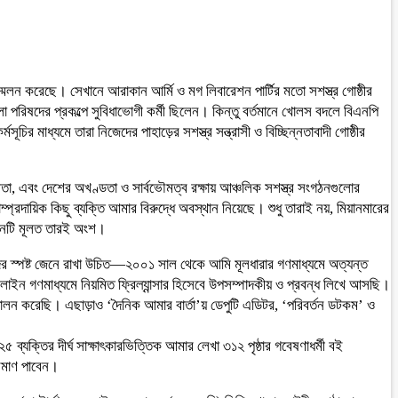
সম্মেলন করেছে। সেখানে আরাকান আর্মি ও মগ লিবারেশন পার্টির মতো সশস্ত্র গোষ্ঠীর
 পরিষদের প্রকল্পে সুবিধাভোগী কর্মী ছিলেন। কিন্তু বর্তমানে খোলস বদলে বিএনপি
চির মাধ্যমে তারা নিজেদের পাহাড়ের সশস্ত্র সন্ত্রাসী ও বিচ্ছিন্নতাবাদী গোষ্ঠীর
া, এবং দেশের অখণ্ডতা ও সার্বভৌমত্ব রক্ষায় আঞ্চলিক সশস্ত্র সংগঠনগুলোর
রদায়িক কিছু ব্যক্তি আমার বিরুদ্ধে অবস্থান নিয়েছে। শুধু তারাই নয়, মিয়ানমারের
মেলনটি মূলত তারই অংশ।
তাদের স্পষ্ট জেনে রাখা উচিত—২০০১ সাল থেকে আমি মূলধারার গণমাধ্যমে অত্যন্ত
নলাইন গণমাধ্যমে নিয়মিত ফ্রিল্যান্সার হিসেবে উপসম্পাদকীয় ও প্রবন্ধ লিখে আসছি।
 পালন করেছি। এছাড়াও ‘দৈনিক আমার বার্তা’য় ডেপুটি এডিটর, ‘পরিবর্তন ডটকম’ ও
ব্যক্তির দীর্ঘ সাক্ষাৎকারভিত্তিক আমার লেখা ৩১২ পৃষ্ঠার গবেষণাধর্মী বই
্রমাণ পাবেন।