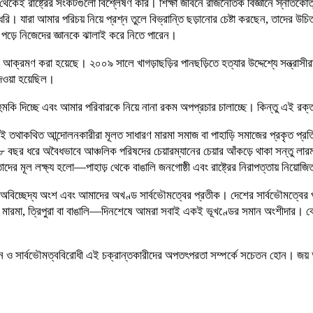
 থেকেই রাষ্ট্রের সংকটগুলো বিশ্লেষণ করি। শিক্ষা জীবনে রাজনৈতিক বিজ্ঞানে স্নাতকোত্
। যারা আমার পরিচয় নিয়ে প্রশ্ন তুলে বিভ্রান্তি ছড়ানোর চেষ্টা করছেন, তাদের 
় পড়ে নিজেদের জ্ঞানকে ঝালাই করে নিতে পারেন।
র আক্রমণ করা হয়েছে। ২০০৯ সালে খাগড়াছড়ির পানছড়িতে হত্যার উদ্দেশ্যে সন্ত্রা
েওয়া হয়েছিল।
র হুমকি দিচ্ছে এবং আমার পরিবারকে নিয়ে নানা রকম অপপ্রচার চালাচ্ছে। কিন্তু এই 
এই তথাকথিত আন্দোলনকারীরা মূলত সাধারণ মারমা সমাজ বা পাহাড়ি সমাজের প্রকৃত প্র
 ধরে অবৈধভাবে আঞ্চলিক পরিষদের চেয়ারম্যানের চেয়ার আঁকড়ে থাকা সন্তু লারমা এবং তা
 মূল লক্ষ্য হলো—পাহাড় থেকে বাঙালি জনগোষ্ঠী এবং রাষ্ট্রের নিরাপত্তায় নিয়োজিত
বাংলাদেশের অবিচ্ছেদ্য অংশ এবং আমাদের অখণ্ড সার্বভৌমত্বের প্রতীক। দেশের সার্বভৌ
, মারমা, ত্রিপুরা বা বাঙালি—দিনশেষে আমরা সবাই একই ভূখণ্ডের সমান অংশীদার। 
 ও সার্বভৌমত্ববিরোধী এই চক্রান্তকারীদের অপতৎপরতা সম্পর্কে সচেতন হোন। জয়