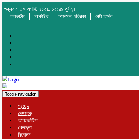
শুক্রবার, ০৭ অগাস্ট ২০২৬, ০৫:৪৪ পূর্বাহ্ন
কনভার্টার
আর্কাইভ
আজকের পত্রিকা
বেটা ভার্সন
Toggle navigation
প্রচ্ছদ
দেশজুড়ে
আন্তর্জাতিক
খেলাধুলা
বিনোদন