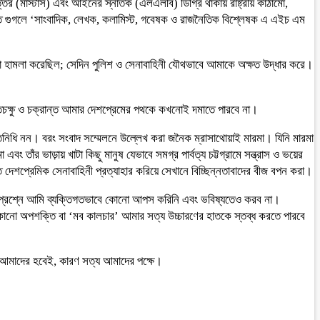
তর (মাস্টার্স) এবং আইনের স্নাতক (এলএলবি) ডিগ্রি থাকায় রাষ্ট্রীয় কাঠামো,
উচিত গুগলে ‘সাংবাদিক, লেখক, কলামিস্ট, গবেষক ও রাজনৈতিক বিশ্লেষক এ এইচ এম
সীরা হামলা করেছিল; সেদিন পুলিশ ও সেনাবাহিনী যৌথভাবে আমাকে অক্ষত উদ্ধার করে।
রক্তচক্ষু ও চক্রান্ত আমার দেশপ্রেমের পথকে কখনোই দমাতে পারবে না।
তিনিধি নন। বরং সংবাদ সম্মেলনে উল্লেখ করা জনৈক ম্রাসাথোয়াই মারমা। যিনি মারমা
ঁর ভাড়ায় খাটা কিছু মানুষ যেভাবে সমগ্র পার্বত্য চট্টগ্রামে সন্ত্রাস ও ভয়ের
 দেশপ্রেমিক সেনাবাহিনী প্রত্যাহার করিয়ে সেখানে বিচ্ছিন্নতাবাদের বীজ বপন করা।
মত্বের প্রশ্নে আমি ব্যক্তিগতভাবে কোনো আপস করিনি এবং ভবিষ্যতেও করব না।
কোনো অপশক্তি বা ‘মব কালচার’ আমার সত্য উচ্চারণের হাতকে স্তব্ধ করতে পারবে
 আমাদের হবেই, কারণ সত্য আমাদের পক্ষে।