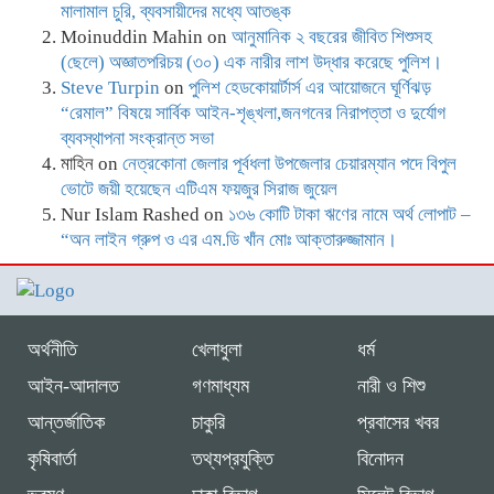
মালামাল চুরি, ব্যবসায়ীদের মধ্যে আতঙ্ক
Moinuddin Mahin
on
আনুমানিক ২ বছরের জীবিত শিশুসহ
(ছেলে) অজ্ঞাতপরিচয় (৩০) এক নারীর লাশ উদ্ধার করেছে পুলিশ।
Steve Turpin
on
পুলিশ হেডকোয়ার্টার্স এর আয়োজনে ঘূর্ণিঝড়
“রেমাল” বিষয়ে সার্বিক আইন-শৃঙ্খলা,জনগনের নিরাপত্তা ও দুর্যোগ
ব্যবস্থাপনা সংক্রান্ত সভা
মাহিন
on
নেত্রকোনা জেলার পূর্বধলা উপজেলার চেয়ারম্যান পদে বিপুল
ভোটে জয়ী হয়েছেন এটিএম ফয়জুর সিরাজ জুয়েল
Nur Islam Rashed
on
১৩৬ কোটি টাকা ঋণের নামে অর্থ লোপাট –
“অন লাইন গ্রুপ ও এর এম.ডি খাঁন মোঃ আক্তারুজ্জামান।
অর্থনীতি
খেলাধুলা
ধর্ম
আইন-আদালত
গণমাধ্যম
নারী ও শিশু
আন্তর্জাতিক
চাকুরি
প্রবাসের খবর
কৃষিবার্তা
তথ্যপ্রযুক্তি
বিনোদন