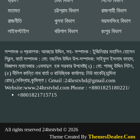
ভ্রমণ
ঢাকা বিভাগ
সিলেট বিভাগ
মতামত
চট্টগ্রাম বিভাগ
রাজশাহী বিভাগ
রাজনীতি
খুলনা বিভাগ
ময়মনসিংহ বিভাগ
লাইফস্টাইল
বরিশাল বিভাগ
রংপুর বিভাগ
সম্পাদক ও প্রকাশক: আবছার উদ্দিন, সহ- সম্পাদক : ইন্জিনিয়ার মহাসিন হোসেন
প্রিন্স, বার্তা সম্পাদক : মো: তছলিম উদ্দিন উপ-সম্পাদক: সাইফুল ইসলাম ফাহাদ,
বিজ্ঞাপন ম্যানেজার :এমদাদুল হক সরকার উপদেষ্টা(২) : মো: শামছু উদ্দিন লিটন,
(৫) দীলিপ কান্তি নাথ বার্তা ও বানিজ্যিক কার্যালয়: নিউ মার্কেট(চান্দিনা
রোড),দেবিদ্বার,কুমিল্লা। Gmail :24hrstvbd@gmail.com
Website:www.24hrstvbd.com Phone : +8801825180221/
+8801821715715
All rights reserved 24hrstvbd © 2026
ThemesDealer.Com
Theme Created By