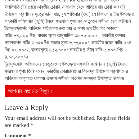
উপস্থিতি টের পেয়ে ভারতীয় চোরাই মালামাল রেখে পালিয়ে যায় চোরা কারবারি৷
উপজেলা প্রশাসন সূত্রে জানা যায়, বৃহস্পতিবার (৩০) মে বিকালে ৪ টায় উপজেলা
সহকারী কমিশনার (ভূমি) সৈয়দ ফারহানা পৃথা এর নেতৃত্বে শশীদল রেল স্টেশনে
ট্রাস্কফোর্সের অভিযান পরিচালনা করা হয়৷ এ সময় ভারতীয় কিং কোবরা
বাজি-৮৪,০০০ পিচ, বাজার মূল্য আনুমানিক ১৬,৮০,০০০/-, ভারতীয় কালার
কালেকশন বাজি-২,০৫৫পিচ বাজার মূল্য ৬,১৬,৫০০/, ভারতীয় রয়েল বাজি-২০৪
পিচ ×৩,০০০/, বাজারমূল্য ৬,১২,০০০/ ভারতীয় 5 স্টার বাজি-১,০০০ পিচ
৪,০০,০০০/-৷
ট্রাস্কর্ফোস অভিযানের নেতৃত্বদেন উপজেলা সহকারি কমিশনার (ভূমি) সৈয়দ
ফারহানা পৃথা৷ তিনি বলেন, ভারতীয় চোরাচালানের বিরুদ্ধে উপজেলা প্রশাসনের
অভিযান অব্যাহত থাকবে৷ এসময় শশীদল বিওপির সদস্যরা উপস্থিত ছিলেন৷
আপনার মতামত লিখুন :
Leave a Reply
Your email address will not be published.
Required fields
are marked
*
Comment
*