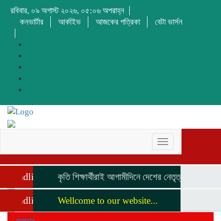
রবিবার, ০৯ অগাস্ট ২০২৬, ০৫:০৬ অপরাহ্ন
কনভার্টার
আর্কাইভ
আজকের পত্রিকা
বেটা ভার্সন
Toggle
navigation
Headline
কৃতি শিক্ষার্থীরাই আগামীদিনে দেশের নেতৃত্ব দিবে মনজুর 
Headline
Wellcome to our website...
/
অপরাধ