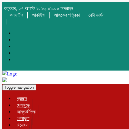
শুক্রবার, ০৭ অগাস্ট ২০২৬, ০৯:০০ অপরাহ্ন
কনভার্টার
আর্কাইভ
আজকের পত্রিকা
বেটা ভার্সন
Toggle navigation
প্রচ্ছদ
দেশজুড়ে
আন্তর্জাতিক
খেলাধুলা
বিনোদন