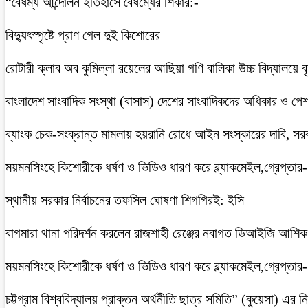
“বৈষম্য আন্দোলন ইতিহাসে বৈষম্যের শিকার:-
বিদ্যুৎস্পৃষ্টে প্রাণ গেল দুই কিশোরের
রোটারী ক্লাব অব কুমিল্লা রয়েলের আছিয়া গণি বালিকা উচ্চ বিদ্যালয়ে 
বাংলাদেশ সাংবাদিক সংস্থা (বাসাস) দেশের সাংবাদিকদের অধিকার ও পেশাগত
ব্যাংক চেক-সংক্রান্ত মামলায় হয়রানি রোধে আইন সংস্কারের দাবি, সরকা
ময়মনসিংহে কিশোরীকে ধর্ষণ ও ভিডিও ধারণ করে ব্ল্যাকমেইল,গ্রেপ্তার
স্থানীয় সরকার নির্বাচনের তফসিল ঘোষণা শিগগিরই: ইসি
বাগমারা থানা পরিদর্শন করলেন রাজশাহী রেঞ্জের নবাগত ডিআইজি আশি
ময়মনসিংহে কিশোরীকে ধর্ষণ ও ভিডিও ধারণ করে ব্ল্যাকমেইল,গ্রেপ্তার
চট্টগ্রাম বিশ্ববিদ্যালয় প্রাক্তন অর্থনীতি ছাত্র সমিতি” (কুয়েসা) এর