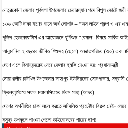
নেত্রকোনা জেলার পূর্বধলা উপজেলার চেয়ারম্যান পদে বিপুল ভোটে জয়ী
১৩৬ কোটি টাকা ঋণের নামে অর্থ লোপাট – “অন লাইন গ্রুপ ও এর এম.
পুলিশ হেডকোয়ার্টার্স এর আয়োজনে ঘূর্ণিঝড় “রেমাল” বিষয়ে সার্বিক আ
আনুমানিক ২ বছরের জীবিত শিশুসহ (ছেলে) অজ্ঞাতপরিচয় (৩০) এক নার
দেশে এলে বিমানবন্দরেই মেরে ফেলার হুমকি দেওয়া হয়: প্রধানমন্ত্রী
নোয়াখালীর চাটখিল উপজেলার সাহাপুর ইউনিয়নের সোমপাড়ার, সন্ত্রাসী সে
ফ্রিল্যান্সিংয়ে সফল ময়মনসিংহের দিবস সাহা (আদর)
দেশের অর্থনীতির চাকা সচল করতে সম্মিলিত প্রচেষ্টার বিকল্প নেই- মেয়র চ
সমুদ্র উপকূলে পাওয়া গেলো ডাইনোসরের পায়ের ছাপ!