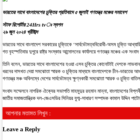
ভারতের সাথে বাংলাদেশের চুক্তির প্রতিবাদে ৫ জুলাই গণতন্ত্র মঞ্চের সমাবেশ
স্টাফ রিপোর্টার 24Hrs tvঃ স্বপন
২৯ জুন ২০২৪ খ্রীষ্টাব্দ
ভারতের সাথে বাংলাদেশ সরকারের চুক্তিকে ‘সার্বভৌমত্ববিরোধী-অসম চুক্তি আখ্যায়
গত বৃহস্পতিবার দুপুরে রাষ্ট্র সংস্কার আন্দোলনের কার্যালয়ে গণতন্ত্র মঞ্চের এক স
তিনি বলেন, ভারতের সাথে বাংলাদেশের হওয়া এসব চুক্তির কোনোটাই দেশকে লাভবান কর
ধরনের দাসখত দেয়া সমঝোতা স্মারক ও চুক্তির মাধ্যমে বাংলাদেশকে চীন-ভারতের আঞ্চল
গণতন্ত্র মঞ্চ অবিলম্বে দেশের সার্বভৌমত্ব ক্ষুণ্নকারী সমঝোতা স্মারক ও চুক্তি 
সংবাদ সম্মেলনে নাগরিক ঐক্যের সভাপতি মাহমুদুর রহমান মান্না, বাংলাদেশের বিপ্লবী
জাতীয় সমাজতান্ত্রিক দল-জেএসডির সিনিয়র যুগ্ম-সাধারণ সম্পাদক কামাল উদ্দিন পাটো
আপনার মতামত লিখুন :
Leave a Reply