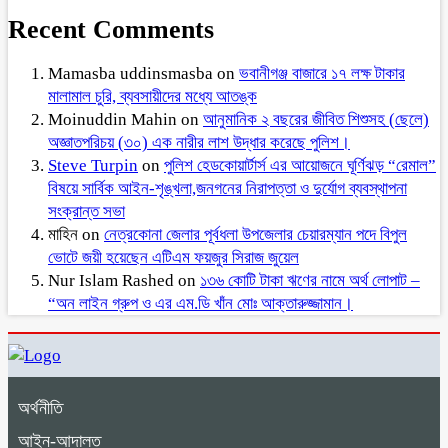
Recent Comments
Mamasba uddinsmasba
on
ভবানীগঞ্জ বাজারে ১৭ লক্ষ টাকার
মালামাল চুরি, ব্যবসায়ীদের মধ্যে আতঙ্ক
Moinuddin Mahin
on
আনুমানিক ২ বছরের জীবিত শিশুসহ (ছেলে)
অজ্ঞাতপরিচয় (৩০) এক নারীর লাশ উদ্ধার করেছে পুলিশ।
Steve Turpin
on
পুলিশ হেডকোয়ার্টার্স এর আয়োজনে ঘূর্ণিঝড় “রেমাল”
বিষয়ে সার্বিক আইন-শৃঙ্খলা,জনগনের নিরাপত্তা ও দুর্যোগ ব্যবস্থাপনা
সংক্রান্ত সভা
মাহিন
on
নেত্রকোনা জেলার পূর্বধলা উপজেলার চেয়ারম্যান পদে বিপুল
ভোটে জয়ী হয়েছেন এটিএম ফয়জুর সিরাজ জুয়েল
Nur Islam Rashed
on
১৩৬ কোটি টাকা ঋণের নামে অর্থ লোপাট –
“অন লাইন গ্রুপ ও এর এম.ডি খাঁন মোঃ আক্তারুজ্জামান।
অর্থনীতি
আইন-আদালত