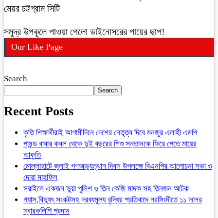
মেয়র চট্টগ্রাম সিটি
সমুদ্র উপকূলে পাওয়া গেলো ডাইনোসরের পায়ের ছাপ!
Our Like Page
Search
Search
Recent Posts
কৃতি শিক্ষার্থীরাই আগামীদিনে দেশের নেতৃত্ব দিবে মনজুর এলাহী এমপি
পাষন্ড বাবার কবল থেকে দুই বছরের শিশু সন্তানকে ফিরে পেতে মায়ের
আকুতি
মোল্লাহাটে জুলাই গণঅভ্যুত্থান দিবস উপলক্ষে বিএনপির আলোচনা সভা ও
দোয়া মাহফিল
সরাইলে একজন ভুয়া পুলিশ ও তিন কেজি মাদক সহ তিনজন আটক
গ্যাস,বিদ্যুৎ সংকটসহ দ্রব্যমূল্য বৃদ্ধির প্রতিবাদে নরসিংদীতে ১১ দলের
স্বারকলিপি প্রদান