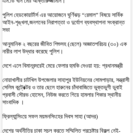
এম.ডি খাঁন মোঃ আক্তারুজ্জামান।
পুলিশ হেডকোয়ার্টার্স এর আয়োজনে ঘূর্ণিঝড় “রেমাল” বিষয়ে সার্বিক
আইন-শৃঙ্খলা,জনগনের নিরাপত্তা ও দুর্যোগ ব্যবস্থাপনা সংক্রান্ত
সভা
আনুমানিক ২ বছরের জীবিত শিশুসহ (ছেলে) অজ্ঞাতপরিচয় (৩০) এক
নারীর লাশ উদ্ধার করেছে পুলিশ।
দেশে এলে বিমানবন্দরেই মেরে ফেলার হুমকি দেওয়া হয়: প্রধানমন্ত্রী
নোয়াখালীর চাটখিল উপজেলার সাহাপুর ইউনিয়নের সোমপাড়ার, সন্ত্রাসী
সেলিম কন্ট্রেক্টর ও তার ছেলে হারুনের চাঁদাবাজিতে ভুক্তভুগী ডুবাই
প্রবাসী সৌরভ হোসেন, নিউজ করতে গিয়ে হামলার শিকার স্থানীয়
সাংবাদিক ।
ফ্রিল্যান্সিংয়ে সফল ময়মনসিংহের দিবস সাহা (আদর)
দেশের অর্থনীতির চাকা সচল করতে সম্মিলিত প্রচেষ্টার বিকল্প নেই-