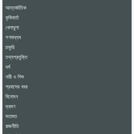
আন্তর্জাতিক
কৃষিবার্তা
খেলাধুলা
গণমাধ্যম
চাকুরি
তথ্যপ্রযুক্তি
ধর্ম
নারী ও শিশু
প্রবাসের খবর
বিনোদন
ভ্রমণ
মতামত
রাজনীতি