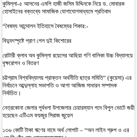
কুমিল্লা-৫ আসনের এমপি হাজী জসিম উদ্দিনকে নিয়ে ড. মোবারক
হোসাইনের বক্তব্যে সামাজিক যোগাযোগমাধ্যমে প্রতিবাদ
“বৈষম্য আন্দোলন ইতিহাসে বৈষম্যের শিকার:-
বিদ্যুৎস্পৃষ্টে প্রাণ গেল দুই কিশোরের
রোটারী ক্লাব অব কুমিল্লা রয়েলের আছিয়া গণি বালিকা উচ্চ বিদ্যালয়ে
বৃক্ষরোপন ও বিতরণ
চট্টগ্রাম বিশ্ববিদ্যালয় প্রাক্তন অর্থনীতি ছাত্র সমিতি” (কুয়েসা) এর
নির্বাচনে আব্দুল্লাহ সভাপতি ও আগা আজিজ সাধারন সম্পাদক
নির্বাচিত।
নেত্রকোনা জেলার পূর্বধলা উপজেলার চেয়ারম্যান পদে বিপুল ভোটে জয়ী
হয়েছেন এটিএম ফয়জুর সিরাজ জুয়েল
১৩৬ কোটি টাকা ঋণের নামে অর্থ লোপাট – “অন লাইন গ্রুপ ও এর