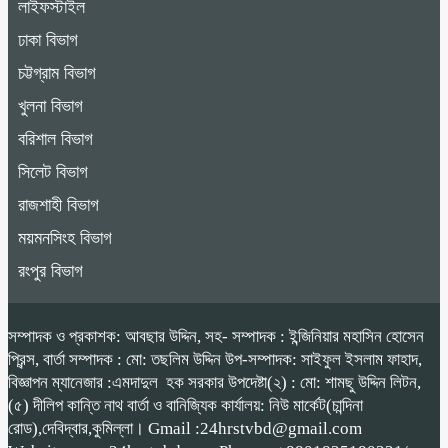
লাইফস্টাইল
ঢাকা বিভাগ
চট্টগ্রাম বিভাগ
খুলনা বিভাগ
বরিশাল বিভাগ
সিলেট বিভাগ
রাজশাহী বিভাগ
ময়মনসিংহ বিভাগ
রংপুর বিভাগ
সম্পাদক ও প্রকাশক: আবছার উদ্দিন, সহ- সম্পাদক : ইন্জিনিয়ার মহাসিন হোসেন
প্রিন্স, বার্তা সম্পাদক : মো: তছলিম উদ্দিন উপ-সম্পাদক: সাইফুল ইসলাম ফাহাদ,
বিজ্ঞাপন ম্যানেজার :এমদাদুল হক সরকার উপদেষ্টা(২) : মো: শামছু উদ্দিন লিটন,
(৫) দীলিপ কান্তি নাথ বার্তা ও বানিজ্যিক কার্যালয়: নিউ মার্কেট(চান্দিনা
রোড),দেবিদ্বার,কুমিল্লা। Gmail :24hrstvbd@gmail.com