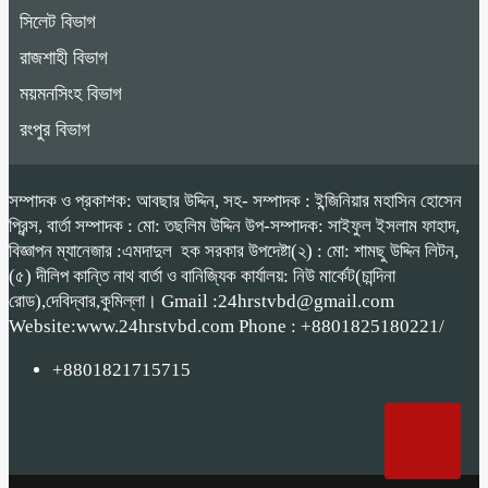
সিলেট বিভাগ
রাজশাহী বিভাগ
ময়মনসিংহ বিভাগ
রংপুর বিভাগ
সম্পাদক ও প্রকাশক: আবছার উদ্দিন, সহ- সম্পাদক : ইন্জিনিয়ার মহাসিন হোসেন
প্রিন্স, বার্তা সম্পাদক : মো: তছলিম উদ্দিন উপ-সম্পাদক: সাইফুল ইসলাম ফাহাদ,
বিজ্ঞাপন ম্যানেজার :এমদাদুল হক সরকার উপদেষ্টা(২) : মো: শামছু উদ্দিন লিটন,
(৫) দীলিপ কান্তি নাথ বার্তা ও বানিজ্যিক কার্যালয়: নিউ মার্কেট(চান্দিনা
রোড),দেবিদ্বার,কুমিল্লা। Gmail :24hrstvbd@gmail.com
Website:www.24hrstvbd.com Phone : +8801825180221/
+8801821715715