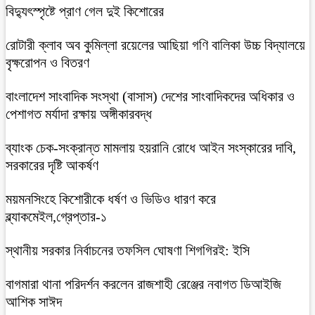
বিদ্যুৎস্পৃষ্টে প্রাণ গেল দুই কিশোরের
রোটারী ক্লাব অব কুমিল্লা রয়েলের আছিয়া গণি বালিকা উচ্চ বিদ্যালয়ে
বৃক্ষরোপন ও বিতরণ
বাংলাদেশ সাংবাদিক সংস্থা (বাসাস) দেশের সাংবাদিকদের অধিকার ও
পেশাগত মর্যাদা রক্ষায় অঙ্গীকারবদ্ধ
ব্যাংক চেক-সংক্রান্ত মামলায় হয়রানি রোধে আইন সংস্কারের দাবি,
সরকারের দৃষ্টি আকর্ষণ
ময়মনসিংহে কিশোরীকে ধর্ষণ ও ভিডিও ধারণ করে
ব্ল্যাকমেইল,গ্রেপ্তার-১
স্থানীয় সরকার নির্বাচনের তফসিল ঘোষণা শিগগিরই: ইসি
বাগমারা থানা পরিদর্শন করলেন রাজশাহী রেঞ্জের নবাগত ডিআইজি
আশিক সাঈদ