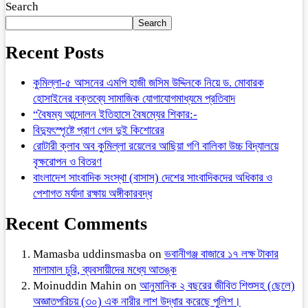
Search
Search
Recent Posts
কুমিল্লা-৫ আসনের এমপি হাজী জসিম উদ্দিনকে নিয়ে ড. মোবারক
হোসাইনের বক্তব্যে সামাজিক যোগাযোগমাধ্যমে প্রতিবাদ
“বৈষম্য আন্দোলন ইতিহাসে বৈষম্যের শিকার:-
বিদ্যুৎস্পৃষ্টে প্রাণ গেল দুই কিশোরের
রোটারী ক্লাব অব কুমিল্লা রয়েলের আছিয়া গণি বালিকা উচ্চ বিদ্যালয়ে
বৃক্ষরোপন ও বিতরণ
বাংলাদেশ সাংবাদিক সংস্থা (বাসাস) দেশের সাংবাদিকদের অধিকার ও
পেশাগত মর্যাদা রক্ষায় অঙ্গীকারবদ্ধ
Recent Comments
Mamasba uddinsmasba
on
ভবানীগঞ্জ বাজারে ১৭ লক্ষ টাকার
মালামাল চুরি, ব্যবসায়ীদের মধ্যে আতঙ্ক
Moinuddin Mahin
on
আনুমানিক ২ বছরের জীবিত শিশুসহ (ছেলে)
অজ্ঞাতপরিচয় (৩০) এক নারীর লাশ উদ্ধার করেছে পুলিশ।