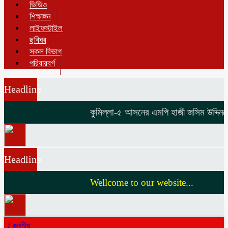
ভিডিও
শিক্ষাঙ্গন
লাইফস্টাইল
ছবিঘর
সকল বিভাগ
পরিবারবর্গ
Headline
কুমিল্লা-৫ আসনের এমপি হাজী জসিম উদ্দিনকে ন
Headline
Wellcome to our website...
/
জাতীয়