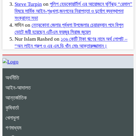
Steve Turpin
on
পুলিশ হেডকোয়ার্টার্স এর আয়োজনে ঘূর্ণিঝড় “রেমাল”
বিষয়ে সার্বিক আইন-শৃঙ্খলা,জনগনের নিরাপত্তা ও দুর্যোগ ব্যবস্থাপনা
সংক্রান্ত সভা
মাহিন
on
নেত্রকোনা জেলার পূর্বধলা উপজেলার চেয়ারম্যান পদে বিপুল
ভোটে জয়ী হয়েছেন এটিএম ফয়জুর সিরাজ জুয়েল
Nur Islam Rashed
on
১৩৬ কোটি টাকা ঋণের নামে অর্থ লোপাট –
“অন লাইন গ্রুপ ও এর এম.ডি খাঁন মোঃ আক্তারুজ্জামান।
অর্থনীতি
আইন-আদালত
আন্তর্জাতিক
কৃষিবার্তা
খেলাধুলা
গণমাধ্যম