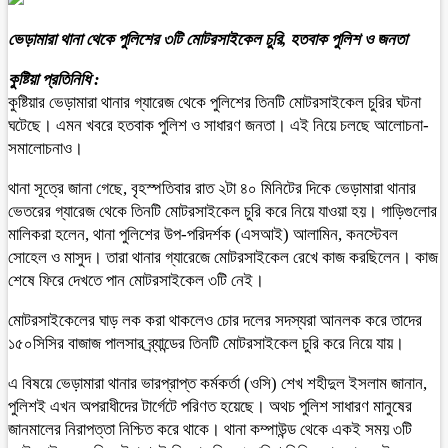
ভেড়ামারা থানা থেকে পুলিশের ৩টি মোটরসাইকেল চুরি, হতবাক পুলিশ ও জনতা
কুষ্টিয়া প্রতিনিধি :
কুষ্টিয়ার ভেড়ামারা থানার গ্যারেজ থেকে পুলিশের তিনটি মোটরসাইকেল চুরির ঘটনা
ঘটেছে। এমন খবরে হতবাক পুলিশ ও সাধারণ জনতা। এই নিয়ে চলছে আলোচনা-
সমালোচনাও।
থানা সূত্রে জানা গেছে, বৃহস্পতিবার রাত ২টা ৪০ মিনিটের দিকে ভেড়ামারা থানার
ভেতরের গ্যারেজ থেকে তিনটি মোটরসাইকেল চুরি করে নিয়ে যাওয়া হয়। গাড়িগুলোর
মালিকরা হলেন, থানা পুলিশের উপ-পরিদর্শক (এসআই) আলামিন, কনস্টেবল
সোহেল ও মাসুদ। তারা থানার গ্যারেজে মোটরসাইকেল রেখে কাজ করছিলেন। কাজ
শেষে ফিরে দেখতে পান মোটরসাইকেল ৩টি নেই।
মোটরসাইকেলের ঘাড় লক করা থাকলেও চোর দলের সদস্যরা আনলক করে তাদের
১৫০সিসির বাজাজ পালসার ব্র্যান্ডের তিনটি মোটরসাইকেল চুরি করে নিয়ে যায়।
এ বিষয়ে ভেড়ামারা থানার ভারপ্রাপ্ত কর্মকর্তা (ওসি) শেখ শহীদুল ইসলাম জানান,
পুলিশই এখন অপরাধীদের টার্গেটে পরিণত হয়েছে। অথচ পুলিশ সাধারণ মানুষের
জানমালের নিরাপত্তা নিশ্চিত করে থাকে। থানা কম্পাউন্ড থেকে একই সময় ৩টি