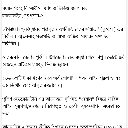
ময়মনসিংহে কিশোরীকে ধর্ষণ ও ভিডিও ধারণ করে
ব্ল্যাকমেইল,গ্রেপ্তার-১
চট্টগ্রাম বিশ্ববিদ্যালয় প্রাক্তন অর্থনীতি ছাত্র সমিতি” (কুয়েসা) এর
নির্বাচনে আব্দুল্লাহ সভাপতি ও আগা আজিজ সাধারন সম্পাদক
নির্বাচিত।
নেত্রকোনা জেলার পূর্বধলা উপজেলার চেয়ারম্যান পদে বিপুল ভোটে জয়ী
হয়েছেন এটিএম ফয়জুর সিরাজ জুয়েল
১৩৬ কোটি টাকা ঋণের নামে অর্থ লোপাট – “অন লাইন গ্রুপ ও এর
এম.ডি খাঁন মোঃ আক্তারুজ্জামান।
পুলিশ হেডকোয়ার্টার্স এর আয়োজনে ঘূর্ণিঝড় “রেমাল” বিষয়ে সার্বিক
আইন-শৃঙ্খলা,জনগনের নিরাপত্তা ও দুর্যোগ ব্যবস্থাপনা সংক্রান্ত
সভা
আনুমানিক ২ বছরের জীবিত শিশুসহ (ছেলে) অজ্ঞাতপরিচয় (৩০) এক