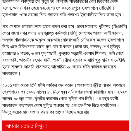
চিকিৎসাধীন অবস্থায় তার মৃত্যু হয়।জল্লাদ শাহজাহানের বোন ফিরোজা বেগম
বলেন, আমরা খবর পেয়ে মরদেহ গ্রহণ করতে দুপুরে হাসপাতালে পৌঁছেছি।
হাসপাতাল থেকে মরদেহ নিয়ে গ্রামের বাড়ি পলাশের ইছাখালীতে নিয়ে আসা হবে।
পরে সেখানে জানাজা শেষে তাকে দাফন করা হবে।ঢাকা মহানগর পুলিশের (ডিএমপি)
শেরে বাংলা নগর থানার ভারপ্রাপ্ত কর্মকর্তা (ওসি) মোহাম্মদ আহাদ আলী জানান,
জল্লাদ শাহজাহানকে অসুস্থ অবস্থায় সোহরাওয়ার্দী মেডিকেল কলেজ হাসপাতালে
নিয়ে এলে চিকিৎসকরা তাকে মৃত ঘোষণা করেন।জানা যায়, বঙ্গবন্ধু শেখ মুজিবুর
রহমানের ৬ ঘাতক, ৬ জন যুদ্ধাপরাধী, কুখ্যাত সন্ত্রাসী এরশাদ শিকদার, জঙ্গি নেতা
বাংলাভাই, আতাউর রহমান সানী, শারমীন রীমা হত্যার আসামি খুকু মনির ও ডেইজি
হত্যা মামলার আসামি হাসানসহ আলোচিত ২৬ জনের ফাঁসি কার্যকর করেছেন
শাহজাহান।
২০০১ সাল থেকে তিনি ফাঁসি কার্যকর শুরু করেন।শাহজাহান ভূঁইয়া নানান অপরাধে
গ্রেপ্তারের পর ১৯৯১ সালের ১৭ ডিসেম্বর মানিকগঞ্জ জেলা কারাগারে যান। ২০২৩
সালের ১৮ জুন ঢাকা কেন্দ্রীয় কারাগার থেকে মুক্তি পান তিনি। ৭৪ বছর বয়সী
শাহজাহান কারাভোগ শেষে মুক্তি পাওয়ার পর এক তরুণীকে বিয়ে করেছিলেন।
কিন্তু কয়েক মাস সংসার করার পর তাদের বিচ্ছেদ হয়ে যায়।
আপনার মতামত লিখুন :