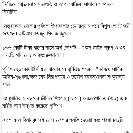
নির্বাচনে আব্দুল্লাহ সভাপতি ও আগা আজিজ সাধারন সম্পাদক
নির্বাচিত।
নেত্রকোনা জেলার পূর্বধলা উপজেলার চেয়ারম্যান পদে বিপুল ভোটে জয়ী
হয়েছেন এটিএম ফয়জুর সিরাজ জুয়েল
১৩৬ কোটি টাকা ঋণের নামে অর্থ লোপাট – “অন লাইন গ্রুপ ও এর
এম.ডি খাঁন মোঃ আক্তারুজ্জামান।
পুলিশ হেডকোয়ার্টার্স এর আয়োজনে ঘূর্ণিঝড় “রেমাল” বিষয়ে সার্বিক
আইন-শৃঙ্খলা,জনগনের নিরাপত্তা ও দুর্যোগ ব্যবস্থাপনা সংক্রান্ত
সভা
আনুমানিক ২ বছরের জীবিত শিশুসহ (ছেলে) অজ্ঞাতপরিচয় (৩০) এক
নারীর লাশ উদ্ধার করেছে পুলিশ।
দেশে এলে বিমানবন্দরেই মেরে ফেলার হুমকি দেওয়া হয়: প্রধানমন্ত্রী