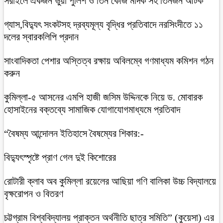
সরাইলে একজন ভুয়া পুলিশ ও তিন কেজি মাদক সহ তিনজন আটক
গ্যাস,বিদ্যুৎ সংকটসহ দ্রব্যমূল্য বৃদ্ধির প্রতিবাদে নরসিংদীতে ১১
দলের স্বারকলিপি প্রদান
সাংবাদিকতা পেশার অস্তিত্ব রক্ষায় অবিলম্বে গণমাধ্যম কমিশন গঠন
করুন
কুমিল্লা-৫ আসনের এমপি হাজী জসিম উদ্দিনকে নিয়ে ড. মোবারক
হোসাইনের বক্তব্যে সামাজিক যোগাযোগমাধ্যমে প্রতিবাদ
“বৈষম্য আন্দোলন ইতিহাসে বৈষম্যের শিকার:-
বিদ্যুৎস্পৃষ্টে প্রাণ গেল দুই কিশোরের
রোটারী ক্লাব অব কুমিল্লা রয়েলের আছিয়া গণি বালিকা উচ্চ বিদ্যালয়ে
বৃক্ষরোপন ও বিতরণ
চট্টগ্রাম বিশ্ববিদ্যালয় প্রাক্তন অর্থনীতি ছাত্র সমিতি” (কুয়েসা) এর