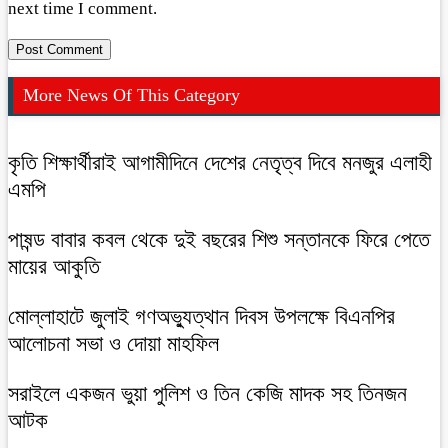
next time I comment.
More News Of This Category
কৃতি শিক্ষার্থীরাই আগামীদিনে দেশের নেতৃত্ব দিবে মনজুর এলাহী
এমপি
পাষন্ড বাবার কবল থেকে দুই বছরের শিশু সন্তানকে ফিরে পেতে
মায়ের আকুতি
মোল্লাহাটে জুলাই গণঅভ্যুত্থান দিবস উপলক্ষে বিএনপির
আলোচনা সভা ও দোয়া মাহফিল
সরাইলে একজন ভুয়া পুলিশ ও তিন কেজি মাদক সহ তিনজন
আটক