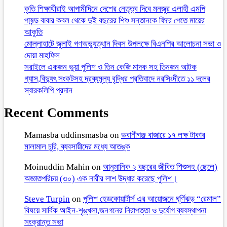
কৃতি শিক্ষার্থীরাই আগামীদিনে দেশের নেতৃত্ব দিবে মনজুর এলাহী এমপি
পাষন্ড বাবার কবল থেকে দুই বছরের শিশু সন্তানকে ফিরে পেতে মায়ের
আকুতি
মোল্লাহাটে জুলাই গণঅভ্যুত্থান দিবস উপলক্ষে বিএনপির আলোচনা সভা ও
দোয়া মাহফিল
সরাইলে একজন ভুয়া পুলিশ ও তিন কেজি মাদক সহ তিনজন আটক
গ্যাস,বিদ্যুৎ সংকটসহ দ্রব্যমূল্য বৃদ্ধির প্রতিবাদে নরসিংদীতে ১১ দলের
স্বারকলিপি প্রদান
Recent Comments
Mamasba uddinsmasba
on
ভবানীগঞ্জ বাজারে ১৭ লক্ষ টাকার
মালামাল চুরি, ব্যবসায়ীদের মধ্যে আতঙ্ক
Moinuddin Mahin
on
আনুমানিক ২ বছরের জীবিত শিশুসহ (ছেলে)
অজ্ঞাতপরিচয় (৩০) এক নারীর লাশ উদ্ধার করেছে পুলিশ।
Steve Turpin
on
পুলিশ হেডকোয়ার্টার্স এর আয়োজনে ঘূর্ণিঝড় “রেমাল”
বিষয়ে সার্বিক আইন-শৃঙ্খলা,জনগনের নিরাপত্তা ও দুর্যোগ ব্যবস্থাপনা
সংক্রান্ত সভা