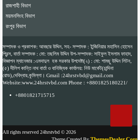
রাজশাহী বিভাগ
ময়মনসিংহ বিভাগ
রংপুর বিভাগ
সম্পাদক ও প্রকাশক: আবছার উদ্দিন, সহ- সম্পাদক : ইন্জিনিয়ার মহাসিন হোসেন
প্রিন্স, বার্তা সম্পাদক : মো: তছলিম উদ্দিন উপ-সম্পাদক: সাইফুল ইসলাম ফাহাদ,
বিজ্ঞাপন ম্যানেজার :এমদাদুল হক সরকার উপদেষ্টা(২) : মো: শামছু উদ্দিন লিটন,
(৫) দীলিপ কান্তি নাথ বার্তা ও বানিজ্যিক কার্যালয়: নিউ মার্কেট(চান্দিনা
রোড),দেবিদ্বার,কুমিল্লা। Gmail :24hrstvbd@gmail.com
Website:www.24hrstvbd.com Phone : +8801825180221/
+8801821715715
All rights reserved 24hrstvbd © 2026
ThemesDealer.Com
Theme Created By