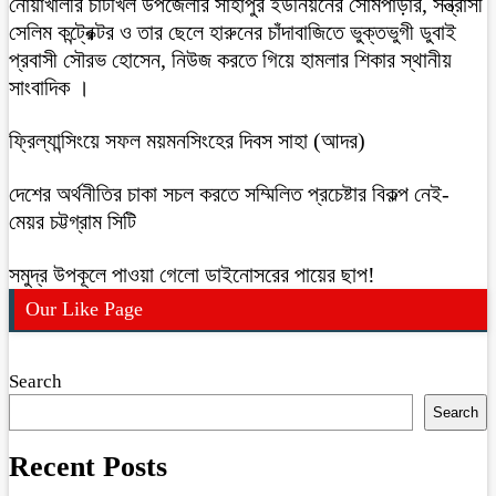
নোয়াখালীর চাটখিল উপজেলার সাহাপুর ইউনিয়নের সোমপাড়ার, সন্ত্রাসী
সেলিম কন্ট্রেক্টর ও তার ছেলে হারুনের চাঁদাবাজিতে ভুক্তভুগী ডুবাই
প্রবাসী সৌরভ হোসেন, নিউজ করতে গিয়ে হামলার শিকার স্থানীয়
সাংবাদিক ।
ফ্রিল্যান্সিংয়ে সফল ময়মনসিংহের দিবস সাহা (আদর)
দেশের অর্থনীতির চাকা সচল করতে সম্মিলিত প্রচেষ্টার বিকল্প নেই-
মেয়র চট্টগ্রাম সিটি
সমুদ্র উপকূলে পাওয়া গেলো ডাইনোসরের পায়ের ছাপ!
Our Like Page
Search
Search
Recent Posts