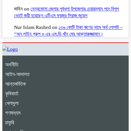
মাহিন
on
নেত্রকোনা জেলার পূর্বধলা উপজেলার চেয়ারম্যান পদে বিপুল
ভোটে জয়ী হয়েছেন এটিএম ফয়জুর সিরাজ জুয়েল
Nur Islam Rashed
on
১৩৬ কোটি টাকা ঋণের নামে অর্থ লোপাট –
“অন লাইন গ্রুপ ও এর এম.ডি খাঁন মোঃ আক্তারুজ্জামান।
অর্থনীতি
আইন-আদালত
আন্তর্জাতিক
কৃষিবার্তা
খেলাধুলা
গণমাধ্যম
চাকুরি