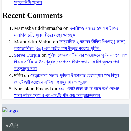
স্বারকলিপি প্রদান
Recent Comments
Mamasba uddinsmasba
on
ভবানীগঞ্জ বাজারে ১৭ লক্ষ টাকার
মালামাল চুরি, ব্যবসায়ীদের মধ্যে আতঙ্ক
Moinuddin Mahin
on
আনুমানিক ২ বছরের জীবিত শিশুসহ (ছেলে)
অজ্ঞাতপরিচয় (৩০) এক নারীর লাশ উদ্ধার করেছে পুলিশ।
Steve Turpin
on
পুলিশ হেডকোয়ার্টার্স এর আয়োজনে ঘূর্ণিঝড় “রেমাল”
বিষয়ে সার্বিক আইন-শৃঙ্খলা,জনগনের নিরাপত্তা ও দুর্যোগ ব্যবস্থাপনা
সংক্রান্ত সভা
মাহিন
on
নেত্রকোনা জেলার পূর্বধলা উপজেলার চেয়ারম্যান পদে বিপুল
ভোটে জয়ী হয়েছেন এটিএম ফয়জুর সিরাজ জুয়েল
Nur Islam Rashed
on
১৩৬ কোটি টাকা ঋণের নামে অর্থ লোপাট –
“অন লাইন গ্রুপ ও এর এম.ডি খাঁন মোঃ আক্তারুজ্জামান।
অর্থনীতি