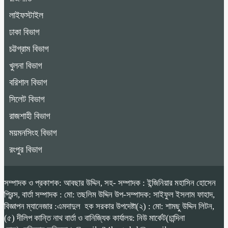
লাইফস্টাইল
ঢাকা বিভাগ
চট্টগ্রাম বিভাগ
খুলনা বিভাগ
বরিশাল বিভাগ
সিলেট বিভাগ
রাজশাহী বিভাগ
ময়মনসিংহ বিভাগ
রংপুর বিভাগ
সম্পাদক ও প্রকাশক: আবছার উদ্দিন, সহ- সম্পাদক : ইন্জিনিয়ার মহাসিন হোসেন
প্রিন্স, বার্তা সম্পাদক : মো: তছলিম উদ্দিন উপ-সম্পাদক: সাইফুল ইসলাম ফাহাদ,
বিজ্ঞাপন ম্যানেজার :এমদাদুল হক সরকার উপদেষ্টা(২) : মো: শামছু উদ্দিন লিটন,
(৫) দীলিপ কান্তি নাথ বার্তা ও বানিজ্যিক কার্যালয়: নিউ মার্কেট(চান্দিনা