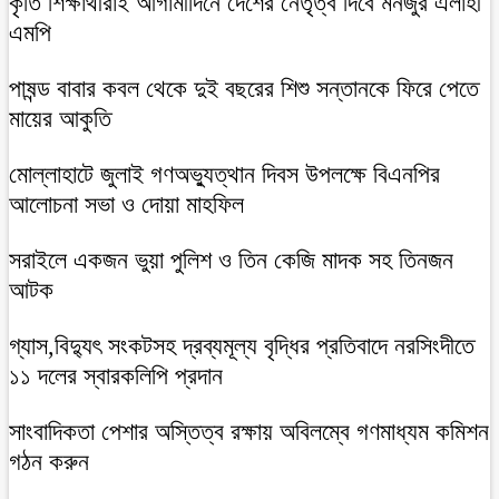
কৃতি শিক্ষার্থীরাই আগামীদিনে দেশের নেতৃত্ব দিবে মনজুর এলাহী
এমপি
পাষন্ড বাবার কবল থেকে দুই বছরের শিশু সন্তানকে ফিরে পেতে
মায়ের আকুতি
মোল্লাহাটে জুলাই গণঅভ্যুত্থান দিবস উপলক্ষে বিএনপির
আলোচনা সভা ও দোয়া মাহফিল
সরাইলে একজন ভুয়া পুলিশ ও তিন কেজি মাদক সহ তিনজন
আটক
গ্যাস,বিদ্যুৎ সংকটসহ দ্রব্যমূল্য বৃদ্ধির প্রতিবাদে নরসিংদীতে
১১ দলের স্বারকলিপি প্রদান
সাংবাদিকতা পেশার অস্তিত্ব রক্ষায় অবিলম্বে গণমাধ্যম কমিশন
গঠন করুন