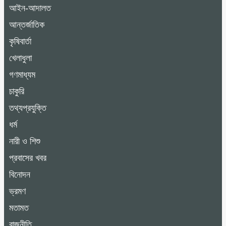
আইন-আদালত
আন্তর্জাতিক
কৃষিবার্তা
খেলাধুলা
গণমাধ্যম
চাকুরি
তথ্যপ্রযুক্তি
ধর্ম
নারী ও শিশু
প্রবাসের খবর
বিনোদন
ভ্রমণ
মতামত
রাজনীতি