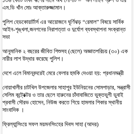
এম.ডি খাঁন মোঃ আক্তারুজ্জামান।
পুলিশ হেডকোয়ার্টার্স এর আয়োজনে ঘূর্ণিঝড় “রেমাল” বিষয়ে সার্বিক
আইন-শৃঙ্খলা,জনগনের নিরাপত্তা ও দুর্যোগ ব্যবস্থাপনা সংক্রান্ত
সভা
আনুমানিক ২ বছরের জীবিত শিশুসহ (ছেলে) অজ্ঞাতপরিচয় (৩০) এক
নারীর লাশ উদ্ধার করেছে পুলিশ।
দেশে এলে বিমানবন্দরেই মেরে ফেলার হুমকি দেওয়া হয়: প্রধানমন্ত্রী
নোয়াখালীর চাটখিল উপজেলার সাহাপুর ইউনিয়নের সোমপাড়ার, সন্ত্রাসী
সেলিম কন্ট্রেক্টর ও তার ছেলে হারুনের চাঁদাবাজিতে ভুক্তভুগী ডুবাই
প্রবাসী সৌরভ হোসেন, নিউজ করতে গিয়ে হামলার শিকার স্থানীয়
সাংবাদিক ।
ফ্রিল্যান্সিংয়ে সফল ময়মনসিংহের দিবস সাহা (আদর)