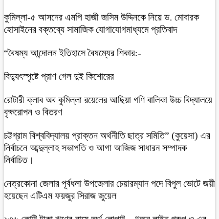
কুমিল্লা-৫ আসনের এমপি হাজী জসিম উদ্দিনকে নিয়ে ড. মোবারক
হোসাইনের বক্তব্যে সামাজিক যোগাযোগমাধ্যমে প্রতিবাদ
“বৈষম্য আন্দোলন ইতিহাসে বৈষম্যের শিকার:-
বিদ্যুৎস্পৃষ্টে প্রাণ গেল দুই কিশোরের
রোটারী ক্লাব অব কুমিল্লা রয়েলের আছিয়া গণি বালিকা উচ্চ বিদ্যালয়ে
বৃক্ষরোপন ও বিতরণ
চট্টগ্রাম বিশ্ববিদ্যালয় প্রাক্তন অর্থনীতি ছাত্র সমিতি” (কুয়েসা) এর
নির্বাচনে আব্দুল্লাহ সভাপতি ও আগা আজিজ সাধারন সম্পাদক
নির্বাচিত।
নেত্রকোনা জেলার পূর্বধলা উপজেলার চেয়ারম্যান পদে বিপুল ভোটে জয়ী
হয়েছেন এটিএম ফয়জুর সিরাজ জুয়েল
১৩৬ কোটি টাকা ঋণের নামে অর্থ লোপাট – “অন লাইন গ্রুপ ও এর