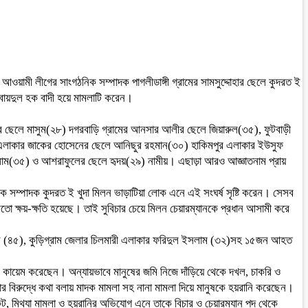
লা আওয়ামী লীগের সাংগঠনিক সম্পাদক পাগলীডাঙ্গী গ্রামের সামসুদ্দোহার ছেলে কুদরত ই
বায়দুল হক বাদী হয়ে মামলাটি করেন।
র ছেলে মাসুম(২৮) দগরবাড়ি গ্রামের আনসার আলীর ছেলে জিয়ারুল(৩৫), ফুটবাড়ী
এলাকার জাকের হোসেনের ছেলে আনিছুর রহমান(৩০) হাকিমপুর এলাকার ইউসুফ
াম(৩৫) ও আশরাফুলের ছেলে হৃদয়(২৯) নামীয়। এছাড়া আরও আজ্ঞাতনাম প্রায়
ক সম্পাদক কুদরত ই খুদা মিলন ভাড়াটিয়া লোক এনে এই সংঘর্ষ সৃষ্টি করেন। সেসব
মতো ক্ষয়-ক্ষতি হয়েছে। তাই সুবিচার চেয়ে মিলন চেয়ারম্যানকে প্রধান আসামী করে
 (৪৫), কুড়িগ্রাম জেলার চিলমারী এলাকার ফরিদুল ইসলাম (৩২)সহ ১৫জন আহত
 কায়েম করেছেন। অন্যায়ভাবে মানুষের জমি নিজে দাঁড়িয়ে থেকে দখল, চাকরি ও
ার বিরুদ্ধে কথা বলায় মাদক মামলা সহ নানা মামলা দিয়ে মানুষকে হয়রানি করেছেন।
ট, মিথ্যা মামলা ও হয়রানির অভিযোগ এনে তাকে বিচার ও চেয়ারম্যান পদ থেকে