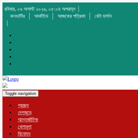
রবিবার, ০৯ অগাস্ট ২০২৬, ০৫:০৪ অপরাহ্ন
কনভার্টার
আর্কাইভ
আজকের পত্রিকা
বেটা ভার্সন
Toggle navigation
প্রচ্ছদ
দেশজুড়ে
আন্তর্জাতিক
খেলাধুলা
বিনোদন