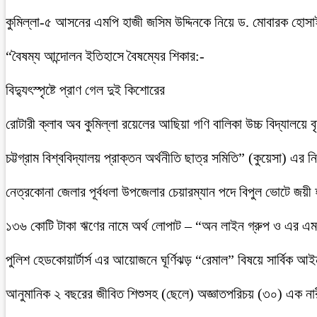
কুমিল্লা-৫ আসনের এমপি হাজী জসিম উদ্দিনকে নিয়ে ড. মোবারক হোসা
“বৈষম্য আন্দোলন ইতিহাসে বৈষম্যের শিকার:-
বিদ্যুৎস্পৃষ্টে প্রাণ গেল দুই কিশোরের
রোটারী ক্লাব অব কুমিল্লা রয়েলের আছিয়া গণি বালিকা উচ্চ বিদ্যালয়ে 
চট্টগ্রাম বিশ্ববিদ্যালয় প্রাক্তন অর্থনীতি ছাত্র সমিতি” (কুয়েসা) এর
নেত্রকোনা জেলার পূর্বধলা উপজেলার চেয়ারম্যান পদে বিপুল ভোটে জয়ী
১৩৬ কোটি টাকা ঋণের নামে অর্থ লোপাট – “অন লাইন গ্রুপ ও এর এম.
পুলিশ হেডকোয়ার্টার্স এর আয়োজনে ঘূর্ণিঝড় “রেমাল” বিষয়ে সার্বিক আ
আনুমানিক ২ বছরের জীবিত শিশুসহ (ছেলে) অজ্ঞাতপরিচয় (৩০) এক নার