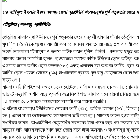
মো আরিফুল ইসলাম ইরান পঞ্চগড় জেলা প্রতিনিধি বাংলাবান্ধায় পুর্ব শত্রুতার জেরে
তেঁতুলিয়া (পঞ্চগড়) প্রতিনিধিঃ
তেঁতুলিয়া বাংলাবান্ধা ইউনিয়নে পুর্ব শত্রুতার জেরে সন্ত্রাসী হামলার ঘটনায় তেঁতু
খুদা মিলন (৪২) কে প্রধান আসামী করে ১৫ জনসহ অজ্ঞাতনামা সাড়ে ৩শ আসামী করা 
সংঘর্ষ চলাকালিন ঘটনাস্থল ৭ জনকে আটক করেন পুলিশ-বিজিবি। মঙ্গলবার দুপুরে ত
মামলায় অন্যন আসামিরা হলেন, হাওয়াজোত গ্রামের কসিম উদ্দিনের ছেলে আইয়ুব আ
এলাকার জবেদ আলীর ছেলে রুস্তম(৩৩) একই এলাকার মৃত আজগর আলীর ছেলে আহসা
আলীর ছেলে পাভেল হোসেন (১৯) হাওয়াজোত গ্রামের মৃত বালু মোহাম্মদের ছেলে 
সাড়ে ৩শ।
মামলার বাদী সিপাইপাড়া বাজারে চায়ের হোটেলের মালিক ওবায়দুল হক জানান, সোমবার
ভাড়াটে সন্ত্রাসী দেশীয় অস্ত্র প্রদর্শন করে সিপাইপাড়া বাজারে এসে হামলা চালিয়
১৫ জনসহ ৩৫০ জনকে অজ্ঞাতানামা আসামী করে মামলা করেছি।
এ ঘটনায় বাংলাবান্ধা ইউনিয়নের সোহরাব আলী (৩৬), আরিফ হোসেন (২৩), হিমে
হন। এদের মধ্যে কয়েকজনকে হাসপাতালে ভর্তি করা হয়। সামান্য আহত হওয়া ব্যক্তির
স্থানীয়রা জানান, আওয়ামীলীগ নেতৃত্বাধীন সরকারের টানা পনের বছর ধরে ক্ষমতায়
মানুষের জমি আরেকজনকে দখল করে দেয়ার নামে টাকা আত্মসাৎ ও বাংলাবান্ধা স্থলবন্
অনেকে তার রোষানলে পড়ে নিঃস্ব হয়েছেন। এসব অভিযোগের প্রেক্ষিতে গত ৫ আগস্ট স