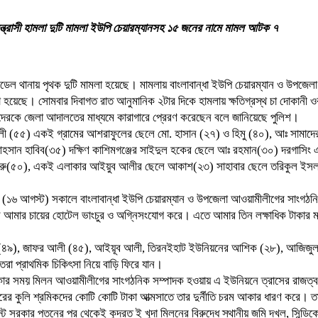
 সন্ত্রাসী হামলা দুটি মামলা ইউপি চেয়ারম্যানসহ ১৫ জনের নামে মামল আটক ৭
লিয়া মডেল থানায় পৃথক দুটি মামলা হয়েছে। মামলায় বাংলাবান্ধা ইউপি চেয়ারম্যান ও উপজে
হয়েছে। সোমবার দিবাগত রাত আনুমানিক ২টার দিকে হামলায় ক্ষতিগ্রস্থ চা দোকানী ও
াদেরকে জেলা আদালতের মাধ্যমে কারাগারে প্রেরণ করেছেন বলে জানিয়েছে পুলিশ।
লী (৫৫) একই গ্রামের আশরাফুলের ছেলে মো. হাসান (২৭) ও হিমু (৪০), আঃ সামাদে
ন হাবিব(৩৫) দক্ষিণ কাশিমগঞ্জের সাইদুল হকের ছেলে আঃ রহমান(৩০) দরগাসিং 
শুকরু(৫০), একই এলাকার আইয়ুব আলীর ছেলে আকাশ(২৩) সাহাবার ছেলে তরিকুল ইসল
 (১৬ আগস্ট) সকালে বাংলাবান্ধা ইউপি চেয়ারম্যান ও উপজেলা আওয়ামীলীগের সাংগঠনি
ে এসে আমার চায়ের হোটেল ভাংচুর ও অগ্নিসংযোগ করে। এতে আমার তিন লক্ষাধিক টাকার 
ল (৪৯), জাফর আলী (৪৫), আইয়ূব আলী, তিরনইহাট ইউনিয়নের আশিক (২৮), আজিজুল
া প্রাথমিক চিকিৎসা নিয়ে বাড়ি ফিরে যান।
 থাকার সময় মিলন আওয়ামীলীগের সাংগঠনিক সম্পাদক হওয়ায় এ ইউনিয়নে ত্রাসের রাজত্ব
দরের কুলি শ্রমিকদের কোটি কোটি টাকা আত্মসাতে তার দুর্নীতি চরম আকার ধারণ করে। ত
রকার পতনের পর থেকেই কুদরত ই খুদা মিলনের বিরুদ্ধে স্থানীয় জমি দখল, সিন্ডিকে