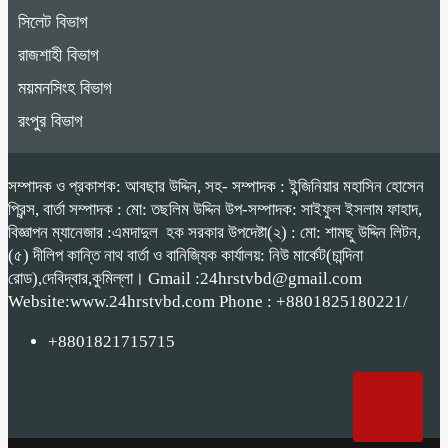
সিলেট বিভাগ
রাজশাহী বিভাগ
ময়মনসিংহ বিভাগ
রংপুর বিভাগ
সম্পাদক ও প্রকাশক: আবছার উদ্দিন, সহ- সম্পাদক : ইন্জিনিয়ার মহাসিন হোসেন
প্রিন্স, বার্তা সম্পাদক : মো: তছলিম উদ্দিন উপ-সম্পাদক: সাইফুল ইসলাম ফাহাদ,
বিজ্ঞাপন ম্যানেজার :এমদাদুল হক সরকার উপদেষ্টা(২) : মো: শামছু উদ্দিন লিটন,
(৫) দীলিপ কান্তি নাথ বার্তা ও বানিজ্যিক কার্যালয়: নিউ মার্কেট(চান্দিনা
রোড),দেবিদ্বার,কুমিল্লা। Gmail :24hrstvbd@gmail.com
Website:www.24hrstvbd.com Phone : +8801825180221/
+8801821715715