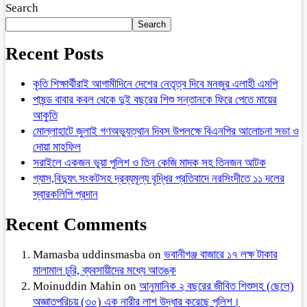
Search
Search
Recent Posts
কৃতি শিক্ষার্থীরাই আগামীদিনে দেশের নেতৃত্ব দিবে মনজুর এলাহী এমপি
পাষন্ড বাবার কবল থেকে দুই বছরের শিশু সন্তানকে ফিরে পেতে মায়ের
আকুতি
মোল্লাহাটে জুলাই গণঅভ্যুত্থান দিবস উপলক্ষে বিএনপির আলোচনা সভা ও
দোয়া মাহফিল
সরাইলে একজন ভুয়া পুলিশ ও তিন কেজি মাদক সহ তিনজন আটক
গ্যাস,বিদ্যুৎ সংকটসহ দ্রব্যমূল্য বৃদ্ধির প্রতিবাদে নরসিংদীতে ১১ দলের
স্বারকলিপি প্রদান
Recent Comments
Mamasba uddinsmasba
on
ভবানীগঞ্জ বাজারে ১৭ লক্ষ টাকার
মালামাল চুরি, ব্যবসায়ীদের মধ্যে আতঙ্ক
Moinuddin Mahin
on
আনুমানিক ২ বছরের জীবিত শিশুসহ (ছেলে)
অজ্ঞাতপরিচয় (৩০) এক নারীর লাশ উদ্ধার করেছে পুলিশ।