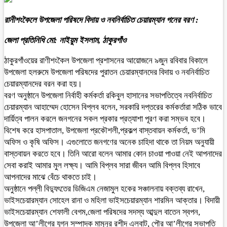
রানীশংকৈলে উপজেলা পরিষদে বিদায় ও নবনির্বাচিত চেয়ারম্যান গনের বরণ :
জেলা প্রতিনিধি মো: নাইয়ুম ইসলাম, ঠাকুরগাঁও
ঠাকুরগাঁওয়ের রাণীশংকৈল উপজেলা প্রশাসনের আয়োজনে ৯জুন রবিবার বিকালে
উপজেলা হলরুমে উপজেলা পরিষদের পুরাতন চেয়ারম্যানদের বিদায় ও নবনির্বাচিত
চেয়ারম্যানদের বরন করা হয়।
বরণ অনুষ্ঠানে উপজেলা নির্বাহী কর্মকর্তা রকিবুল হাসানের সভাপতিত্বে নবনির্বাচিত
চেয়ারম্যান আহাম্মেদ হোসেন বিপ্লব বলেন, সরকারি দপ্তরের কর্মকর্তারা সঠিক ভাবে
দার্য়িত্ব পালন করলে জনগনের সকল প্রকার প্রত্যাশা পূরণ করা সম্ভব হবে।
বিশেষ করে হাসপাতাল, উপজেলা প্রকৌশলী,প্রকল্প বাস্তবায়ন কর্মকর্তা, ভ’মি
অফিস ও কৃষি অফিস। এগুলোতে জনগণের অনেক চাহিদা থাকে তা নিয়ম অনুযায়ী
বাস্তবায়ন করতে হবে। তিনি আরো বলেন আমার কোন চাওয়া পাওয়া নেই আপনাদের
সেবা করাই আমার মুল লক্ষ্য। আমি বিপ্লব সারা জীবন আমি বিপ্লব হিসাবে
আপনাদের মাঝে বেঁচে থাকতে চাই।
অনুষ্ঠানে পল্লী বিদ্যুৎতের ডিজিএম নেজামুল হকের সঞ্চালনায় বক্তব্য রাখেন,
ভাইসচেয়ারম্যান সোহেল রানা ও মহিলা ভাইসচেয়ারম্যান শারমিন আক্তার। বিদায়ী
ভাইসচেয়ারম্যান শেফালী বেগম,জেলা পরিষদের সদস্য আব্দুল বাতেন স্বপন,
উপজেলা আ’লীগের যুগ্ন সম্পাদক মামুনুর রশীদ এলবাট, পৌর আ’লীগের সভাপতি