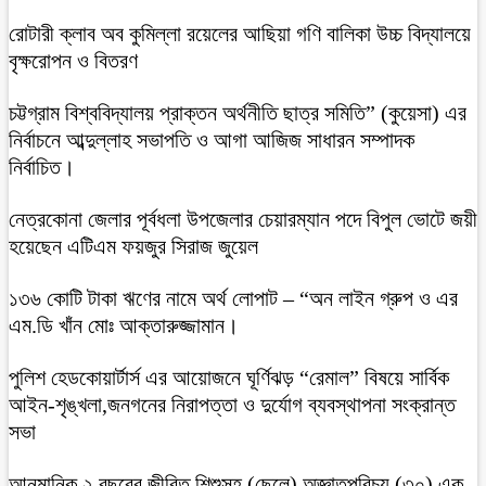
রোটারী ক্লাব অব কুমিল্লা রয়েলের আছিয়া গণি বালিকা উচ্চ বিদ্যালয়ে
বৃক্ষরোপন ও বিতরণ
চট্টগ্রাম বিশ্ববিদ্যালয় প্রাক্তন অর্থনীতি ছাত্র সমিতি” (কুয়েসা) এর
নির্বাচনে আব্দুল্লাহ সভাপতি ও আগা আজিজ সাধারন সম্পাদক
নির্বাচিত।
নেত্রকোনা জেলার পূর্বধলা উপজেলার চেয়ারম্যান পদে বিপুল ভোটে জয়ী
হয়েছেন এটিএম ফয়জুর সিরাজ জুয়েল
১৩৬ কোটি টাকা ঋণের নামে অর্থ লোপাট – “অন লাইন গ্রুপ ও এর
এম.ডি খাঁন মোঃ আক্তারুজ্জামান।
পুলিশ হেডকোয়ার্টার্স এর আয়োজনে ঘূর্ণিঝড় “রেমাল” বিষয়ে সার্বিক
আইন-শৃঙ্খলা,জনগনের নিরাপত্তা ও দুর্যোগ ব্যবস্থাপনা সংক্রান্ত
সভা
আনুমানিক ২ বছরের জীবিত শিশুসহ (ছেলে) অজ্ঞাতপরিচয় (৩০) এক