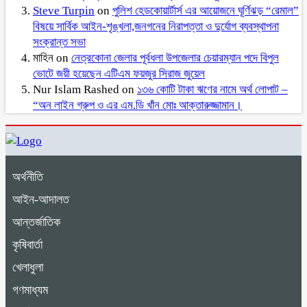
Steve Turpin
on
পুলিশ হেডকোয়ার্টার্স এর আয়োজনে ঘূর্ণিঝড় “রেমাল”
বিষয়ে সার্বিক আইন-শৃঙ্খলা,জনগনের নিরাপত্তা ও দুর্যোগ ব্যবস্থাপনা
সংক্রান্ত সভা
মাহিন
on
নেত্রকোনা জেলার পূর্বধলা উপজেলার চেয়ারম্যান পদে বিপুল
ভোটে জয়ী হয়েছেন এটিএম ফয়জুর সিরাজ জুয়েল
Nur Islam Rashed
on
১৩৬ কোটি টাকা ঋণের নামে অর্থ লোপাট –
“অন লাইন গ্রুপ ও এর এম.ডি খাঁন মোঃ আক্তারুজ্জামান।
অর্থনীতি
আইন-আদালত
আন্তর্জাতিক
কৃষিবার্তা
খেলাধুলা
গণমাধ্যম