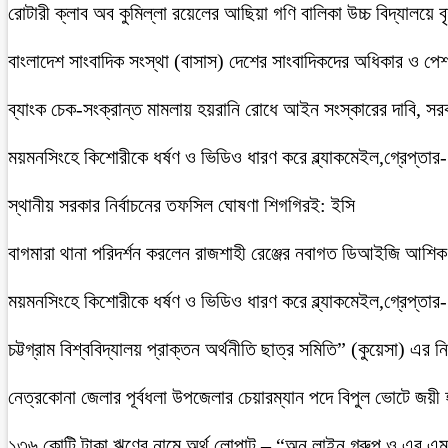
রোটারী ক্লাব অব কুমিল্লা রয়েলের আছিয়া গণি বালিকা উচ্চ বিদ্যালয়ে 
বাংলাদেশ সাংবাদিক সংস্থা (বাসাস) দেশের সাংবাদিকদের অধিকার ও পেশাগত
ব্যাংক চেক-সংক্রান্ত মামলায় হয়রানি রোধে আইন সংস্কারের দাবি, সরকা
ময়মনসিংহে কিশোরীকে ধর্ষণ ও ভিডিও ধারণ করে ব্ল্যাকমেইল,গ্রেপ্তার
স্থানীয় সরকার নির্বাচনের তফসিল ঘোষণা শিগগিরই: ইসি
বাগমারা থানা পরিদর্শন করলেন রাজশাহী রেঞ্জের নবাগত ডিআইজি আশি
ময়মনসিংহে কিশোরীকে ধর্ষণ ও ভিডিও ধারণ করে ব্ল্যাকমেইল,গ্রেপ্তার
চট্টগ্রাম বিশ্ববিদ্যালয় প্রাক্তন অর্থনীতি ছাত্র সমিতি” (কুয়েসা) এর
নেত্রকোনা জেলার পূর্বধলা উপজেলার চেয়ারম্যান পদে বিপুল ভোটে জয়ী
১৩৬ কোটি টাকা ঋণের নামে অর্থ লোপাট – “অন লাইন গ্রুপ ও এর এম.