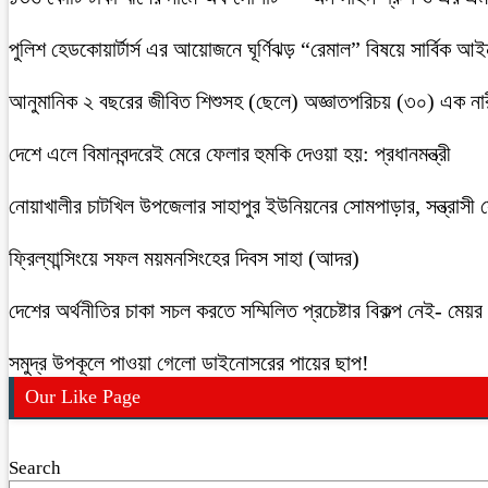
পুলিশ হেডকোয়ার্টার্স এর আয়োজনে ঘূর্ণিঝড় “রেমাল” বিষয়ে সার্বিক আ
আনুমানিক ২ বছরের জীবিত শিশুসহ (ছেলে) অজ্ঞাতপরিচয় (৩০) এক নার
দেশে এলে বিমানবন্দরেই মেরে ফেলার হুমকি দেওয়া হয়: প্রধানমন্ত্রী
নোয়াখালীর চাটখিল উপজেলার সাহাপুর ইউনিয়নের সোমপাড়ার, সন্ত্রাসী সে
ফ্রিল্যান্সিংয়ে সফল ময়মনসিংহের দিবস সাহা (আদর)
দেশের অর্থনীতির চাকা সচল করতে সম্মিলিত প্রচেষ্টার বিকল্প নেই- মেয়র চ
সমুদ্র উপকূলে পাওয়া গেলো ডাইনোসরের পায়ের ছাপ!
Our Like Page
Search