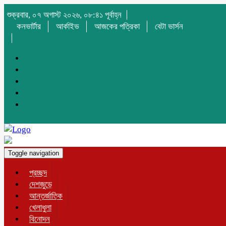
শুক্রবার, ০৭ অগাস্ট ২০২৬, ০৮:৪১ পূর্বাহ্ন
কনভার্টার
আর্কাইভ
আজকের পত্রিকা
বেটা ভার্সন
Toggle navigation
প্রচ্ছদ
দেশজুড়ে
আন্তর্জাতিক
খেলাধুলা
বিনোদন