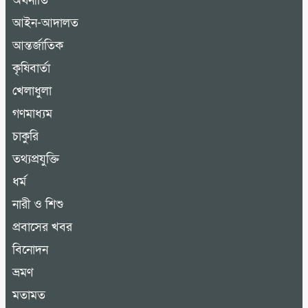
অর্থনীতি
আইন-আদালত
আন্তর্জাতিক
কৃষিবার্তা
খেলাধুলা
গণমাধ্যম
চাকুরি
তথ্যপ্রযুক্তি
ধর্ম
নারী ও শিশু
প্রবাসের খবর
বিনোদন
ভ্রমণ
মতামত