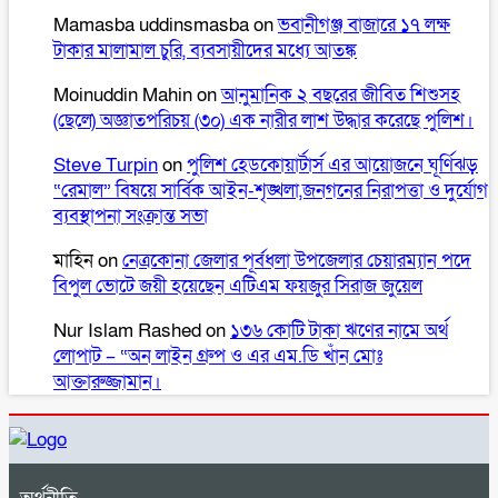
Mamasba uddinsmasba
on
ভবানীগঞ্জ বাজারে ১৭ লক্ষ
টাকার মালামাল চুরি, ব্যবসায়ীদের মধ্যে আতঙ্ক
Moinuddin Mahin
on
আনুমানিক ২ বছরের জীবিত শিশুসহ
(ছেলে) অজ্ঞাতপরিচয় (৩০) এক নারীর লাশ উদ্ধার করেছে পুলিশ।
Steve Turpin
on
পুলিশ হেডকোয়ার্টার্স এর আয়োজনে ঘূর্ণিঝড়
“রেমাল” বিষয়ে সার্বিক আইন-শৃঙ্খলা,জনগনের নিরাপত্তা ও দুর্যোগ
ব্যবস্থাপনা সংক্রান্ত সভা
মাহিন
on
নেত্রকোনা জেলার পূর্বধলা উপজেলার চেয়ারম্যান পদে
বিপুল ভোটে জয়ী হয়েছেন এটিএম ফয়জুর সিরাজ জুয়েল
Nur Islam Rashed
on
১৩৬ কোটি টাকা ঋণের নামে অর্থ
লোপাট – “অন লাইন গ্রুপ ও এর এম.ডি খাঁন মোঃ
আক্তারুজ্জামান।