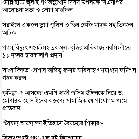
মোল্লাহাটে জুলাই গণঅভ্যুত্থান দিবস উপলক্ষে বিএনপির
আলোচনা সভা ও দোয়া মাহফিল
সরাইলে একজন ভুয়া পুলিশ ও তিন কেজি মাদক সহ তিনজন
আটক
গ্যাস,বিদ্যুৎ সংকটসহ দ্রব্যমূল্য বৃদ্ধির প্রতিবাদে নরসিংদীতে
১১ দলের স্বারকলিপি প্রদান
সাংবাদিকতা পেশার অস্তিত্ব রক্ষায় অবিলম্বে গণমাধ্যম কমিশন
গঠন করুন
কুমিল্লা-৫ আসনের এমপি হাজী জসিম উদ্দিনকে নিয়ে ড.
মোবারক হোসাইনের বক্তব্যে সামাজিক যোগাযোগমাধ্যমে
প্রতিবাদ
“বৈষম্য আন্দোলন ইতিহাসে বৈষম্যের শিকার:-
বিদ্যুৎস্পৃষ্টে প্রাণ গেল দুই কিশোরের