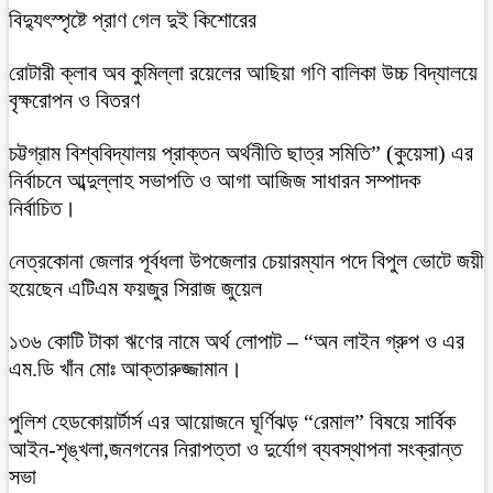
বিদ্যুৎস্পৃষ্টে প্রাণ গেল দুই কিশোরের
রোটারী ক্লাব অব কুমিল্লা রয়েলের আছিয়া গণি বালিকা উচ্চ বিদ্যালয়ে
বৃক্ষরোপন ও বিতরণ
চট্টগ্রাম বিশ্ববিদ্যালয় প্রাক্তন অর্থনীতি ছাত্র সমিতি” (কুয়েসা) এর
নির্বাচনে আব্দুল্লাহ সভাপতি ও আগা আজিজ সাধারন সম্পাদক
নির্বাচিত।
নেত্রকোনা জেলার পূর্বধলা উপজেলার চেয়ারম্যান পদে বিপুল ভোটে জয়ী
হয়েছেন এটিএম ফয়জুর সিরাজ জুয়েল
১৩৬ কোটি টাকা ঋণের নামে অর্থ লোপাট – “অন লাইন গ্রুপ ও এর
এম.ডি খাঁন মোঃ আক্তারুজ্জামান।
পুলিশ হেডকোয়ার্টার্স এর আয়োজনে ঘূর্ণিঝড় “রেমাল” বিষয়ে সার্বিক
আইন-শৃঙ্খলা,জনগনের নিরাপত্তা ও দুর্যোগ ব্যবস্থাপনা সংক্রান্ত
সভা