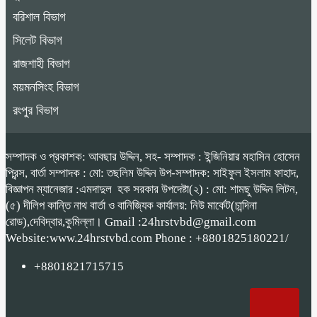
বরিশাল বিভাগ
সিলেট বিভাগ
রাজশাহী বিভাগ
ময়মনসিংহ বিভাগ
রংপুর বিভাগ
সম্পাদক ও প্রকাশক: আবছার উদ্দিন, সহ- সম্পাদক : ইন্জিনিয়ার মহাসিন হোসেন
প্রিন্স, বার্তা সম্পাদক : মো: তছলিম উদ্দিন উপ-সম্পাদক: সাইফুল ইসলাম ফাহাদ,
বিজ্ঞাপন ম্যানেজার :এমদাদুল হক সরকার উপদেষ্টা(২) : মো: শামছু উদ্দিন লিটন,
(৫) দীলিপ কান্তি নাথ বার্তা ও বানিজ্যিক কার্যালয়: নিউ মার্কেট(চান্দিনা
রোড),দেবিদ্বার,কুমিল্লা। Gmail :24hrstvbd@gmail.com
Website:www.24hrstvbd.com Phone : +8801825180221/
+8801821715715