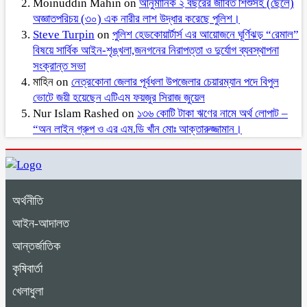
Moinuddin Mahin
on
আনুমানিক ২ বছরের জীবিত শিশুসহ (ছেলে)
অজ্ঞাতপরিচয় (৩০) এক নারীর লাশ উদ্ধার করেছে পুলিশ।
Steve Turpin
on
পুলিশ হেডকোয়ার্টার্স এর আয়োজনে ঘূর্ণিঝড় “রেমাল”
বিষয়ে সার্বিক আইন-শৃঙ্খলা,জনগনের নিরাপত্তা ও দুর্যোগ ব্যবস্থাপনা
সংক্রান্ত সভা
মাহিন
on
নেত্রকোনা জেলার পূর্বধলা উপজেলার চেয়ারম্যান পদে বিপুল
ভোটে জয়ী হয়েছেন এটিএম ফয়জুর সিরাজ জুয়েল
Nur Islam Rashed
on
১৩৬ কোটি টাকা ঋণের নামে অর্থ লোপাট –
“অন লাইন গ্রুপ ও এর এম.ডি খাঁন মোঃ আক্তারুজ্জামান।
অর্থনীতি
আইন-আদালত
আন্তর্জাতিক
কৃষিবার্তা
খেলাধুলা