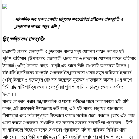
সাংবাদিক সহ সকল পেশার মানুষের সহযোগিতা চাইলেন রাজস্থলী ও
চন্দ্রঘোনা থানার নতুন ওসি।
মিন্টু কান্তি নাথ রাজস্থলীঃ
রাঙামাটি জেলার রাজস্থলী ও চন্দ্রঘোন থানায় সদ্য যোগদান করেন নবাগত দুই
পুলিশ অফিসার।উপজেলার রাজস্থলী থানার গত ৬ নভেম্বর যোগদান করেন অফিসার
ইনচার্জ (ওসি) ইকবাল বাহার চৌধুরী,এর আগে তিনি রাঙামাটি আদালতে ছিলেন।
রাইখালি ইউনিয়নের কাপ্তাই উপজেলাধীন চন্দ্রঘোনা থানায় নতুন অফিসার ইনচার্জ
(ওসি)হিসাবে ৫ নভেম্বর যোগদান করেছেন মুহাম্মদ শাহজাহান কামাল।এর আগে
তিনি রাঙামাটি পার্বত্য জেলার বেতবুনিয়া পুলিশ ফাড়ি ও চাঁদপুর জেলায় কর্মরত
ছিলেন।
থানায় যোগদান করার পর,সাংবাদিক ও সমাজ কর্মীদের সাথে আলাপকালে দুই ওসি
বলেন,এই রাজস্থলী উপজেলায় দুটি থানা, এই দুই থানার মানুষের জানমালের
নিরাপত্তা এবং আইনশৃঙ্খলা নিয়ন্ত্রনে রাখতে সর্বোচ্চ চেষ্টা করবেন।তবে এই কাজ
গুলো করতে উপজেলার সাংবাদিক সহ সচেতন মহলের সহযোগিতা প্রয়োজন। তিনি
সাংবাদিকদের উদ্দেশ্যে বলেন,সংবাদের প্রয়োজনে যদি সাংবাদিকরা নির্দিধায় থানা
আসবেন। তবে তিনি সাংবাদিকদের নিকট বস্তুনিষ্ট সংবাদ প্রকাশ আশা করেন। যে