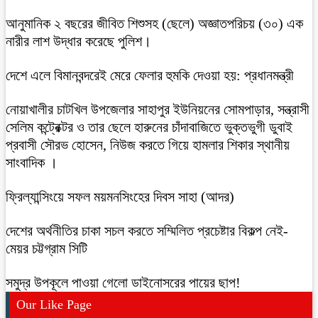
আনুমানিক ২ বছরের জীবিত শিশুসহ (ছেলে) অজ্ঞাতপরিচয় (৩০) এক
নারীর লাশ উদ্ধার করেছে পুলিশ।
দেশে এলে বিমানবন্দরেই মেরে ফেলার হুমকি দেওয়া হয়: প্রধানমন্ত্রী
নোয়াখালীর চাটখিল উপজেলার সাহাপুর ইউনিয়নের সোমপাড়ার, সন্ত্রাসী
সেলিম কন্ট্রেক্টর ও তার ছেলে হারুনের চাঁদাবাজিতে ভুক্তভুগী ডুবাই
প্রবাসী সৌরভ হোসেন, নিউজ করতে গিয়ে হামলার শিকার স্থানীয়
সাংবাদিক ।
ফ্রিল্যান্সিংয়ে সফল ময়মনসিংহের দিবস সাহা (আদর)
দেশের অর্থনীতির চাকা সচল করতে সম্মিলিত প্রচেষ্টার বিকল্প নেই-
মেয়র চট্টগ্রাম সিটি
সমুদ্র উপকূলে পাওয়া গেলো ডাইনোসরের পায়ের ছাপ!
Our Like Page