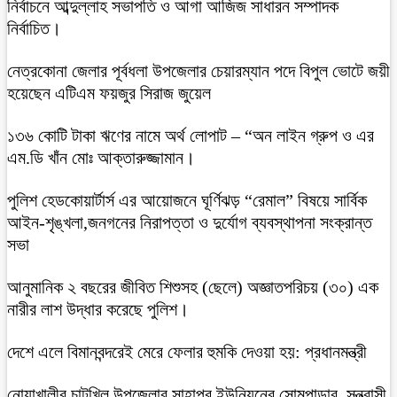
নির্বাচনে আব্দুল্লাহ সভাপতি ও আগা আজিজ সাধারন সম্পাদক
নির্বাচিত।
নেত্রকোনা জেলার পূর্বধলা উপজেলার চেয়ারম্যান পদে বিপুল ভোটে জয়ী
হয়েছেন এটিএম ফয়জুর সিরাজ জুয়েল
১৩৬ কোটি টাকা ঋণের নামে অর্থ লোপাট – “অন লাইন গ্রুপ ও এর
এম.ডি খাঁন মোঃ আক্তারুজ্জামান।
পুলিশ হেডকোয়ার্টার্স এর আয়োজনে ঘূর্ণিঝড় “রেমাল” বিষয়ে সার্বিক
আইন-শৃঙ্খলা,জনগনের নিরাপত্তা ও দুর্যোগ ব্যবস্থাপনা সংক্রান্ত
সভা
আনুমানিক ২ বছরের জীবিত শিশুসহ (ছেলে) অজ্ঞাতপরিচয় (৩০) এক
নারীর লাশ উদ্ধার করেছে পুলিশ।
দেশে এলে বিমানবন্দরেই মেরে ফেলার হুমকি দেওয়া হয়: প্রধানমন্ত্রী
নোয়াখালীর চাটখিল উপজেলার সাহাপুর ইউনিয়নের সোমপাড়ার, সন্ত্রাসী