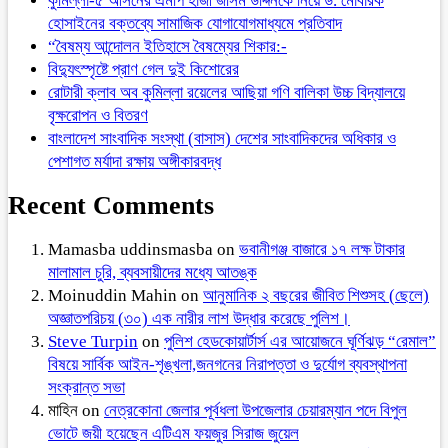
কুমিল্লা-৫ আসনের এমপি হাজী জসিম উদ্দিনকে নিয়ে ড. মোবারক
হোসাইনের বক্তব্যে সামাজিক যোগাযোগমাধ্যমে প্রতিবাদ
“বৈষম্য আন্দোলন ইতিহাসে বৈষম্যের শিকার:-
বিদ্যুৎস্পৃষ্টে প্রাণ গেল দুই কিশোরের
রোটারী ক্লাব অব কুমিল্লা রয়েলের আছিয়া গণি বালিকা উচ্চ বিদ্যালয়ে
বৃক্ষরোপন ও বিতরণ
বাংলাদেশ সাংবাদিক সংস্থা (বাসাস) দেশের সাংবাদিকদের অধিকার ও
পেশাগত মর্যাদা রক্ষায় অঙ্গীকারবদ্ধ
Recent Comments
Mamasba uddinsmasba
on
ভবানীগঞ্জ বাজারে ১৭ লক্ষ টাকার
মালামাল চুরি, ব্যবসায়ীদের মধ্যে আতঙ্ক
Moinuddin Mahin
on
আনুমানিক ২ বছরের জীবিত শিশুসহ (ছেলে)
অজ্ঞাতপরিচয় (৩০) এক নারীর লাশ উদ্ধার করেছে পুলিশ।
Steve Turpin
on
পুলিশ হেডকোয়ার্টার্স এর আয়োজনে ঘূর্ণিঝড় “রেমাল”
বিষয়ে সার্বিক আইন-শৃঙ্খলা,জনগনের নিরাপত্তা ও দুর্যোগ ব্যবস্থাপনা
সংক্রান্ত সভা
মাহিন
on
নেত্রকোনা জেলার পূর্বধলা উপজেলার চেয়ারম্যান পদে বিপুল
ভোটে জয়ী হয়েছেন এটিএম ফয়জুর সিরাজ জুয়েল