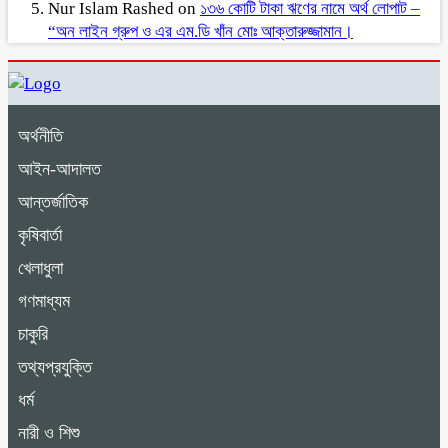
Nur Islam Rashed
on
১৩৬ কোটি টাকা ঋণের নামে অর্থ লোপাট –
“অন লাইন গ্রুপ ও এর এম.ডি খাঁন মোঃ আক্তারুজ্জামান।
অর্থনীতি
আইন-আদালত
আন্তর্জাতিক
কৃষিবার্তা
খেলাধুলা
গণমাধ্যম
চাকুরি
তথ্যপ্রযুক্তি
ধর্ম
নারী ও শিশু