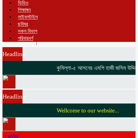
ভিডিও
শিক্ষাঙ্গন
লাইফস্টাইল
ছবিঘর
সকল বিভাগ
পরিবারবর্গ
Headline
কুমিল্লা-৫ আসনের এমপি হাজী জসিম উদ্দিনকে 
Headline
Wellcome to our website...
/
জাতীয়