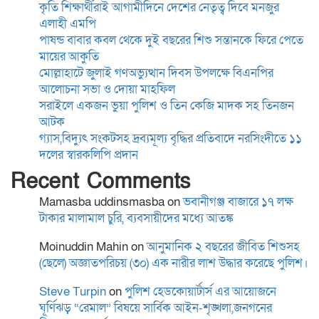
কৃতি শিক্ষার্থীরাই আগামীদিনে দেশের নেতৃত্ব দিবে মনজুর
এলাহী এমপি
সাংবাদিকতা পেশার অস্তিত্ব রক্ষায়
পাষন্ড বাবার কবল থেকে দুই বছরের শিশু সন্তানকে ফিরে পেতে
অবিলম্বে গণমাধ্যম কমিশন গঠন
মায়ের আকুতি
করুন
মোল্লাহাটে জুলাই গণঅভ্যুত্থান দিবস উপলক্ষে বিএনপির
আলোচনা সভা ও দোয়া মাহফিল
সরাইলে একজন ভুয়া পুলিশ ও তিন কেজি মাদক সহ তিনজন
কুমিল্লা-৫ আসনের এমপি হাজী
আটক
জসিম উদ্দিনকে নিয়ে ড. মোবারক
গ্যাস,বিদ্যুৎ সংকটসহ দ্রব্যমূল্য বৃদ্ধির প্রতিবাদে নরসিংদীতে ১১
হোসাইনের বক্তব্যে সামাজিক
দলের স্বারকলিপি প্রদান
যোগাযোগমাধ্যমে প্রতিবাদ
Recent Comments
“বৈষম্য আন্দোলন ইতিহাসে
Mamasba uddinsmasba
on
ভবানীগঞ্জ বাজারে ১৭ লক্ষ
বৈষম্যের শিকার:-
টাকার মালামাল চুরি, ব্যবসায়ীদের মধ্যে আতঙ্ক
Moinuddin Mahin
on
আনুমানিক ২ বছরের জীবিত শিশুসহ
(ছেলে) অজ্ঞাতপরিচয় (৩০) এক নারীর লাশ উদ্ধার করেছে পুলিশ।
বিদ্যুৎস্পৃষ্টে প্রাণ গেল দুই
কিশোরের
Steve Turpin
on
পুলিশ হেডকোয়ার্টার্স এর আয়োজনে
ঘূর্ণিঝড় “রেমাল” বিষয়ে সার্বিক আইন-শৃঙ্খলা,জনগনের