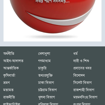
অর্থনীতি
খেলাধুলা
ধর্ম
আইন-আদালত
গণমাধ্যম
নারী ও শিশু
আন্তর্জাতিক
চাকুরি
প্রবাসের খবর
কৃষিবার্তা
তথ্যপ্রযুক্তি
বিনোদন
ভ্রমণ
ঢাকা বিভাগ
সিলেট বিভাগ
মতামত
চট্টগ্রাম বিভাগ
রাজশাহী বিভাগ
রাজনীতি
খুলনা বিভাগ
ময়মনসিংহ বিভাগ
লাইফস্টাইল
বরিশাল বিভাগ
রংপুর বিভাগ