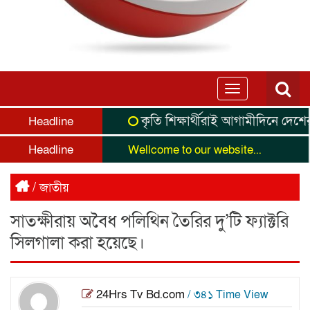
Toggle
navigation
কৃতি শিক্ষার্থীরাই আগামীদিনে দেশের নেতৃ
Headline
Headline
Wellcome to our website...
/
জাতীয়
সাতক্ষীরায় অবৈধ পলিথিন তৈরির দু’টি ফ্যাক্টরি
সিলগালা করা হয়েছে।
24Hrs Tv Bd.com
/ ৩৪১ Time View