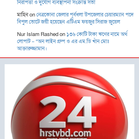
নিরাপত্তা ও দুর্যোগ ব্যবস্থাপনা সংক্রান্ত সভা
মাহিন
on
নেত্রকোনা জেলার পূর্বধলা উপজেলার চেয়ারম্যান পদে
রোটারী ক্লাব অব কুমিল্লা রয়েলের
বিপুল ভোটে জয়ী হয়েছেন এটিএম ফয়জুর সিরাজ জুয়েল
আছিয়া গণি বালিকা উচ্চ
বিদ্যালয়ে বৃক্ষরোপন ও বিতরণ
Nur Islam Rashed
on
১৩৬ কোটি টাকা ঋণের নামে অর্থ
লোপাট – “অন লাইন গ্রুপ ও এর এম.ডি খাঁন মোঃ
আক্তারুজ্জামান।