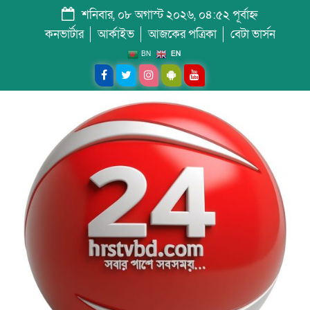
শনিবার, ০৮ অগাস্ট ২০২৬, ০৪:৫২ পূর্বাহ্ন
কনভার্টার
আর্কাইভ
আজকের পত্রিকা
বেটা ভার্সন
BN
EN