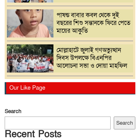
পাষন্ড বাবার কবল থেকে দুই
বছরের শিশু সন্তানকে ফিরে পেতে
মায়ের আকুতি
মোল্লাহাটে জুলাই গণঅভ্যুত্থান
দিবস উপলক্ষে বিএনপির
আলোচনা সভা ও দোয়া মাহফিল
সরাইলে একজন ভুয়া পুলিশ ও
Our Like Page
তিন কেজি মাদক সহ তিনজন
আটক
Search
গ্যাস,বিদ্যুৎ সংকটসহ দ্রব্যমূল্য
Search
বৃদ্ধির প্রতিবাদে নরসিংদীতে ১১
Recent Posts
দলের স্বারকলিপি প্রদান