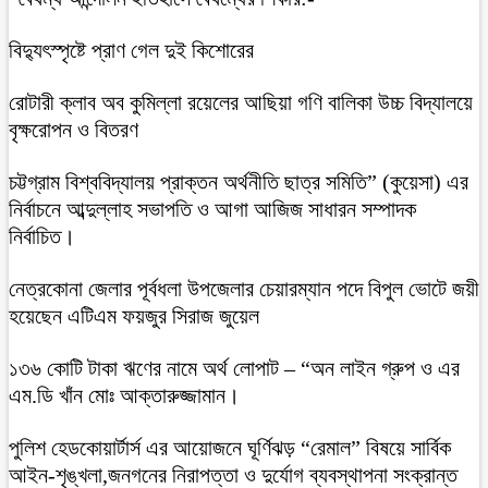
বিদ্যুৎস্পৃষ্টে প্রাণ গেল দুই কিশোরের
রোটারী ক্লাব অব কুমিল্লা রয়েলের আছিয়া গণি বালিকা উচ্চ বিদ্যালয়ে
বৃক্ষরোপন ও বিতরণ
চট্টগ্রাম বিশ্ববিদ্যালয় প্রাক্তন অর্থনীতি ছাত্র সমিতি” (কুয়েসা) এর
নির্বাচনে আব্দুল্লাহ সভাপতি ও আগা আজিজ সাধারন সম্পাদক
নির্বাচিত।
নেত্রকোনা জেলার পূর্বধলা উপজেলার চেয়ারম্যান পদে বিপুল ভোটে জয়ী
হয়েছেন এটিএম ফয়জুর সিরাজ জুয়েল
১৩৬ কোটি টাকা ঋণের নামে অর্থ লোপাট – “অন লাইন গ্রুপ ও এর
এম.ডি খাঁন মোঃ আক্তারুজ্জামান।
পুলিশ হেডকোয়ার্টার্স এর আয়োজনে ঘূর্ণিঝড় “রেমাল” বিষয়ে সার্বিক
আইন-শৃঙ্খলা,জনগনের নিরাপত্তা ও দুর্যোগ ব্যবস্থাপনা সংক্রান্ত