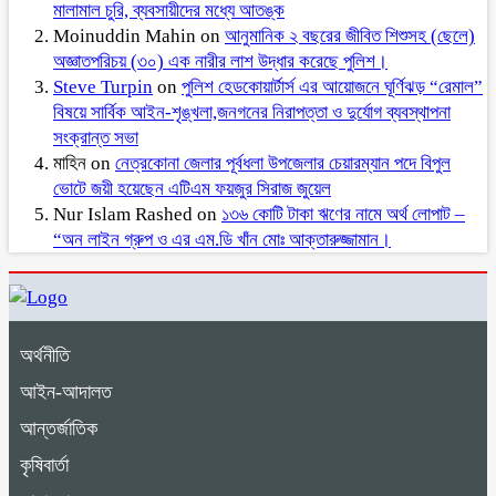
মালামাল চুরি, ব্যবসায়ীদের মধ্যে আতঙ্ক
Moinuddin Mahin
on
আনুমানিক ২ বছরের জীবিত শিশুসহ (ছেলে)
অজ্ঞাতপরিচয় (৩০) এক নারীর লাশ উদ্ধার করেছে পুলিশ।
Steve Turpin
on
পুলিশ হেডকোয়ার্টার্স এর আয়োজনে ঘূর্ণিঝড় “রেমাল”
বিষয়ে সার্বিক আইন-শৃঙ্খলা,জনগনের নিরাপত্তা ও দুর্যোগ ব্যবস্থাপনা
সংক্রান্ত সভা
মাহিন
on
নেত্রকোনা জেলার পূর্বধলা উপজেলার চেয়ারম্যান পদে বিপুল
ভোটে জয়ী হয়েছেন এটিএম ফয়জুর সিরাজ জুয়েল
Nur Islam Rashed
on
১৩৬ কোটি টাকা ঋণের নামে অর্থ লোপাট –
“অন লাইন গ্রুপ ও এর এম.ডি খাঁন মোঃ আক্তারুজ্জামান।
অর্থনীতি
আইন-আদালত
আন্তর্জাতিক
কৃষিবার্তা