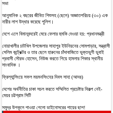
সভা
আনুমানিক ২ বছরের জীবিত শিশুসহ (ছেলে) অজ্ঞাতপরিচয় (৩০) এক
নারীর লাশ উদ্ধার করেছে পুলিশ।
দেশে এলে বিমানবন্দরেই মেরে ফেলার হুমকি দেওয়া হয়: প্রধানমন্ত্রী
নোয়াখালীর চাটখিল উপজেলার সাহাপুর ইউনিয়নের সোমপাড়ার, সন্ত্রাসী
সেলিম কন্ট্রেক্টর ও তার ছেলে হারুনের চাঁদাবাজিতে ভুক্তভুগী ডুবাই
প্রবাসী সৌরভ হোসেন, নিউজ করতে গিয়ে হামলার শিকার স্থানীয়
সাংবাদিক ।
ফ্রিল্যান্সিংয়ে সফল ময়মনসিংহের দিবস সাহা (আদর)
দেশের অর্থনীতির চাকা সচল করতে সম্মিলিত প্রচেষ্টার বিকল্প নেই-
মেয়র চট্টগ্রাম সিটি
সমুদ্র উপকূলে পাওয়া গেলো ডাইনোসরের পায়ের ছাপ!