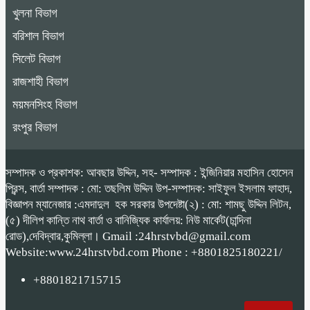
খুলনা বিভাগ
বরিশাল বিভাগ
সিলেট বিভাগ
রাজশাহী বিভাগ
ময়মনসিংহ বিভাগ
রংপুর বিভাগ
সম্পাদক ও প্রকাশক: আবছার উদ্দিন, সহ- সম্পাদক : ইন্জিনিয়ার মহাসিন হোসেন
প্রিন্স, বার্তা সম্পাদক : মো: তছলিম উদ্দিন উপ-সম্পাদক: সাইফুল ইসলাম ফাহাদ,
বিজ্ঞাপন ম্যানেজার :এমদাদুল হক সরকার উপদেষ্টা(২) : মো: শামছু উদ্দিন লিটন,
(৫) দীলিপ কান্তি নাথ বার্তা ও বানিজ্যিক কার্যালয়: নিউ মার্কেট(চান্দিনা
রোড),দেবিদ্বার,কুমিল্লা। Gmail :24hrstvbd@gmail.com
Website:www.24hrstvbd.com Phone : +8801825180221/
+8801821715715