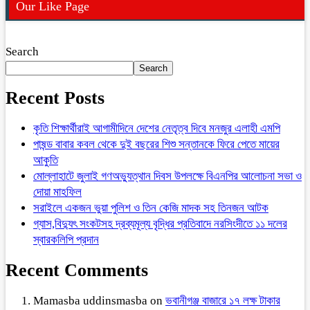
Our Like Page
Search
Search
Recent Posts
কৃতি শিক্ষার্থীরাই আগামীদিনে দেশের নেতৃত্ব দিবে মনজুর এলাহী এমপি
পাষন্ড বাবার কবল থেকে দুই বছরের শিশু সন্তানকে ফিরে পেতে মায়ের
আকুতি
মোল্লাহাটে জুলাই গণঅভ্যুত্থান দিবস উপলক্ষে বিএনপির আলোচনা সভা ও
দোয়া মাহফিল
সরাইলে একজন ভুয়া পুলিশ ও তিন কেজি মাদক সহ তিনজন আটক
গ্যাস,বিদ্যুৎ সংকটসহ দ্রব্যমূল্য বৃদ্ধির প্রতিবাদে নরসিংদীতে ১১ দলের
স্বারকলিপি প্রদান
Recent Comments
Mamasba uddinsmasba
on
ভবানীগঞ্জ বাজারে ১৭ লক্ষ টাকার