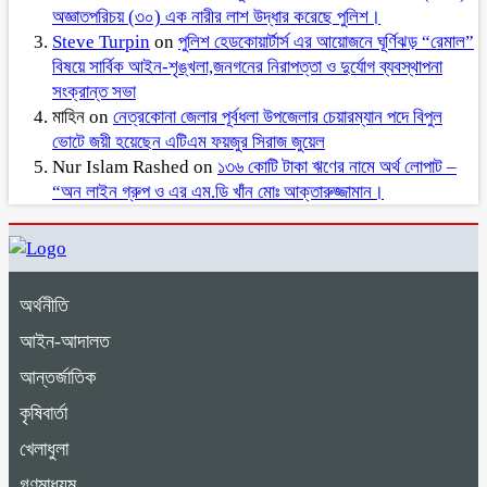
অজ্ঞাতপরিচয় (৩০) এক নারীর লাশ উদ্ধার করেছে পুলিশ।
Steve Turpin
on
পুলিশ হেডকোয়ার্টার্স এর আয়োজনে ঘূর্ণিঝড় “রেমাল”
বিষয়ে সার্বিক আইন-শৃঙ্খলা,জনগনের নিরাপত্তা ও দুর্যোগ ব্যবস্থাপনা
সংক্রান্ত সভা
মাহিন
on
নেত্রকোনা জেলার পূর্বধলা উপজেলার চেয়ারম্যান পদে বিপুল
ভোটে জয়ী হয়েছেন এটিএম ফয়জুর সিরাজ জুয়েল
Nur Islam Rashed
on
১৩৬ কোটি টাকা ঋণের নামে অর্থ লোপাট –
“অন লাইন গ্রুপ ও এর এম.ডি খাঁন মোঃ আক্তারুজ্জামান।
অর্থনীতি
আইন-আদালত
আন্তর্জাতিক
কৃষিবার্তা
খেলাধুলা
গণমাধ্যম