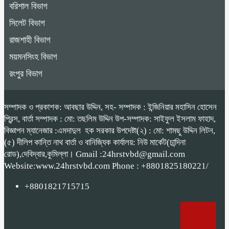
বরিশাল বিভাগ
সিলেট বিভাগ
রাজশাহী বিভাগ
ময়মনসিংহ বিভাগ
রংপুর বিভাগ
সম্পাদক ও প্রকাশক: আবছার উদ্দিন, সহ- সম্পাদক : ইন্জিনিয়ার মহাসিন হোসেন
প্রিন্স, বার্তা সম্পাদক : মো: তছলিম উদ্দিন উপ-সম্পাদক: সাইফুল ইসলাম ফাহাদ,
বিজ্ঞাপন ম্যানেজার :এমদাদুল হক সরকার উপদেষ্টা(২) : মো: শামছু উদ্দিন লিটন,
(৫) দীলিপ কান্তি নাথ বার্তা ও বানিজ্যিক কার্যালয়: নিউ মার্কেট(চান্দিনা
রোড),দেবিদ্বার,কুমিল্লা। Gmail :24hrstvbd@gmail.com
Website:www.24hrstvbd.com Phone : +8801825180221/
+8801821715715