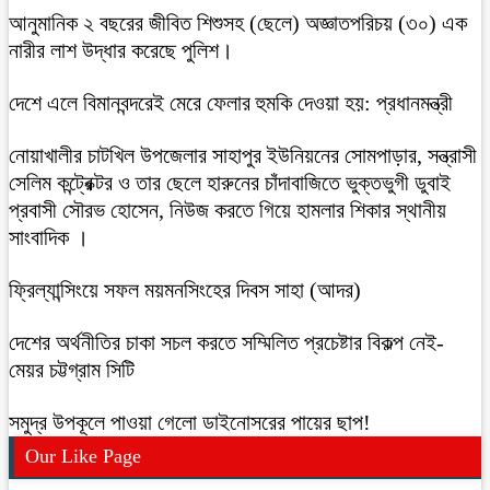
আনুমানিক ২ বছরের জীবিত শিশুসহ (ছেলে) অজ্ঞাতপরিচয় (৩০) এক
নারীর লাশ উদ্ধার করেছে পুলিশ।
দেশে এলে বিমানবন্দরেই মেরে ফেলার হুমকি দেওয়া হয়: প্রধানমন্ত্রী
নোয়াখালীর চাটখিল উপজেলার সাহাপুর ইউনিয়নের সোমপাড়ার, সন্ত্রাসী
সেলিম কন্ট্রেক্টর ও তার ছেলে হারুনের চাঁদাবাজিতে ভুক্তভুগী ডুবাই
প্রবাসী সৌরভ হোসেন, নিউজ করতে গিয়ে হামলার শিকার স্থানীয়
সাংবাদিক ।
ফ্রিল্যান্সিংয়ে সফল ময়মনসিংহের দিবস সাহা (আদর)
দেশের অর্থনীতির চাকা সচল করতে সম্মিলিত প্রচেষ্টার বিকল্প নেই-
মেয়র চট্টগ্রাম সিটি
সমুদ্র উপকূলে পাওয়া গেলো ডাইনোসরের পায়ের ছাপ!
Our Like Page