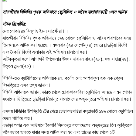
সাতক্ষীরায় বিজিবির পৃথক অভিযানে ফেন্সিডিল ও অবৈধ যাতায়াতকারী ৩জন আটক
স্টাফ রিপোর্টার:
মোঃ মোকাররম বিল্লাহ ইমন সাতক্ষীরা।।
সাতক্ষীরায় বিজিবির পৃথক অভিযানে ১৯৯ বোতল ফেন্সিডিল ও অবৈধ পারাপারের সময়
তিনজনকে আটক করা হয়েছে। মঙ্গলবার (২৪ সেপ্টেম্বর) ভোরে চান্দুড়িয়া বিওপি
এবং বৈকারি বিওপি এলাকায় এই অভিযান চালানো হয়।
আটককৃতরা হলো আশাশুনি উপজেলার উৎসব নারায়ন বাহার(২৮), শুভ বাহার(২৪),
উত্তম মন্ডল(২০)।
বিজিবি-৩৩ ব্যাটালিয়নের অধিনায়ক লে. কর্নেল মো: আশরাফুল হক এক প্রেস
বিজ্ঞপ্তিতে এসব তথ্য জানান।
বিজিবি অধিনায়ক জানান, ভারত থেকে চোরাকারবারিরা ফেন্সিডিল আনছে এমন গোপন
সংবাদের ভিত্তিতে চান্দুড়িয়া সিমান্ত বাংলাদেশের অভ্যন্তরে অভিযান চালানো হয়।
এসময় বিজিবির উপস্থিতি টের পেয়ে চোরাকারবারিরা বস্তাভর্তি ১৯৯ বোতল ফেন্সিডিল
ফেলে পালিয়ে যায়।
এছাড়া অপর এক অভিযানে বৈকারি সিমান্তে বাংলাদেশের অভ্যন্তরে তিন ব্যক্তিকে
অবৈধভাবে ভারতে যাবার সময় আটক করা হয় এবং তাদের কাছ থেকে ১টি