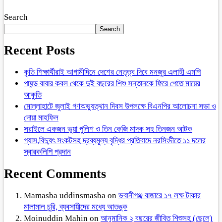
Search
Search
Recent Posts
কৃতি শিক্ষার্থীরাই আগামীদিনে দেশের নেতৃত্ব দিবে মনজুর এলাহী এমপি
পাষন্ড বাবার কবল থেকে দুই বছরের শিশু সন্তানকে ফিরে পেতে মায়ের
আকুতি
মোল্লাহাটে জুলাই গণঅভ্যুত্থান দিবস উপলক্ষে বিএনপির আলোচনা সভা ও
দোয়া মাহফিল
সরাইলে একজন ভুয়া পুলিশ ও তিন কেজি মাদক সহ তিনজন আটক
গ্যাস,বিদ্যুৎ সংকটসহ দ্রব্যমূল্য বৃদ্ধির প্রতিবাদে নরসিংদীতে ১১ দলের
স্বারকলিপি প্রদান
Recent Comments
Mamasba uddinsmasba
on
ভবানীগঞ্জ বাজারে ১৭ লক্ষ টাকার
মালামাল চুরি, ব্যবসায়ীদের মধ্যে আতঙ্ক
Moinuddin Mahin
on
আনুমানিক ২ বছরের জীবিত শিশুসহ (ছেলে)