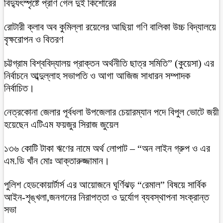
বিদ্যুৎস্পৃষ্টে প্রাণ গেল দুই কিশোরের
রোটারী ক্লাব অব কুমিল্লা রয়েলের আছিয়া গণি বালিকা উচ্চ বিদ্যালয়ে
বৃক্ষরোপন ও বিতরণ
চট্টগ্রাম বিশ্ববিদ্যালয় প্রাক্তন অর্থনীতি ছাত্র সমিতি” (কুয়েসা) এর
নির্বাচনে আব্দুল্লাহ সভাপতি ও আগা আজিজ সাধারন সম্পাদক
নির্বাচিত।
নেত্রকোনা জেলার পূর্বধলা উপজেলার চেয়ারম্যান পদে বিপুল ভোটে জয়ী
হয়েছেন এটিএম ফয়জুর সিরাজ জুয়েল
১৩৬ কোটি টাকা ঋণের নামে অর্থ লোপাট – “অন লাইন গ্রুপ ও এর
এম.ডি খাঁন মোঃ আক্তারুজ্জামান।
পুলিশ হেডকোয়ার্টার্স এর আয়োজনে ঘূর্ণিঝড় “রেমাল” বিষয়ে সার্বিক
আইন-শৃঙ্খলা,জনগনের নিরাপত্তা ও দুর্যোগ ব্যবস্থাপনা সংক্রান্ত
সভা