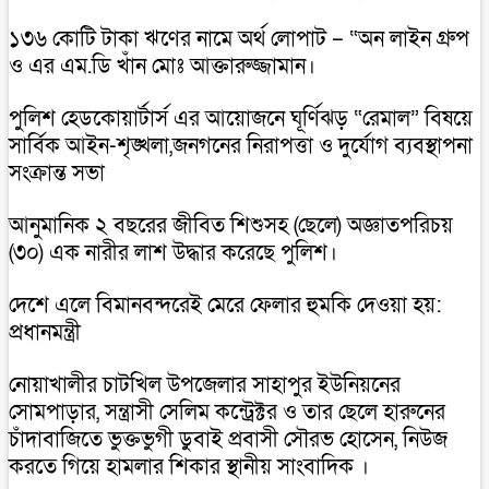
১৩৬ কোটি টাকা ঋণের নামে অর্থ লোপাট – “অন লাইন গ্রুপ
ও এর এম.ডি খাঁন মোঃ আক্তারুজ্জামান।
পুলিশ হেডকোয়ার্টার্স এর আয়োজনে ঘূর্ণিঝড় “রেমাল” বিষয়ে
সার্বিক আইন-শৃঙ্খলা,জনগনের নিরাপত্তা ও দুর্যোগ ব্যবস্থাপনা
সংক্রান্ত সভা
আনুমানিক ২ বছরের জীবিত শিশুসহ (ছেলে) অজ্ঞাতপরিচয়
(৩০) এক নারীর লাশ উদ্ধার করেছে পুলিশ।
দেশে এলে বিমানবন্দরেই মেরে ফেলার হুমকি দেওয়া হয়:
প্রধানমন্ত্রী
নোয়াখালীর চাটখিল উপজেলার সাহাপুর ইউনিয়নের
সোমপাড়ার, সন্ত্রাসী সেলিম কন্ট্রেক্টর ও তার ছেলে হারুনের
চাঁদাবাজিতে ভুক্তভুগী ডুবাই প্রবাসী সৌরভ হোসেন, নিউজ
করতে গিয়ে হামলার শিকার স্থানীয় সাংবাদিক ।