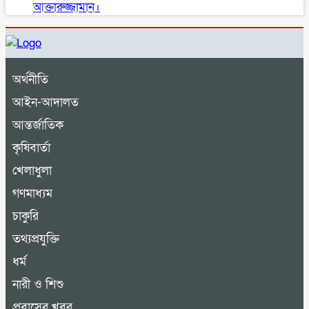
আক্তারুজ্জামান।
অর্থনীতি
আইন-আদালত
আন্তর্জাতিক
কৃষিবার্তা
খেলাধুলা
গণমাধ্যম
চাকুরি
তথ্যপ্রযুক্তি
ধর্ম
নারী ও শিশু
প্রবাসের খবর