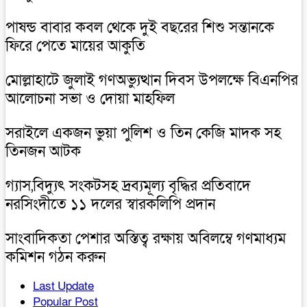
পাষন্ড বাবার কবল থেকে দুই বছরের শিশু সন্তানকে
ফিরে পেতে মায়ের আকুতি
মোল্লাহাটে জুলাই গণঅভ্যুত্থান দিবস উপলক্ষে বিএনপির
আলোচনা সভা ও দোয়া মাহফিল
সরাইলে একজন ভুয়া পুলিশ ও তিন কেজি মাদক সহ
তিনজন আটক
গ্যাস,বিদ্যুৎ সংকটসহ দ্রব্যমূল্য বৃদ্ধির প্রতিবাদে
নরসিংদীতে ১১ দলের স্বারকলিপি প্রদান
সাংবাদিকতা পেশার অস্তিত্ব রক্ষায় অবিলম্বে গণমাধ্যম
কমিশন গঠন করুন
Last Update
Popular Post