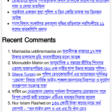
মোল্লাহাটে জুলাই গণঅভ্যুত্থান দিবস উপলক্ষে বিএনপির আলোচনা
সভা ও দোয়া মাহফিল
সরাইলে একজন ভুয়া পুলিশ ও তিন কেজি মাদক সহ তিনজন
আটক
গ্যাস,বিদ্যুৎ সংকটসহ দ্রব্যমূল্য বৃদ্ধির প্রতিবাদে নরসিংদীতে ১১
দলের স্বারকলিপি প্রদান
Recent Comments
Mamasba uddinsmasba
on
ভবানীগঞ্জ বাজারে ১৭ লক্ষ
টাকার মালামাল চুরি, ব্যবসায়ীদের মধ্যে আতঙ্ক
Moinuddin Mahin
on
আনুমানিক ২ বছরের জীবিত শিশুসহ
(ছেলে) অজ্ঞাতপরিচয় (৩০) এক নারীর লাশ উদ্ধার করেছে পুলিশ।
Steve Turpin
on
পুলিশ হেডকোয়ার্টার্স এর আয়োজনে ঘূর্ণিঝড়
“রেমাল” বিষয়ে সার্বিক আইন-শৃঙ্খলা,জনগনের নিরাপত্তা ও দুর্যোগ
ব্যবস্থাপনা সংক্রান্ত সভা
মাহিন
on
নেত্রকোনা জেলার পূর্বধলা উপজেলার চেয়ারম্যান পদে
বিপুল ভোটে জয়ী হয়েছেন এটিএম ফয়জুর সিরাজ জুয়েল
Nur Islam Rashed
on
১৩৬ কোটি টাকা ঋণের নামে অর্থ
লোপাট – “অন লাইন গ্রুপ ও এর এম.ডি খাঁন মোঃ