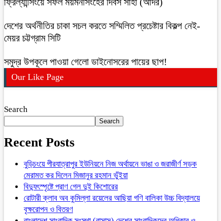
ফ্রিল্যান্সিংয়ে সফল ময়মনসিংহের দিবস সাহা (আদর)
দেশের অর্থনীতির চাকা সচল করতে সম্মিলিত প্রচেষ্টার বিকল্প নেই-
মেয়র চট্টগ্রাম সিটি
সমুদ্র উপকূলে পাওয়া গেলো ডাইনোসরের পায়ের ছাপ!
Our Like Page
Search
Search
Recent Posts
বুড়িচংয়ে পীরযাত্রাপুর ইউনিয়নে নিজ অর্থায়নে ভাঙা ও জরাজীর্ণ সড়ক
মেরামত কর দিলেন মিজানুর রহমান ভুঁইয়া
বিদ্যুৎস্পৃষ্টে প্রাণ গেল দুই কিশোরের
রোটারী ক্লাব অব কুমিল্লা রয়েলের আছিয়া গণি বালিকা উচ্চ বিদ্যালয়ে
বৃক্ষরোপন ও বিতরণ
বাংলাদেশ সাংবাদিক সংস্থা (বাসাস) দেশের সাংবাদিকদের অধিকার ও