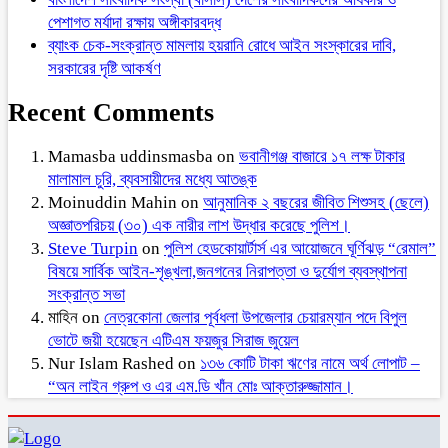
পেশাগত মর্যাদা রক্ষায় অঙ্গীকারবদ্ধ
ব্যাংক চেক-সংক্রান্ত মামলায় হয়রানি রোধে আইন সংস্কারের দাবি,
সরকারের দৃষ্টি আকর্ষণ
Recent Comments
Mamasba uddinsmasba
on
ভবানীগঞ্জ বাজারে ১৭ লক্ষ টাকার
মালামাল চুরি, ব্যবসায়ীদের মধ্যে আতঙ্ক
Moinuddin Mahin
on
আনুমানিক ২ বছরের জীবিত শিশুসহ (ছেলে)
অজ্ঞাতপরিচয় (৩০) এক নারীর লাশ উদ্ধার করেছে পুলিশ।
Steve Turpin
on
পুলিশ হেডকোয়ার্টার্স এর আয়োজনে ঘূর্ণিঝড় “রেমাল”
বিষয়ে সার্বিক আইন-শৃঙ্খলা,জনগনের নিরাপত্তা ও দুর্যোগ ব্যবস্থাপনা
সংক্রান্ত সভা
মাহিন
on
নেত্রকোনা জেলার পূর্বধলা উপজেলার চেয়ারম্যান পদে বিপুল
ভোটে জয়ী হয়েছেন এটিএম ফয়জুর সিরাজ জুয়েল
Nur Islam Rashed
on
১৩৬ কোটি টাকা ঋণের নামে অর্থ লোপাট –
“অন লাইন গ্রুপ ও এর এম.ডি খাঁন মোঃ আক্তারুজ্জামান।