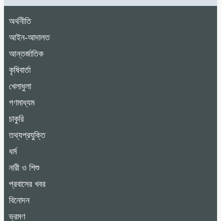
অর্থনীতি
আইন-আদালত
আন্তর্জাতিক
কৃষিবার্তা
খেলাধুলা
গণমাধ্যম
চাকুরি
তথ্যপ্রযুক্তি
ধর্ম
নারী ও শিশু
প্রবাসের খবর
বিনোদন
ভ্রমণ