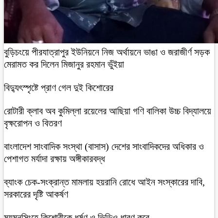
বুড়িচংয়ে পীরযাত্রাপুর ইউনিয়নে নিজ অর্থায়নে ভাঙা ও জরাজীর্ণ সড়ক
মেরামত কর দিলেন মিজানুর রহমান ভুঁইয়া
বিদ্যুৎস্পৃষ্টে প্রাণ গেল দুই কিশোরের
রোটারী ক্লাব অব কুমিল্লা রয়েলের আছিয়া গণি বালিকা উচ্চ বিদ্যালয়ে
বৃক্ষরোপন ও বিতরণ
বাংলাদেশ সাংবাদিক সংস্থা (বাসাস) দেশের সাংবাদিকদের অধিকার ও
পেশাগত মর্যাদা রক্ষায় অঙ্গীকারবদ্ধ
ব্যাংক চেক-সংক্রান্ত মামলায় হয়রানি রোধে আইন সংস্কারের দাবি,
সরকারের দৃষ্টি আকর্ষণ
ময়মনসিংহে কিশোরীকে ধর্ষণ ও ভিডিও ধারণ করে