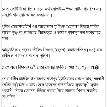
১৩৬ কোটি টাকা ঋণের নামে অর্থ লোপাট – “অন লাইন গ্রুপ ও এর
এম.ডি খাঁন মোঃ আক্তারুজ্জামান।
পুলিশ হেডকোয়ার্টার্স এর আয়োজনে ঘূর্ণিঝড় “রেমাল” বিষয়ে সার্বিক
আইন-শৃঙ্খলা,জনগনের নিরাপত্তা ও দুর্যোগ ব্যবস্থাপনা সংক্রান্ত
সভা
আনুমানিক ২ বছরের জীবিত শিশুসহ (ছেলে) অজ্ঞাতপরিচয় (৩০) এক
নারীর লাশ উদ্ধার করেছে পুলিশ।
দেশে এলে বিমানবন্দরেই মেরে ফেলার হুমকি দেওয়া হয়: প্রধানমন্ত্রী
নোয়াখালীর চাটখিল উপজেলার সাহাপুর ইউনিয়নের সোমপাড়ার, সন্ত্রাসী
সেলিম কন্ট্রেক্টর ও তার ছেলে হারুনের চাঁদাবাজিতে ভুক্তভুগী ডুবাই
প্রবাসী সৌরভ হোসেন, নিউজ করতে গিয়ে হামলার শিকার স্থানীয়
সাংবাদিক ।