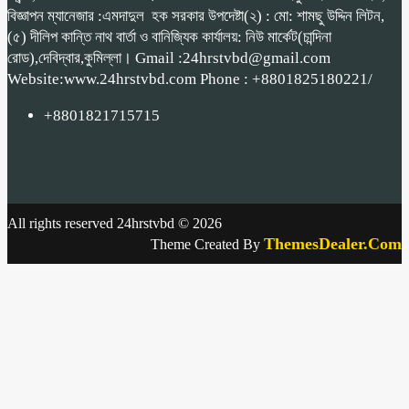
বিজ্ঞাপন ম্যানেজার :এমদাদুল হক সরকার উপদেষ্টা(২) : মো: শামছু উদ্দিন লিটন,
(৫) দীলিপ কান্তি নাথ বার্তা ও বানিজ্যিক কার্যালয়: নিউ মার্কেট(চান্দিনা
রোড),দেবিদ্বার,কুমিল্লা। Gmail :24hrstvbd@gmail.com
Website:www.24hrstvbd.com Phone : +8801825180221/
+8801821715715
All rights reserved 24hrstvbd © 2026
ThemesDealer.Com
Theme Created By