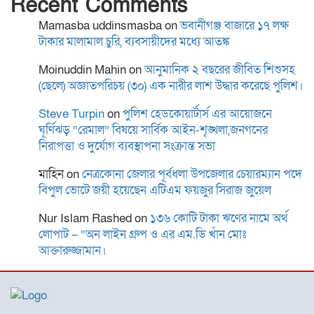
Recent Comments
“বৈষম্য আন্দোলন ইতিহাসে
Mamasba uddinsmasba
on
ভবানীগঞ্জ বাজারে ১৭ লক্ষ
বৈষম্যের শিকার:-
টাকার মালামাল চুরি, ব্যবসায়ীদের মধ্যে আতঙ্ক
Moinuddin Mahin
on
আনুমানিক ২ বছরের জীবিত শিশুসহ
(ছেলে) অজ্ঞাতপরিচয় (৩০) এক নারীর লাশ উদ্ধার করেছে পুলিশ।
বিদ্যুৎস্পৃষ্টে প্রাণ গেল দুই
কিশোরের
Steve Turpin
on
পুলিশ হেডকোয়ার্টার্স এর আয়োজনে
ঘূর্ণিঝড় “রেমাল” বিষয়ে সার্বিক আইন-শৃঙ্খলা,জনগনের
নিরাপত্তা ও দুর্যোগ ব্যবস্থাপনা সংক্রান্ত সভা
মাহিন
on
নেত্রকোনা জেলার পূর্বধলা উপজেলার চেয়ারম্যান পদে
রোটারী ক্লাব অব কুমিল্লা রয়েলের
বিপুল ভোটে জয়ী হয়েছেন এটিএম ফয়জুর সিরাজ জুয়েল
আছিয়া গণি বালিকা উচ্চ
বিদ্যালয়ে বৃক্ষরোপন ও বিতরণ
Nur Islam Rashed
on
১৩৬ কোটি টাকা ঋণের নামে অর্থ
লোপাট – “অন লাইন গ্রুপ ও এর এম.ডি খাঁন মোঃ
আক্তারুজ্জামান।