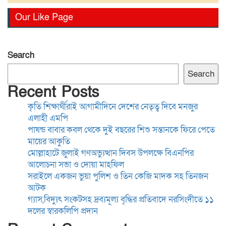
সরাইলে একজন ভুয়া পুলিশ ও
Our Like Page
তিন কেজি মাদক সহ তিনজন
আটক
Search
গ্যাস,বিদ্যুৎ সংকটসহ দ্রব্যমূল্য
Search
বৃদ্ধির প্রতিবাদে নরসিংদীতে ১১
Recent Posts
দলের স্বারকলিপি প্রদান
কৃতি শিক্ষার্থীরাই আগামীদিনে দেশের নেতৃত্ব দিবে মনজুর
এলাহী এমপি
সাংবাদিকতা পেশার অস্তিত্ব রক্ষায়
পাষন্ড বাবার কবল থেকে দুই বছরের শিশু সন্তানকে ফিরে পেতে
অবিলম্বে গণমাধ্যম কমিশন গঠন
মায়ের আকুতি
করুন
মোল্লাহাটে জুলাই গণঅভ্যুত্থান দিবস উপলক্ষে বিএনপির
আলোচনা সভা ও দোয়া মাহফিল
সরাইলে একজন ভুয়া পুলিশ ও তিন কেজি মাদক সহ তিনজন
কুমিল্লা-৫ আসনের এমপি হাজী
আটক
জসিম উদ্দিনকে নিয়ে ড. মোবারক
গ্যাস,বিদ্যুৎ সংকটসহ দ্রব্যমূল্য বৃদ্ধির প্রতিবাদে নরসিংদীতে ১১
হোসাইনের বক্তব্যে সামাজিক
দলের স্বারকলিপি প্রদান
যোগাযোগমাধ্যমে প্রতিবাদ