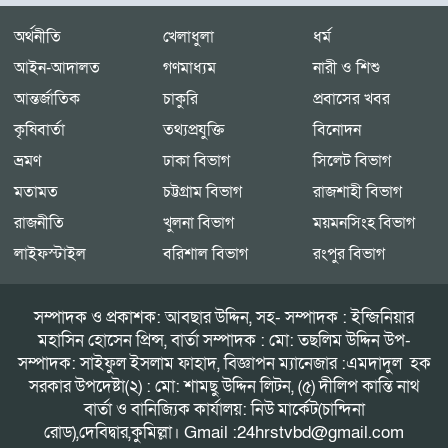
অর্থনীতি
খেলাধুলা
ধর্ম
আইন-আদালত
গণমাধ্যম
নারী ও শিশু
আন্তর্জাতিক
চাকুরি
প্রবাসের খবর
কৃষিবার্তা
তথ্যপ্রযুক্তি
বিনোদন
ভ্রমণ
ঢাকা বিভাগ
সিলেট বিভাগ
মতামত
চট্টগ্রাম বিভাগ
রাজশাহী বিভাগ
রাজনীতি
খুলনা বিভাগ
ময়মনসিংহ বিভাগ
লাইফস্টাইল
বরিশাল বিভাগ
রংপুর বিভাগ
সম্পাদক ও প্রকাশক: আবছার উদ্দিন, সহ- সম্পাদক : ইন্জিনিয়ার
মহাসিন হোসেন প্রিন্স, বার্তা সম্পাদক : মো: তছলিম উদ্দিন উপ-
সম্পাদক: সাইফুল ইসলাম ফাহাদ, বিজ্ঞাপন ম্যানেজার :এমদাদুল হক
সরকার উপদেষ্টা(২) : মো: শামছু উদ্দিন লিটন, (৫) দীলিপ কান্তি নাথ
বার্তা ও বানিজ্যিক কার্যালয়: নিউ মার্কেট(চান্দিনা
রোড),দেবিদ্বার,কুমিল্লা। Gmail :24hrstvbd@gmail.com