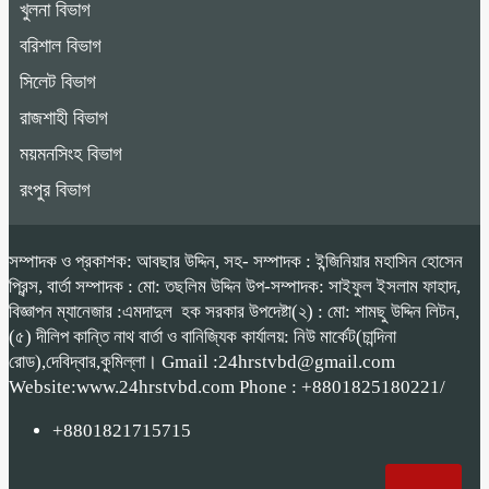
খুলনা বিভাগ
বরিশাল বিভাগ
সিলেট বিভাগ
রাজশাহী বিভাগ
ময়মনসিংহ বিভাগ
রংপুর বিভাগ
সম্পাদক ও প্রকাশক: আবছার উদ্দিন, সহ- সম্পাদক : ইন্জিনিয়ার মহাসিন হোসেন
প্রিন্স, বার্তা সম্পাদক : মো: তছলিম উদ্দিন উপ-সম্পাদক: সাইফুল ইসলাম ফাহাদ,
বিজ্ঞাপন ম্যানেজার :এমদাদুল হক সরকার উপদেষ্টা(২) : মো: শামছু উদ্দিন লিটন,
(৫) দীলিপ কান্তি নাথ বার্তা ও বানিজ্যিক কার্যালয়: নিউ মার্কেট(চান্দিনা
রোড),দেবিদ্বার,কুমিল্লা। Gmail :24hrstvbd@gmail.com
Website:www.24hrstvbd.com Phone : +8801825180221/
+8801821715715