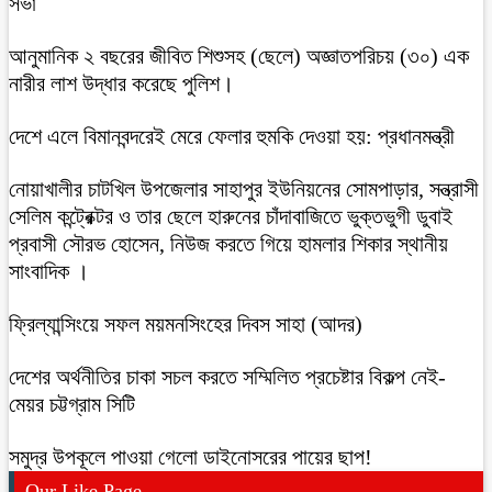
সভা
আনুমানিক ২ বছরের জীবিত শিশুসহ (ছেলে) অজ্ঞাতপরিচয় (৩০) এক
নারীর লাশ উদ্ধার করেছে পুলিশ।
দেশে এলে বিমানবন্দরেই মেরে ফেলার হুমকি দেওয়া হয়: প্রধানমন্ত্রী
নোয়াখালীর চাটখিল উপজেলার সাহাপুর ইউনিয়নের সোমপাড়ার, সন্ত্রাসী
সেলিম কন্ট্রেক্টর ও তার ছেলে হারুনের চাঁদাবাজিতে ভুক্তভুগী ডুবাই
প্রবাসী সৌরভ হোসেন, নিউজ করতে গিয়ে হামলার শিকার স্থানীয়
সাংবাদিক ।
ফ্রিল্যান্সিংয়ে সফল ময়মনসিংহের দিবস সাহা (আদর)
দেশের অর্থনীতির চাকা সচল করতে সম্মিলিত প্রচেষ্টার বিকল্প নেই-
মেয়র চট্টগ্রাম সিটি
সমুদ্র উপকূলে পাওয়া গেলো ডাইনোসরের পায়ের ছাপ!
Our Like Page