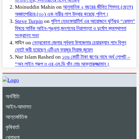
Moinuddin Mahin
on
আনুমানিক ২ বছরের জীবিত শিশুসহ (ছেলে)
অজ্ঞাতপরিচয় (৩০) এক নারীর লাশ উদ্ধার করেছে পুলিশ।
Steve Turpin
on
পুলিশ হেডকোয়ার্টার্স এর আয়োজনে ঘূর্ণিঝড় “রেমাল”
বিষয়ে সার্বিক আইন-শৃঙ্খলা,জনগনের নিরাপত্তা ও দুর্যোগ ব্যবস্থাপনা
সংক্রান্ত সভা
মাহিন
on
নেত্রকোনা জেলার পূর্বধলা উপজেলার চেয়ারম্যান পদে বিপুল
ভোটে জয়ী হয়েছেন এটিএম ফয়জুর সিরাজ জুয়েল
Nur Islam Rashed
on
১৩৬ কোটি টাকা ঋণের নামে অর্থ লোপাট –
“অন লাইন গ্রুপ ও এর এম.ডি খাঁন মোঃ আক্তারুজ্জামান।
অর্থনীতি
আইন-আদালত
আন্তর্জাতিক
কৃষিবার্তা
খেলাধুলা