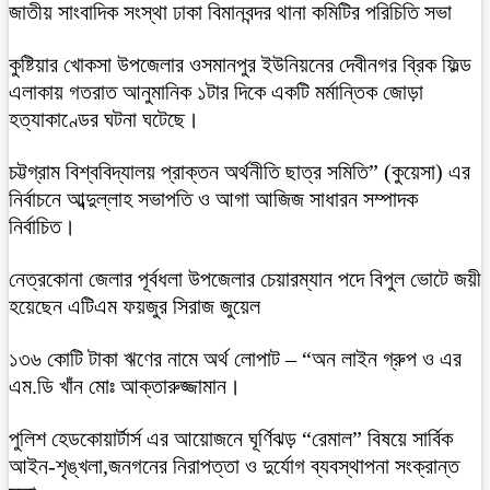
জাতীয় সাংবাদিক সংস্থা ঢাকা বিমানবন্দর থানা কমিটির পরিচিতি সভা
কুষ্টিয়ার খোকসা উপজেলার ওসমানপুর ইউনিয়নের দেবীনগর ব্রিক ফিল্ড
এলাকায় গতরাত আনুমানিক ১টার দিকে একটি মর্মান্তিক জোড়া
হত্যাকাণ্ডের ঘটনা ঘটেছে।
চট্টগ্রাম বিশ্ববিদ্যালয় প্রাক্তন অর্থনীতি ছাত্র সমিতি” (কুয়েসা) এর
নির্বাচনে আব্দুল্লাহ সভাপতি ও আগা আজিজ সাধারন সম্পাদক
নির্বাচিত।
নেত্রকোনা জেলার পূর্বধলা উপজেলার চেয়ারম্যান পদে বিপুল ভোটে জয়ী
হয়েছেন এটিএম ফয়জুর সিরাজ জুয়েল
১৩৬ কোটি টাকা ঋণের নামে অর্থ লোপাট – “অন লাইন গ্রুপ ও এর
এম.ডি খাঁন মোঃ আক্তারুজ্জামান।
পুলিশ হেডকোয়ার্টার্স এর আয়োজনে ঘূর্ণিঝড় “রেমাল” বিষয়ে সার্বিক
আইন-শৃঙ্খলা,জনগনের নিরাপত্তা ও দুর্যোগ ব্যবস্থাপনা সংক্রান্ত