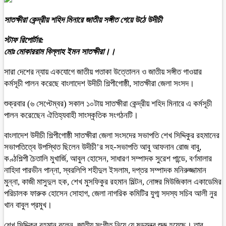
সাতক্ষীরা কেন্দ্রীয় শহিদ মিনারে জাতীয় সঙ্গীত গেয়ে উঠে উদীচী
স্টাফ রিপোর্টার:
মোঃ মোকাররাম বিল্লাহ ইমন সাতক্ষীরা।।
সারা দেশের ন্যায় একযোগে জাতীয় পতাকা উত্তোলন ও জাতীয় সঙ্গীত গাওয়ার
কর্মসূচী পালন করেছে বাংলাদেশ উদীচী শিল্পীগোষ্ঠী, সাতক্ষীরা জেলা সংসদ।
শুক্রবার (৬ সেপ্টেম্বর) সকাল ১০টায় সাতক্ষীরা কেন্দ্রীয় শহিদ মিনারে এ কর্মসূচী
পালন করেছেেন ঐতিহ্যবাহী সাংস্কৃতিক সংগঠনটি।
বাংলাদেশ উদীচী শিল্পীগোষ্ঠী সাতক্ষীরা জেলা সংসদের সভাপতি শেখ সিদ্দিকুর রহমানের
সভাপতিত্বে উপস্থিত ছিলেন উদীচী’র সহ-সভাপতি আবু আফনান রোজ বাবু,
কণ্ঠশিল্পী চৈতালি মুখার্জি, আবুল হোসেন, সাধারণ সম্পাদক সুরেশ পান্ডে, বর্ণমালার
নাহিদা পারভীন পান্না, স্বরলিপি শহীদুল ইসলাম, দপ্তর সম্পাদক মনিরুজ্জামান
মুন্না, কাজী মাসুদুল হক, শেখ মুসফিকুর রহমান মিল্টন, নোঙ্গর মিউজিকাল একাডেমির
পরিচালক ফারুক হোসেন সোহাগ, জেলা নাগরিক কমিটির যুগ্ম সদস্য সচিব আলী নুর
খান বাবুল প্রমুখ।
শেখ সিদ্দিকুর রহমান বলেন, জাতীয় সংগীত নিয়ে যে ষড়যন্ত্র শুরু হয়েছে। তার