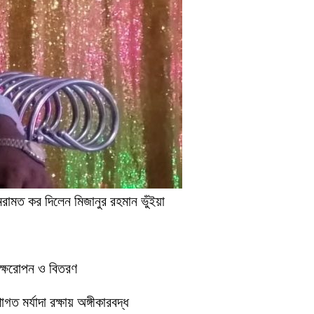
েরামত কর দিলেন মিজানুর রহমান ভুঁইয়া
বৃক্ষরোপন ও বিতরণ
 মর্যাদা রক্ষায় অঙ্গীকারবদ্ধ