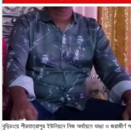
বুড়িচংয়ে পীরযাত্রাপুর ইউনিয়নে নিজ অর্থায়নে ভাঙা ও জরাজীর্ণ