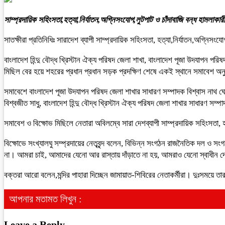
সাম্প্রদায়িক সহিংসতা,হত্যা,নির্যাতন,অগ্নিসংযোগ,লুটপাট ও চাঁদাবাজি বন্ধ হামলাকার
সাতক্ষীরা প্রতিনিধিঃ সারাদেশ ব্যাপী সাম্প্রদায়িক সহিংসতা, হত্যা,নির্যাতন,অগ্নিস
বাংলাদেশ হিন্দু বৌদ্ধ খ্রিস্টান ঐক্য পরিষদ জেলা শাখা, বাংলাদেশ পূজা উদযাপন পরি
মিছিল বের হয়ে শহরের প্রধান প্রধান সড়ক প্রদক্ষিণ শেষে একই স্থানে সমাবেশ অনু
সমাবেশে বাংলাদেশ পূজা উদযাপন পরিষদ জেলা শাখার সাধারণ সম্পাদক বিশ্বাস নাথ ঘোষের
বিশ্বজীত সাধু, বাংলাদেশ হিন্দু বৌদ্ধ খ্রিস্টান ঐক্য পরিষদ জেলা শাখার সাধা
সমাবেশ ও বিক্ষোভ মিছিলে নেতারা অবিলম্বে সারা দেশব্যাপী সাম্প্রদায়িক সহিংসতা, হ
বিক্ষোভে সংখ্যালঘু সম্প্রদায়ের নেতৃবৃন্দ বলেন, বিভিন্ন সংগঠন রাজনৈতিক দল 
না। আমরা চাই, আমাদের যেনো আর রাস্তায় দাঁড়াতে না হয়, আমরাও যেনো স্বাধীন দে
বক্তরা আরো বলেন,মন্দির পাহারা দিচ্ছেন জামায়াত-শিবিরের নেতাকর্মীরা। দুঃসময়ে 
আপনার মতামত লিখুন :
Leave a Reply