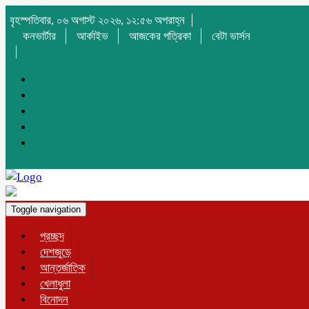
বৃহস্পতিবার, ০৬ অগাস্ট ২০২৬, ১২:৫৬ অপরাহ্ন
কনভার্টার
আর্কাইভ
আজকের পত্রিকা
বেটা ভার্সন
Toggle navigation
প্রচ্ছদ
দেশজুড়ে
আন্তর্জাতিক
খেলাধুলা
বিনোদন