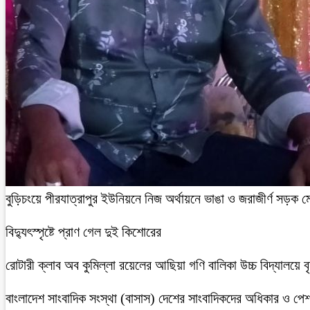
বুড়িচংয়ে পীরযাত্রাপুর ইউনিয়নে নিজ অর্থায়নে ভাঙা ও জরাজীর্ণ সড়ক ম
বিদ্যুৎস্পৃষ্টে প্রাণ গেল দুই কিশোরের
রোটারী ক্লাব অব কুমিল্লা রয়েলের আছিয়া গণি বালিকা উচ্চ বিদ্যালয়ে 
বাংলাদেশ সাংবাদিক সংস্থা (বাসাস) দেশের সাংবাদিকদের অধিকার ও পেশাগত