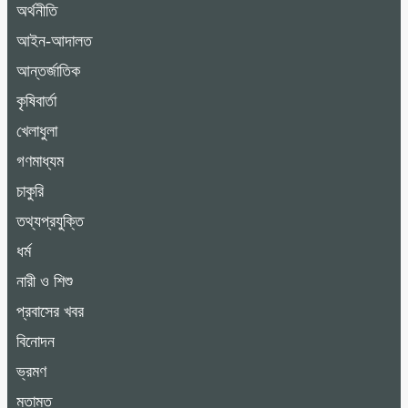
অর্থনীতি
আইন-আদালত
আন্তর্জাতিক
কৃষিবার্তা
খেলাধুলা
গণমাধ্যম
চাকুরি
তথ্যপ্রযুক্তি
ধর্ম
নারী ও শিশু
প্রবাসের খবর
বিনোদন
ভ্রমণ
মতামত