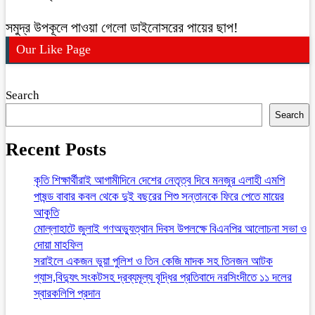
সমুদ্র উপকূলে পাওয়া গেলো ডাইনোসরের পায়ের ছাপ!
Our Like Page
Search
Search
Recent Posts
কৃতি শিক্ষার্থীরাই আগামীদিনে দেশের নেতৃত্ব দিবে মনজুর এলাহী এমপি
পাষন্ড বাবার কবল থেকে দুই বছরের শিশু সন্তানকে ফিরে পেতে মায়ের
আকুতি
মোল্লাহাটে জুলাই গণঅভ্যুত্থান দিবস উপলক্ষে বিএনপির আলোচনা সভা ও
দোয়া মাহফিল
সরাইলে একজন ভুয়া পুলিশ ও তিন কেজি মাদক সহ তিনজন আটক
গ্যাস,বিদ্যুৎ সংকটসহ দ্রব্যমূল্য বৃদ্ধির প্রতিবাদে নরসিংদীতে ১১ দলের
স্বারকলিপি প্রদান