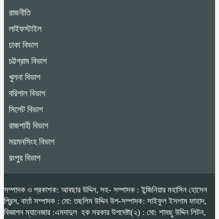
রাজনীতি
লাইফস্টাইল
ঢাকা বিভাগ
চট্টগ্রাম বিভাগ
খুলনা বিভাগ
বরিশাল বিভাগ
সিলেট বিভাগ
রাজশাহী বিভাগ
ময়মনসিংহ বিভাগ
রংপুর বিভাগ
সম্পাদক ও প্রকাশক: আবছার উদ্দিন, সহ- সম্পাদক : ইন্জিনিয়ার মহাসিন হোসেন
প্রিন্স, বার্তা সম্পাদক : মো: তছলিম উদ্দিন উপ-সম্পাদক: সাইফুল ইসলাম ফাহাদ,
বিজ্ঞাপন ম্যানেজার :এমদাদুল হক সরকার উপদেষ্টা(২) : মো: শামছু উদ্দিন লিটন,