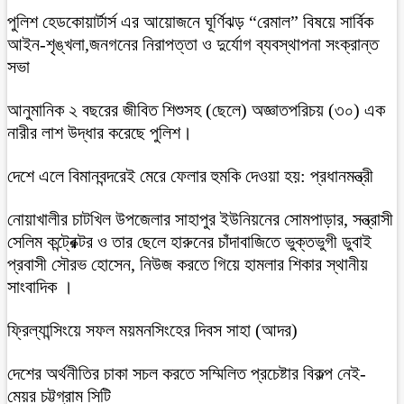
পুলিশ হেডকোয়ার্টার্স এর আয়োজনে ঘূর্ণিঝড় “রেমাল” বিষয়ে সার্বিক
আইন-শৃঙ্খলা,জনগনের নিরাপত্তা ও দুর্যোগ ব্যবস্থাপনা সংক্রান্ত
সভা
আনুমানিক ২ বছরের জীবিত শিশুসহ (ছেলে) অজ্ঞাতপরিচয় (৩০) এক
নারীর লাশ উদ্ধার করেছে পুলিশ।
দেশে এলে বিমানবন্দরেই মেরে ফেলার হুমকি দেওয়া হয়: প্রধানমন্ত্রী
নোয়াখালীর চাটখিল উপজেলার সাহাপুর ইউনিয়নের সোমপাড়ার, সন্ত্রাসী
সেলিম কন্ট্রেক্টর ও তার ছেলে হারুনের চাঁদাবাজিতে ভুক্তভুগী ডুবাই
প্রবাসী সৌরভ হোসেন, নিউজ করতে গিয়ে হামলার শিকার স্থানীয়
সাংবাদিক ।
ফ্রিল্যান্সিংয়ে সফল ময়মনসিংহের দিবস সাহা (আদর)
দেশের অর্থনীতির চাকা সচল করতে সম্মিলিত প্রচেষ্টার বিকল্প নেই-
মেয়র চট্টগ্রাম সিটি