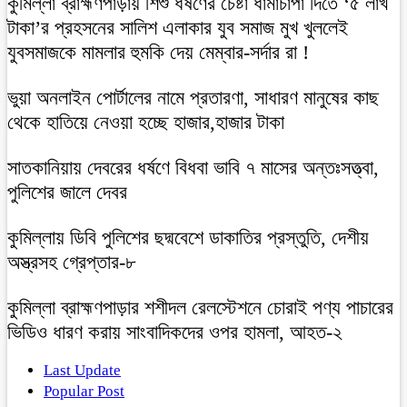
কুমিল্লা ব্রাহ্মণপাড়ায় শিশু ধর্ষণের চেষ্টা ধামাচাপা দিতে ‘৫ লাখ
টাকা’র প্রহসনের সালিশ এলাকার যুব সমাজ মুখ খুললেই
যুবসমাজকে মামলার হুমকি দেয় মেম্বার-সর্দার রা !
ভুয়া অনলাইন পোর্টালের নামে প্রতারণা, সাধারণ মানুষের কাছ
থেকে হাতিয়ে নেওয়া হচ্ছে হাজার,হাজার টাকা
সাতকানিয়ায় দেবরের ধর্ষণে বিধবা ভাবি ৭ মাসের অন্তঃসত্ত্বা,
পুলিশের জালে দেবর
কুমিল্লায় ডিবি পুলিশের ছদ্মবেশে ডাকাতির প্রস্তুতি, দেশীয়
অস্ত্রসহ গ্রেপ্তার-৮
কুমিল্লা ব্রাহ্মণপাড়ার শশীদল রেলস্টেশনে চোরাই পণ্য পাচারের
ভিডিও ধারণ করায় সাংবাদিকদের ওপর হামলা, আহত-২
Last Update
Popular Post