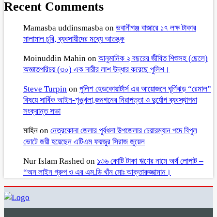
Recent Comments
Mamasba uddinsmasba
on
ভবানীগঞ্জ বাজারে ১৭ লক্ষ টাকার
মালামাল চুরি, ব্যবসায়ীদের মধ্যে আতঙ্ক
Moinuddin Mahin
on
আনুমানিক ২ বছরের জীবিত শিশুসহ (ছেলে)
অজ্ঞাতপরিচয় (৩০) এক নারীর লাশ উদ্ধার করেছে পুলিশ।
Steve Turpin
on
পুলিশ হেডকোয়ার্টার্স এর আয়োজনে ঘূর্ণিঝড় “রেমাল”
বিষয়ে সার্বিক আইন-শৃঙ্খলা,জনগনের নিরাপত্তা ও দুর্যোগ ব্যবস্থাপনা
সংক্রান্ত সভা
মাহিন
on
নেত্রকোনা জেলার পূর্বধলা উপজেলার চেয়ারম্যান পদে বিপুল
ভোটে জয়ী হয়েছেন এটিএম ফয়জুর সিরাজ জুয়েল
Nur Islam Rashed
on
১৩৬ কোটি টাকা ঋণের নামে অর্থ লোপাট –
“অন লাইন গ্রুপ ও এর এম.ডি খাঁন মোঃ আক্তারুজ্জামান।