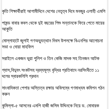
কৃতি শিক্ষার্থীরাই আগামীদিনে দেশের নেতৃত্ব দিবে মনজুর এলাহী এমপি
পাষন্ড বাবার কবল থেকে দুই বছরের শিশু সন্তানকে ফিরে পেতে মায়ের
আকুতি
মোল্লাহাটে জুলাই গণঅভ্যুত্থান দিবস উপলক্ষে বিএনপির আলোচনা
সভা ও দোয়া মাহফিল
সরাইলে একজন ভুয়া পুলিশ ও তিন কেজি মাদক সহ তিনজন আটক
গ্যাস,বিদ্যুৎ সংকটসহ দ্রব্যমূল্য বৃদ্ধির প্রতিবাদে নরসিংদীতে ১১
দলের স্বারকলিপি প্রদান
সাংবাদিকতা পেশার অস্তিত্ব রক্ষায় অবিলম্বে গণমাধ্যম কমিশন গঠন
করুন
কুমিল্লা-৫ আসনের এমপি হাজী জসিম উদ্দিনকে নিয়ে ড. মোবারক