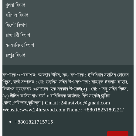
খুলনা বিভাগ
বরিশাল বিভাগ
সিলেট বিভাগ
রাজশাহী বিভাগ
ময়মনসিংহ বিভাগ
রংপুর বিভাগ
সম্পাদক ও প্রকাশক: আবছার উদ্দিন, সহ- সম্পাদক : ইন্জিনিয়ার মহাসিন হোসেন
প্রিন্স, বার্তা সম্পাদক : মো: তছলিম উদ্দিন উপ-সম্পাদক: সাইফুল ইসলাম ফাহাদ,
বিজ্ঞাপন ম্যানেজার :এমদাদুল হক সরকার উপদেষ্টা(২) : মো: শামছু উদ্দিন লিটন,
(৫) দীলিপ কান্তি নাথ বার্তা ও বানিজ্যিক কার্যালয়: নিউ মার্কেট(চান্দিনা
রোড),দেবিদ্বার,কুমিল্লা। Gmail :24hrstvbd@gmail.com
Website:www.24hrstvbd.com Phone : +8801825180221/
+8801821715715