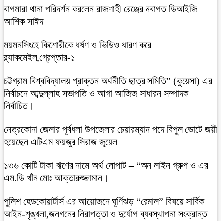
বাগমারা থানা পরিদর্শন করলেন রাজশাহী রেঞ্জের নবাগত ডিআইজি
আশিক সাঈদ
ময়মনসিংহে কিশোরীকে ধর্ষণ ও ভিডিও ধারণ করে
ব্ল্যাকমেইল,গ্রেপ্তার-১
চট্টগ্রাম বিশ্ববিদ্যালয় প্রাক্তন অর্থনীতি ছাত্র সমিতি” (কুয়েসা) এর
নির্বাচনে আব্দুল্লাহ সভাপতি ও আগা আজিজ সাধারন সম্পাদক
নির্বাচিত।
নেত্রকোনা জেলার পূর্বধলা উপজেলার চেয়ারম্যান পদে বিপুল ভোটে জয়ী
হয়েছেন এটিএম ফয়জুর সিরাজ জুয়েল
১৩৬ কোটি টাকা ঋণের নামে অর্থ লোপাট – “অন লাইন গ্রুপ ও এর
এম.ডি খাঁন মোঃ আক্তারুজ্জামান।
পুলিশ হেডকোয়ার্টার্স এর আয়োজনে ঘূর্ণিঝড় “রেমাল” বিষয়ে সার্বিক
আইন-শৃঙ্খলা,জনগনের নিরাপত্তা ও দুর্যোগ ব্যবস্থাপনা সংক্রান্ত