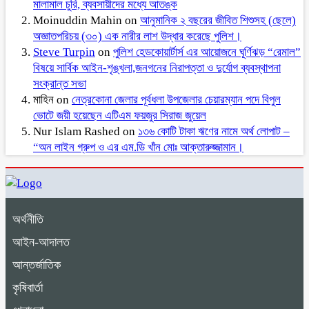
মালামাল চুরি, ব্যবসায়ীদের মধ্যে আতঙ্ক
Moinuddin Mahin
on
আনুমানিক ২ বছরের জীবিত শিশুসহ (ছেলে)
অজ্ঞাতপরিচয় (৩০) এক নারীর লাশ উদ্ধার করেছে পুলিশ।
Steve Turpin
on
পুলিশ হেডকোয়ার্টার্স এর আয়োজনে ঘূর্ণিঝড় “রেমাল”
বিষয়ে সার্বিক আইন-শৃঙ্খলা,জনগনের নিরাপত্তা ও দুর্যোগ ব্যবস্থাপনা
সংক্রান্ত সভা
মাহিন
on
নেত্রকোনা জেলার পূর্বধলা উপজেলার চেয়ারম্যান পদে বিপুল
ভোটে জয়ী হয়েছেন এটিএম ফয়জুর সিরাজ জুয়েল
Nur Islam Rashed
on
১৩৬ কোটি টাকা ঋণের নামে অর্থ লোপাট –
“অন লাইন গ্রুপ ও এর এম.ডি খাঁন মোঃ আক্তারুজ্জামান।
অর্থনীতি
আইন-আদালত
আন্তর্জাতিক
কৃষিবার্তা