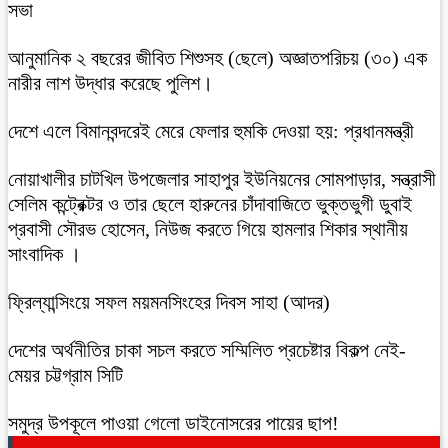
সভা
আনুমানিক ২ বছরের জীবিত শিশুসহ (ছেলে) অজ্ঞাতপরিচয় (৩০) এক
নারীর লাশ উদ্ধার করেছে পুলিশ।
দেশে এলে বিমানবন্দরেই মেরে ফেলার হুমকি দেওয়া হয়: প্রধানমন্ত্রী
নোয়াখালীর চাটখিল উপজেলার সাহাপুর ইউনিয়নের সোমপাড়ার, সন্ত্রাসী
সেলিম কন্ট্রেক্টর ও তার ছেলে হারুনের চাঁদাবাজিতে ভুক্তভুগী ডুবাই
প্রবাসী সৌরভ হোসেন, নিউজ করতে গিয়ে হামলার শিকার স্থানীয়
সাংবাদিক ।
ফ্রিল্যান্সিংয়ে সফল ময়মনসিংহের দিবস সাহা (আদর)
দেশের অর্থনীতির চাকা সচল করতে সম্মিলিত প্রচেষ্টার বিকল্প নেই-
মেয়র চট্টগ্রাম সিটি
সমুদ্র উপকূলে পাওয়া গেলো ডাইনোসরের পায়ের ছাপ!