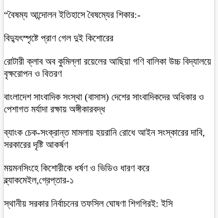
“বৈষম্য আন্দোলন ইতিহাসে বৈষম্যের শিকার:-
বিদ্যুৎস্পৃষ্টে প্রাণ গেল দুই কিশোরের
রোটারী ক্লাব অব কুমিল্লা রয়েলের আছিয়া গণি বালিকা উচ্চ বিদ্যালয়ে
বৃক্ষরোপন ও বিতরণ
বাংলাদেশ সাংবাদিক সংস্থা (বাসাস) দেশের সাংবাদিকদের অধিকার ও
পেশাগত মর্যাদা রক্ষায় অঙ্গীকারবদ্ধ
ব্যাংক চেক-সংক্রান্ত মামলায় হয়রানি রোধে আইন সংস্কারের দাবি,
সরকারের দৃষ্টি আকর্ষণ
ময়মনসিংহে কিশোরীকে ধর্ষণ ও ভিডিও ধারণ করে
ব্ল্যাকমেইল,গ্রেপ্তার-১
স্থানীয় সরকার নির্বাচনের তফসিল ঘোষণা শিগগিরই: ইসি