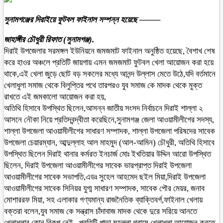
সুনামগঞ্জের দিরাইয়ে ফুটবল ফাইনাল সম্পন্ন হয়েছে ——–
জাহাঙ্গীর চৌধুরী রিফাত (সুনামগঞ্জ).
দিরাই উপজেলার সরমঙ্গল ইউনিয়নে জমজমাট ফাইনাল অনুষ্ঠিত হয়েছে, বৈশাখ শেষ
করে হাওর অঞ্চলে প্রতিটি জায়গায় এমন জমজমাট ফুটবল খেলা আয়োজন করা হয়ে
থাকে,এই খেলা জুড়ে ছোট বড় সকলের মধ্যে আনন্দ উল্লাস মেতে উঠে,যদি বর্তমানে
খেলাধুলা সমাজ থেকে বিলুপ্তির পথে তারপরও যুব সমাজ কে মাদক থেকে মুক্ত
রাখতে এই জমকালো আয়োজন করা হয়,
অতিথি হিসাবে উপস্থিত ছিলেন,আসন্ন জাতীয় সংসদ নির্বাচনে দিরাই শাল্লা ২
আসনে নৌকা নিয়ে প্রতিদ্বন্দ্বীতা করেছিনে,সুনামগঞ্জ জেলা আওয়ামীলীগের সদস্য,
শাল্লা উপজেলা আওয়ামীলীগের সাধারণ সম্পাদক, শাল্লা উপজেলা পরিষদের সাবেক
উপজেলা চেয়ারম্যান, আব্দুল্লাহ আল মাহমুদ (আল-আমিন) চৌধুরী, অতিথি হিসাবে
উপস্থিত ছিলেন দিরাই থানার কর্মরত ইনচার্জ মোঃ ইখতিয়ার উদ্দিন আরো উপস্থিত
ছিলেন, দিরাই উপজেলা আওয়ামীলীগের সাবেক ভারপ্রাপ্ত দিরাই উপজেলা
আওয়ামীলীগের সাবেক সভাপতি,এডঃ সুহেল আহমেদ ছইল মিয়া,দিরাই উপজেলা
আওয়ামীলীগের সাবেক সিনিয়র যুগ্ম সাধারণ সম্পাদক, সাবেক পৌর মেয়র, জনাব
মোশাররফ মিয়া, সহ এলাকার গণ্যমান্য রাজনৈতিক ব্যাক্তিবর্গ,ফাইনাল খেলায়
বক্তরা বলেন,যুব সমাজ কে সন্ত্রাস চাঁদাবাজ মাদক থেকে দুরে সরিয়ে আনতে
খেলাধুলার কোন বিকল্প নেই,, প্রতিটি পাড়া মহল্লা গ্রামে খেলাধুলা আয়োজন করতে