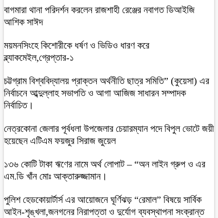
বাগমারা থানা পরিদর্শন করলেন রাজশাহী রেঞ্জের নবাগত ডিআইজি
আশিক সাঈদ
ময়মনসিংহে কিশোরীকে ধর্ষণ ও ভিডিও ধারণ করে
ব্ল্যাকমেইল,গ্রেপ্তার-১
চট্টগ্রাম বিশ্ববিদ্যালয় প্রাক্তন অর্থনীতি ছাত্র সমিতি” (কুয়েসা) এর
নির্বাচনে আব্দুল্লাহ সভাপতি ও আগা আজিজ সাধারন সম্পাদক
নির্বাচিত।
নেত্রকোনা জেলার পূর্বধলা উপজেলার চেয়ারম্যান পদে বিপুল ভোটে জয়ী
হয়েছেন এটিএম ফয়জুর সিরাজ জুয়েল
১৩৬ কোটি টাকা ঋণের নামে অর্থ লোপাট – “অন লাইন গ্রুপ ও এর
এম.ডি খাঁন মোঃ আক্তারুজ্জামান।
পুলিশ হেডকোয়ার্টার্স এর আয়োজনে ঘূর্ণিঝড় “রেমাল” বিষয়ে সার্বিক
আইন-শৃঙ্খলা,জনগনের নিরাপত্তা ও দুর্যোগ ব্যবস্থাপনা সংক্রান্ত