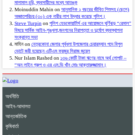
মালামাল চুরি, ব্যবসায়ীদের মধ্যে আতঙ্ক
Moinuddin Mahin
on
আনুমানিক ২ বছরের জীবিত শিশুসহ (ছেলে)
অজ্ঞাতপরিচয় (৩০) এক নারীর লাশ উদ্ধার করেছে পুলিশ।
Steve Turpin
on
পুলিশ হেডকোয়ার্টার্স এর আয়োজনে ঘূর্ণিঝড় “রেমাল”
বিষয়ে সার্বিক আইন-শৃঙ্খলা,জনগনের নিরাপত্তা ও দুর্যোগ ব্যবস্থাপনা
সংক্রান্ত সভা
মাহিন
on
নেত্রকোনা জেলার পূর্বধলা উপজেলার চেয়ারম্যান পদে বিপুল
ভোটে জয়ী হয়েছেন এটিএম ফয়জুর সিরাজ জুয়েল
Nur Islam Rashed
on
১৩৬ কোটি টাকা ঋণের নামে অর্থ লোপাট –
“অন লাইন গ্রুপ ও এর এম.ডি খাঁন মোঃ আক্তারুজ্জামান।
অর্থনীতি
আইন-আদালত
আন্তর্জাতিক
কৃষিবার্তা