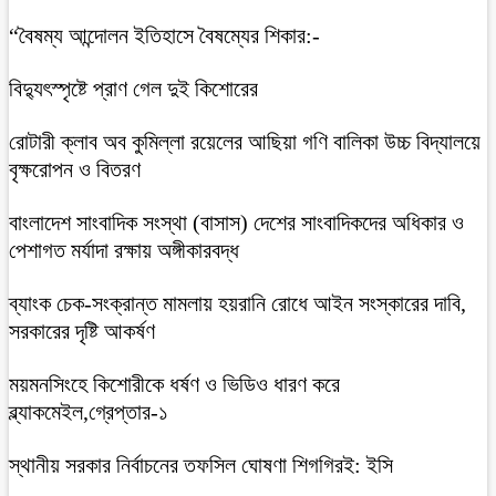
“বৈষম্য আন্দোলন ইতিহাসে বৈষম্যের শিকার:-
বিদ্যুৎস্পৃষ্টে প্রাণ গেল দুই কিশোরের
রোটারী ক্লাব অব কুমিল্লা রয়েলের আছিয়া গণি বালিকা উচ্চ বিদ্যালয়ে
বৃক্ষরোপন ও বিতরণ
বাংলাদেশ সাংবাদিক সংস্থা (বাসাস) দেশের সাংবাদিকদের অধিকার ও
পেশাগত মর্যাদা রক্ষায় অঙ্গীকারবদ্ধ
ব্যাংক চেক-সংক্রান্ত মামলায় হয়রানি রোধে আইন সংস্কারের দাবি,
সরকারের দৃষ্টি আকর্ষণ
ময়মনসিংহে কিশোরীকে ধর্ষণ ও ভিডিও ধারণ করে
ব্ল্যাকমেইল,গ্রেপ্তার-১
স্থানীয় সরকার নির্বাচনের তফসিল ঘোষণা শিগগিরই: ইসি