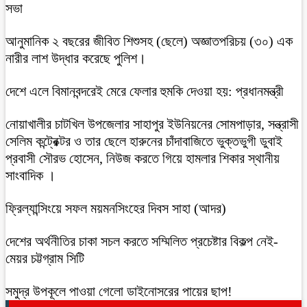
সভা
আনুমানিক ২ বছরের জীবিত শিশুসহ (ছেলে) অজ্ঞাতপরিচয় (৩০) এক
নারীর লাশ উদ্ধার করেছে পুলিশ।
দেশে এলে বিমানবন্দরেই মেরে ফেলার হুমকি দেওয়া হয়: প্রধানমন্ত্রী
নোয়াখালীর চাটখিল উপজেলার সাহাপুর ইউনিয়নের সোমপাড়ার, সন্ত্রাসী
সেলিম কন্ট্রেক্টর ও তার ছেলে হারুনের চাঁদাবাজিতে ভুক্তভুগী ডুবাই
প্রবাসী সৌরভ হোসেন, নিউজ করতে গিয়ে হামলার শিকার স্থানীয়
সাংবাদিক ।
ফ্রিল্যান্সিংয়ে সফল ময়মনসিংহের দিবস সাহা (আদর)
দেশের অর্থনীতির চাকা সচল করতে সম্মিলিত প্রচেষ্টার বিকল্প নেই-
মেয়র চট্টগ্রাম সিটি
সমুদ্র উপকূলে পাওয়া গেলো ডাইনোসরের পায়ের ছাপ!