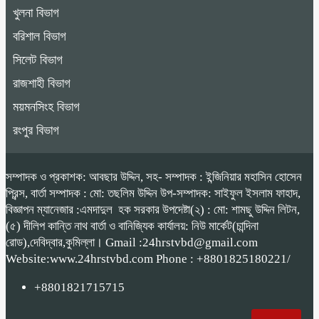
খুলনা বিভাগ
বরিশাল বিভাগ
সিলেট বিভাগ
রাজশাহী বিভাগ
ময়মনসিংহ বিভাগ
রংপুর বিভাগ
সম্পাদক ও প্রকাশক: আবছার উদ্দিন, সহ- সম্পাদক : ইন্জিনিয়ার মহাসিন হোসেন
প্রিন্স, বার্তা সম্পাদক : মো: তছলিম উদ্দিন উপ-সম্পাদক: সাইফুল ইসলাম ফাহাদ,
বিজ্ঞাপন ম্যানেজার :এমদাদুল হক সরকার উপদেষ্টা(২) : মো: শামছু উদ্দিন লিটন,
(৫) দীলিপ কান্তি নাথ বার্তা ও বানিজ্যিক কার্যালয়: নিউ মার্কেট(চান্দিনা
রোড),দেবিদ্বার,কুমিল্লা। Gmail :24hrstvbd@gmail.com
Website:www.24hrstvbd.com Phone : +8801825180221/
+8801821715715