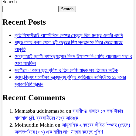
Search
Search
Recent Posts
কৃতি শিক্ষার্থীরাই আগামীদিনে দেশের নেতৃত্ব দিবে মনজুর এলাহী এমপি
পাষন্ড বাবার কবল থেকে দুই বছরের শিশু সন্তানকে ফিরে পেতে মায়ের
আকুতি
মোল্লাহাটে জুলাই গণঅভ্যুত্থান দিবস উপলক্ষে বিএনপির আলোচনা সভা ও
দোয়া মাহফিল
সরাইলে একজন ভুয়া পুলিশ ও তিন কেজি মাদক সহ তিনজন আটক
গ্যাস,বিদ্যুৎ সংকটসহ দ্রব্যমূল্য বৃদ্ধির প্রতিবাদে নরসিংদীতে ১১ দলের
স্বারকলিপি প্রদান
Recent Comments
Mamasba uddinsmasba
on
ভবানীগঞ্জ বাজারে ১৭ লক্ষ টাকার
মালামাল চুরি, ব্যবসায়ীদের মধ্যে আতঙ্ক
Moinuddin Mahin
on
আনুমানিক ২ বছরের জীবিত শিশুসহ (ছেলে)
অজ্ঞাতপরিচয় (৩০) এক নারীর লাশ উদ্ধার করেছে পুলিশ।