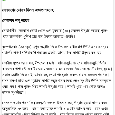
সেনবাগের ডোবায় মিলল অজ্ঞাত মরদেহ
মোহাম্মদ আবু নাছের
নোয়াখালীর সেনবাগে ডোবা থেকে এক যুবকরে (২৫) মরদেহ উদ্ধার করেছে পুলিশ।
তবে তাৎক্ষণিক পুলিশ তার নাম ঠিকানা জানাতে পারেনি।
বৃহস্পতিবার (২০ জুন) দুপুর দেড়টার দিকে উপজেলার বীজবাগ ইউনিয়নের ৯নম্বর
ওয়ার্ডের দক্ষিণ বালিয়াকান্দি গ্রামের একটি ডোবা থেকে লাশটি উদ্ধার করা হয়।
স্থানীয় সূত্রে জানা যায়, উপজেলার দক্ষিণ বালিয়াকান্দি গ্রামের বালিয়াকান্দি ডিগ্রি
কলেজের পার্শ্ববর্তী একটি ডোবা মৎস্য চাষ করার জন্য লিজ নেয় স্থানীয় কিছু যুবক।
সকাল ১০টার দিকে ওই ডোবার কচুরিপানা পরিষ্কার করতে যায় কয়েকজন শ্রমিক।
তখন বাদশা নামে এক শ্রমিক লাশটি কচুরিপানার নিচে দেখে স্থানীয় ইউপি সদস্যকে
খবর দেন। পরে পুলিশ গিয়ে লাশটি উদ্ধার করে। লাশটি পুরো পচে গেছে বলেও
জানান স্থানীয়রা।
সেনবাগ থানার পরিদর্শক (তদন্ত) হেলাল উদ্দিন বলেন, উদ্ধার হওয়া লাশের বয়স
আনুমানিক ২৫ বছর। ধারণা করা হচ্ছে লাশটি ২-৩ মাস আগের হবে। তবে এখন
পর্যন্ত লাশটির পরিচয় নিশ্চিত হওয়া যায়নি। তবে নিহত যুবকের পরিচয় জানার চেষ্টা