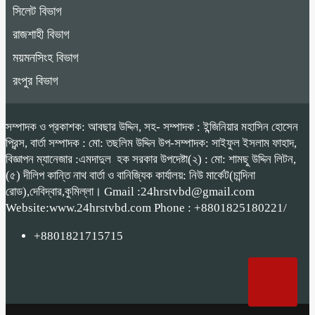
সিলেট বিভাগ
রাজশাহী বিভাগ
ময়মনসিংহ বিভাগ
রংপুর বিভাগ
সম্পাদক ও প্রকাশক: আবছার উদ্দিন, সহ- সম্পাদক : ইন্জিনিয়ার মহাসিন হোসেন
প্রিন্স, বার্তা সম্পাদক : মো: তছলিম উদ্দিন উপ-সম্পাদক: সাইফুল ইসলাম ফাহাদ,
বিজ্ঞাপন ম্যানেজার :এমদাদুল হক সরকার উপদেষ্টা(২) : মো: শামছু উদ্দিন লিটন,
(৫) দীলিপ কান্তি নাথ বার্তা ও বানিজ্যিক কার্যালয়: নিউ মার্কেট(চান্দিনা
রোড),দেবিদ্বার,কুমিল্লা। Gmail :24hrstvbd@gmail.com
Website:www.24hrstvbd.com Phone : +8801825180221/
+8801821715715