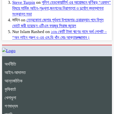
Steve Turpin
on
পুলিশ হেডকোয়ার্টার্স এর আয়োজনে ঘূর্ণিঝড় “রেমাল”
বিষয়ে সার্বিক আইন-শৃঙ্খলা,জনগনের নিরাপত্তা ও দুর্যোগ ব্যবস্থাপনা
সংক্রান্ত সভা
মাহিন
on
নেত্রকোনা জেলার পূর্বধলা উপজেলার চেয়ারম্যান পদে বিপুল
ভোটে জয়ী হয়েছেন এটিএম ফয়জুর সিরাজ জুয়েল
Nur Islam Rashed
on
১৩৬ কোটি টাকা ঋণের নামে অর্থ লোপাট –
“অন লাইন গ্রুপ ও এর এম.ডি খাঁন মোঃ আক্তারুজ্জামান।
অর্থনীতি
আইন-আদালত
আন্তর্জাতিক
কৃষিবার্তা
খেলাধুলা
গণমাধ্যম