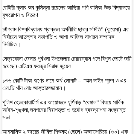
রোটারী ক্লাব অব কুমিল্লা রয়েলের আছিয়া গণি বালিকা উচ্চ বিদ্যালয়ে
বৃক্ষরোপন ও বিতরণ
চট্টগ্রাম বিশ্ববিদ্যালয় প্রাক্তন অর্থনীতি ছাত্র সমিতি” (কুয়েসা) এর
নির্বাচনে আব্দুল্লাহ সভাপতি ও আগা আজিজ সাধারন সম্পাদক
নির্বাচিত।
নেত্রকোনা জেলার পূর্বধলা উপজেলার চেয়ারম্যান পদে বিপুল ভোটে জয়ী
হয়েছেন এটিএম ফয়জুর সিরাজ জুয়েল
১৩৬ কোটি টাকা ঋণের নামে অর্থ লোপাট – “অন লাইন গ্রুপ ও এর
এম.ডি খাঁন মোঃ আক্তারুজ্জামান।
পুলিশ হেডকোয়ার্টার্স এর আয়োজনে ঘূর্ণিঝড় “রেমাল” বিষয়ে সার্বিক
আইন-শৃঙ্খলা,জনগনের নিরাপত্তা ও দুর্যোগ ব্যবস্থাপনা সংক্রান্ত
সভা
আনুমানিক ২ বছরের জীবিত শিশুসহ (ছেলে) অজ্ঞাতপরিচয় (৩০) এক