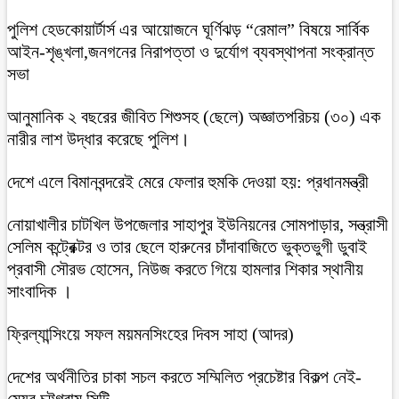
পুলিশ হেডকোয়ার্টার্স এর আয়োজনে ঘূর্ণিঝড় “রেমাল” বিষয়ে সার্বিক
আইন-শৃঙ্খলা,জনগনের নিরাপত্তা ও দুর্যোগ ব্যবস্থাপনা সংক্রান্ত
সভা
আনুমানিক ২ বছরের জীবিত শিশুসহ (ছেলে) অজ্ঞাতপরিচয় (৩০) এক
নারীর লাশ উদ্ধার করেছে পুলিশ।
দেশে এলে বিমানবন্দরেই মেরে ফেলার হুমকি দেওয়া হয়: প্রধানমন্ত্রী
নোয়াখালীর চাটখিল উপজেলার সাহাপুর ইউনিয়নের সোমপাড়ার, সন্ত্রাসী
সেলিম কন্ট্রেক্টর ও তার ছেলে হারুনের চাঁদাবাজিতে ভুক্তভুগী ডুবাই
প্রবাসী সৌরভ হোসেন, নিউজ করতে গিয়ে হামলার শিকার স্থানীয়
সাংবাদিক ।
ফ্রিল্যান্সিংয়ে সফল ময়মনসিংহের দিবস সাহা (আদর)
দেশের অর্থনীতির চাকা সচল করতে সম্মিলিত প্রচেষ্টার বিকল্প নেই-
মেয়র চট্টগ্রাম সিটি