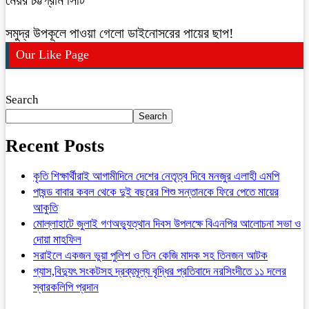
সমুদ্র উপকূলে পাওয়া গেলো ডাইনোসরের পায়ের ছাপ!
Our Like Page
Search
Search
Recent Posts
কৃতি শিক্ষার্থীরাই আগামীদিনে দেশের নেতৃত্ব দিবে মনজুর এলাহী এমপি
পাষন্ড বাবার কবল থেকে দুই বছরের শিশু সন্তানকে ফিরে পেতে মায়ের
আকুতি
মোল্লাহাটে জুলাই গণঅভ্যুত্থান দিবস উপলক্ষে বিএনপির আলোচনা সভা ও
দোয়া মাহফিল
সরাইলে একজন ভুয়া পুলিশ ও তিন কেজি মাদক সহ তিনজন আটক
গ্যাস,বিদ্যুৎ সংকটসহ দ্রব্যমূল্য বৃদ্ধির প্রতিবাদে নরসিংদীতে ১১ দলের
স্বারকলিপি প্রদান