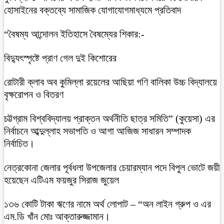
হোসাইনের বক্তব্যে সামাজিক যোগাযোগমাধ্যমে প্রতিবাদ
“বৈষম্য আন্দোলন ইতিহাসে বৈষম্যের শিকার:-
বিদ্যুৎস্পৃষ্টে প্রাণ গেল দুই কিশোরের
রোটারী ক্লাব অব কুমিল্লা রয়েলের আছিয়া গণি বালিকা উচ্চ বিদ্যালয়ে
বৃক্ষরোপন ও বিতরণ
চট্টগ্রাম বিশ্ববিদ্যালয় প্রাক্তন অর্থনীতি ছাত্র সমিতি” (কুয়েসা) এর
নির্বাচনে আব্দুল্লাহ সভাপতি ও আগা আজিজ সাধারন সম্পাদক
নির্বাচিত।
নেত্রকোনা জেলার পূর্বধলা উপজেলার চেয়ারম্যান পদে বিপুল ভোটে জয়ী
হয়েছেন এটিএম ফয়জুর সিরাজ জুয়েল
১৩৬ কোটি টাকা ঋণের নামে অর্থ লোপাট – “অন লাইন গ্রুপ ও এর
এম.ডি খাঁন মোঃ আক্তারুজ্জামান।