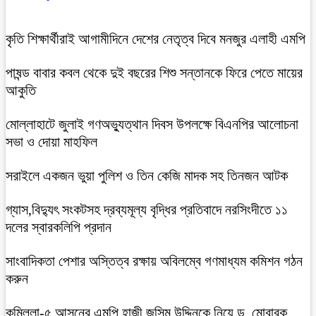
কৃতি শিক্ষার্থীরাই আগামীদিনে দেশের নেতৃত্ব দিবে মনজুর এলাহী এমপি
পাষন্ড বাবার কবল থেকে দুই বছরের শিশু সন্তানকে ফিরে পেতে মায়ের
আকুতি
মোল্লাহাটে জুলাই গণঅভ্যুত্থান দিবস উপলক্ষে বিএনপির আলোচনা
সভা ও দোয়া মাহফিল
সরাইলে একজন ভুয়া পুলিশ ও তিন কেজি মাদক সহ তিনজন আটক
গ্যাস,বিদ্যুৎ সংকটসহ দ্রব্যমূল্য বৃদ্ধির প্রতিবাদে নরসিংদীতে ১১
দলের স্বারকলিপি প্রদান
সাংবাদিকতা পেশার অস্তিত্ব রক্ষায় অবিলম্বে গণমাধ্যম কমিশন গঠন
করুন
কুমিল্লা-৫ আসনের এমপি হাজী জসিম উদ্দিনকে নিয়ে ড. মোবারক