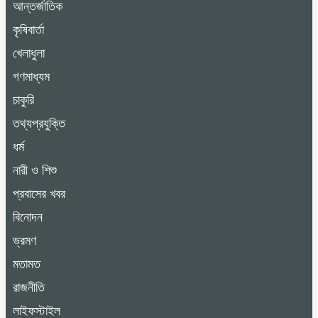
আন্তর্জাতিক
কৃষিবার্তা
খেলাধুলা
গণমাধ্যম
চাকুরি
তথ্যপ্রযুক্তি
ধর্ম
নারী ও শিশু
প্রবাসের খবর
বিনোদন
ভ্রমণ
মতামত
রাজনীতি
লাইফস্টাইল