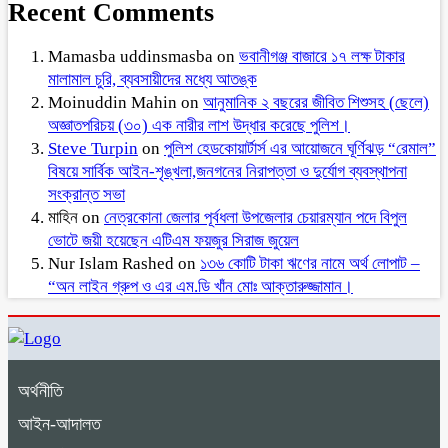
Recent Comments
Mamasba uddinsmasba
on
ভবানীগঞ্জ বাজারে ১৭ লক্ষ টাকার
মালামাল চুরি, ব্যবসায়ীদের মধ্যে আতঙ্ক
Moinuddin Mahin
on
আনুমানিক ২ বছরের জীবিত শিশুসহ (ছেলে)
অজ্ঞাতপরিচয় (৩০) এক নারীর লাশ উদ্ধার করেছে পুলিশ।
Steve Turpin
on
পুলিশ হেডকোয়ার্টার্স এর আয়োজনে ঘূর্ণিঝড় “রেমাল”
বিষয়ে সার্বিক আইন-শৃঙ্খলা,জনগনের নিরাপত্তা ও দুর্যোগ ব্যবস্থাপনা
সংক্রান্ত সভা
মাহিন
on
নেত্রকোনা জেলার পূর্বধলা উপজেলার চেয়ারম্যান পদে বিপুল
ভোটে জয়ী হয়েছেন এটিএম ফয়জুর সিরাজ জুয়েল
Nur Islam Rashed
on
১৩৬ কোটি টাকা ঋণের নামে অর্থ লোপাট –
“অন লাইন গ্রুপ ও এর এম.ডি খাঁন মোঃ আক্তারুজ্জামান।
অর্থনীতি
আইন-আদালত