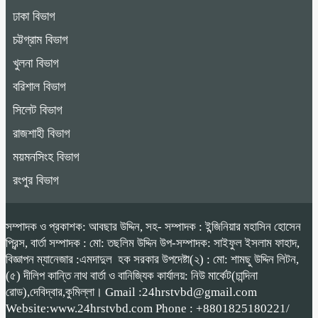
ঢাকা বিভাগ
চট্টগ্রাম বিভাগ
খুলনা বিভাগ
বরিশাল বিভাগ
সিলেট বিভাগ
রাজশাহী বিভাগ
ময়মনসিংহ বিভাগ
রংপুর বিভাগ
সম্পাদক ও প্রকাশক: আবছার উদ্দিন, সহ- সম্পাদক : ইন্জিনিয়ার মহাসিন হোসেন
প্রিন্স, বার্তা সম্পাদক : মো: তছলিম উদ্দিন উপ-সম্পাদক: সাইফুল ইসলাম ফাহাদ,
বিজ্ঞাপন ম্যানেজার :এমদাদুল হক সরকার উপদেষ্টা(২) : মো: শামছু উদ্দিন লিটন,
(৫) দীলিপ কান্তি নাথ বার্তা ও বানিজ্যিক কার্যালয়: নিউ মার্কেট(চান্দিনা
রোড),দেবিদ্বার,কুমিল্লা। Gmail :24hrstvbd@gmail.com
Website:www.24hrstvbd.com Phone : +8801825180221/