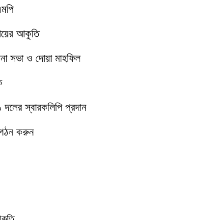
এমপি
মায়ের আকুতি
চনা সভা ও দোয়া মাহফিল
ক
১১ দলের স্বারকলিপি প্রদান
 গঠন করুন
আকুতি