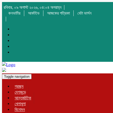
রবিবার, ০৯ অগাস্ট ২০২৬, ০৪:০৪ অপরাহ্ন
কনভার্টার
আর্কাইভ
আজকের পত্রিকা
বেটা ভার্সন
Toggle navigation
প্রচ্ছদ
দেশজুড়ে
আন্তর্জাতিক
খেলাধুলা
বিনোদন