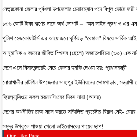
নেত্রকোনা জেলার পূর্বধলা উপজেলার চেয়ারম্যান পদে বিপুল ভোটে জয়ী
১৩৬ কোটি টাকা ঋণের নামে অর্থ লোপাট – “অন লাইন গ্রুপ ও এর এম.
পুলিশ হেডকোয়ার্টার্স এর আয়োজনে ঘূর্ণিঝড় “রেমাল” বিষয়ে সার্বিক আ
আনুমানিক ২ বছরের জীবিত শিশুসহ (ছেলে) অজ্ঞাতপরিচয় (৩০) এক নার
দেশে এলে বিমানবন্দরেই মেরে ফেলার হুমকি দেওয়া হয়: প্রধানমন্ত্রী
নোয়াখালীর চাটখিল উপজেলার সাহাপুর ইউনিয়নের সোমপাড়ার, সন্ত্রাসী সে
ফ্রিল্যান্সিংয়ে সফল ময়মনসিংহের দিবস সাহা (আদর)
দেশের অর্থনীতির চাকা সচল করতে সম্মিলিত প্রচেষ্টার বিকল্প নেই- মেয়র চ
সমুদ্র উপকূলে পাওয়া গেলো ডাইনোসরের পায়ের ছাপ!
Our Like Page