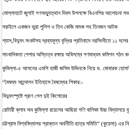
মোল্লাহাটে জুলাই গণঅভ্যুত্থান দিবস উপলক্ষে বিএনপির আলোচনা সভ
সরাইলে একজন ভুয়া পুলিশ ও তিন কেজি মাদক সহ তিনজন আটক
গ্যাস,বিদ্যুৎ সংকটসহ দ্রব্যমূল্য বৃদ্ধির প্রতিবাদে নরসিংদীতে ১১ দলের
সাংবাদিকতা পেশার অস্তিত্ব রক্ষায় অবিলম্বে গণমাধ্যম কমিশন গঠন ক
কুমিল্লা-৫ আসনের এমপি হাজী জসিম উদ্দিনকে নিয়ে ড. মোবারক হোসা
“বৈষম্য আন্দোলন ইতিহাসে বৈষম্যের শিকার:-
বিদ্যুৎস্পৃষ্টে প্রাণ গেল দুই কিশোরের
রোটারী ক্লাব অব কুমিল্লা রয়েলের আছিয়া গণি বালিকা উচ্চ বিদ্যালয়ে 
চট্টগ্রাম বিশ্ববিদ্যালয় প্রাক্তন অর্থনীতি ছাত্র সমিতি” (কুয়েসা) এর