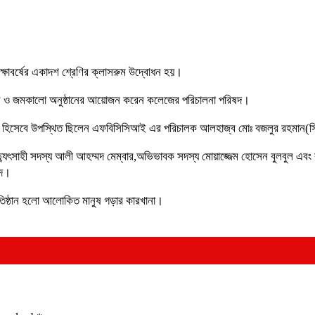
ক্ষাবর্ষের একাদশ শ্রেণির ক্লাসরুম উদ্বোধন হয়।
উদ্বোধন ও জমকালো অনুষ্ঠানের আয়োজন করেন কলেজের পরিচালনা পরিষদ।
তিথি হিসেবে উপস্থিত ছিলেন এফবিসিসিআই এর পরিচালক আলহাজ্ব মোঃ বজলুর রহমান(স
দ্যুৎসাহী সদস্য আলী আহম্মদ মেম্বার,অভিভাবক সদস্য মোয়াজ্জেম হোসেন বুলবুল এবং
্দ।
প্রতিষ্ঠান হলো আলোকিত মানুষ গড়ার কারখানা।