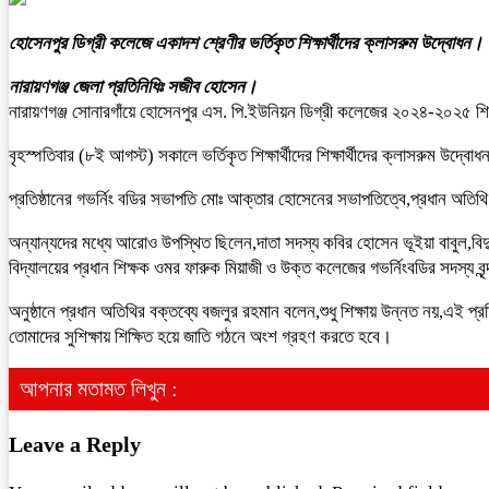
হোসেনপুর ডিগ্রী কলেজে একাদশ শ্রেণীর ভর্তিকৃত শিক্ষার্থীদের ক্লাসরুম উদ্বোধন।
নারায়ণগঞ্জ জেলা প্রতিনিধিঃ সজীব হোসেন।
নারায়ণগঞ্জ সোনারগাঁয়ে হোসেনপুর এস. পি.ইউনিয়ন ডিগ্রী কলেজের ২০২৪-২০২৫ শি
বৃহস্পতিবার (৮ই আগস্ট) সকালে ভর্তিকৃত শিক্ষার্থীদের শিক্ষার্থীদের ক্লাসরুম 
প্রতিষ্ঠানের গভর্নিং বডির সভাপতি মোঃ আক্তার হোসেনের সভাপতিত্বে,প্রধান অ
অন্যান্যদের মধ্যে আরোও উপস্থিত ছিলেন,দাতা সদস্য কবির হোসেন ভূইয়া বাবুল,বি
বিদ্যালয়ের প্রধান শিক্ষক ওমর ফারুক মিয়াজী ও উক্ত কলেজের গভর্নিংবডির সদস্য বৃন
অনুষ্ঠানে প্রধান অতিথির বক্তব্যে বজলুর রহমান বলেন,শুধু শিক্ষায় উন্নত নয়,এই 
তোমাদের সুশিক্ষায় শিক্ষিত হয়ে জাতি গঠনে অংশ গ্রহণ করতে হবে।
আপনার মতামত লিখুন :
Leave a Reply