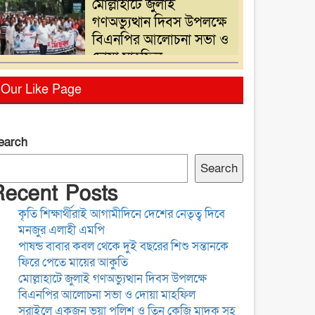
মোল্লাহাটে জুলাই
গণঅভ্যুত্থান দিবস উপলক্ষে
বিএনপির আলোচনা সভা ও
দোয়া মাহফিল
সরাইলে একজন ভুয়া পুলিশ
Our Like Page
ও তিন কেজি মাদক সহ
তিনজন আটক
earch
গ্যাস,বিদ্যুৎ সংকটসহ
Search
দ্রব্যমূল্য বৃদ্ধির প্রতিবাদে
Recent Posts
নরসিংদীতে ১১ দলের
কৃতি শিক্ষার্থীরাই আগামীদিনে দেশের নেতৃত্ব দিবে
স্বারকলিপি প্রদান
মনজুর এলাহী এমপি
সাংবাদিকতা পেশার অস্তিত্ব
পাষন্ড বাবার কবল থেকে দুই বছরের শিশু সন্তানকে
রক্ষায় অবিলম্বে গণমাধ্যম
ফিরে পেতে মায়ের আকুতি
কমিশন গঠন করুন
মোল্লাহাটে জুলাই গণঅভ্যুত্থান দিবস উপলক্ষে
বিএনপির আলোচনা সভা ও দোয়া মাহফিল
সরাইলে একজন ভুয়া পুলিশ ও তিন কেজি মাদক সহ