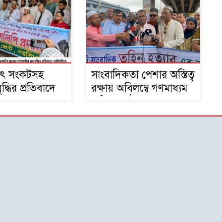
আলোচনা সভা ও দোয়া
মাহফিল
্যুৎ সংকটসহ
সাংবাদিকতা পেশার অস্তিত্ব
 বৃদ্ধির প্রতিবাদে
রক্ষায় অবিলম্বে গণমাধ্যম
তে ১১ দলের
কমিশন গঠন করুন
ি প্রদান