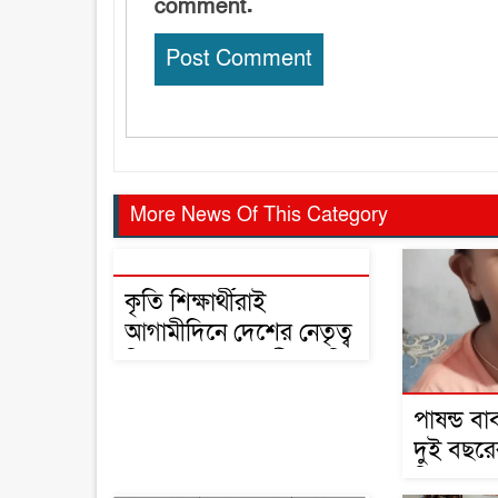
comment.
More News Of This Category
কৃতি শিক্ষার্থীরাই
আগামীদিনে দেশের নেতৃত্ব
দিবে মনজুর এলাহী এমপি
পাষন্ড ব
দুই বছরে
ফিরে পে