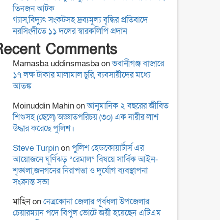
কুমিল্লা-৫ আসনের এমপি
তিনজন আটক
হাজী জসিম উদ্দিনকে নিয়ে
গ্যাস,বিদ্যুৎ সংকটসহ দ্রব্যমূল্য বৃদ্ধির প্রতিবাদে
ড. মোবারক হোসাইনের
নরসিংদীতে ১১ দলের স্বারকলিপি প্রদান
বক্তব্যে সামাজিক
Recent Comments
যোগাযোগমাধ্যমে প্রতিবাদ
“বৈষম্য আন্দোলন ইতিহাসে
Mamasba uddinsmasba
on
ভবানীগঞ্জ বাজারে
বৈষম্যের শিকার:-
১৭ লক্ষ টাকার মালামাল চুরি, ব্যবসায়ীদের মধ্যে
আতঙ্ক
Moinuddin Mahin
on
আনুমানিক ২ বছরের জীবিত
বিদ্যুৎস্পৃষ্টে প্রাণ গেল দুই
শিশুসহ (ছেলে) অজ্ঞাতপরিচয় (৩০) এক নারীর লাশ
কিশোরের
উদ্ধার করেছে পুলিশ।
Steve Turpin
on
পুলিশ হেডকোয়ার্টার্স এর
আয়োজনে ঘূর্ণিঝড় “রেমাল” বিষয়ে সার্বিক আইন-
রোটারী ক্লাব অব কুমিল্লা
শৃঙ্খলা,জনগনের নিরাপত্তা ও দুর্যোগ ব্যবস্থাপনা
রয়েলের আছিয়া গণি বালিকা
সংক্রান্ত সভা
উচ্চ বিদ্যালয়ে বৃক্ষরোপন ও
মাহিন
on
নেত্রকোনা জেলার পূর্বধলা উপজেলার
বিতরণ
চেয়ারম্যান পদে বিপুল ভোটে জয়ী হয়েছেন এটিএম