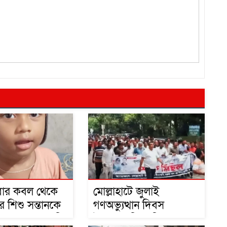
াবার কবল থেকে
মোল্লাহাটে জুলাই
র শিশু সন্তানকে
গণঅভ্যুত্থান দিবস
তে মায়ের আকুতি
উপলক্ষে বিএনপির