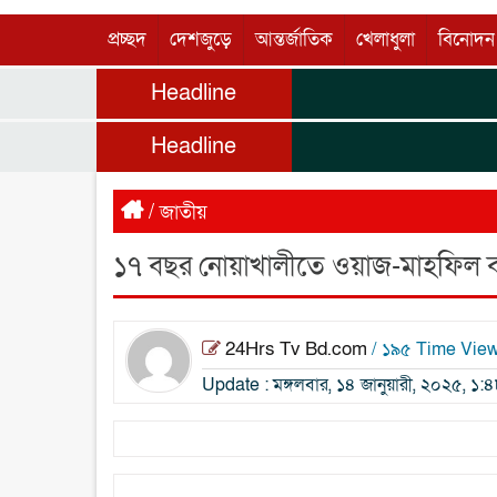
প্রচ্ছদ
দেশজুড়ে
আন্তর্জাতিক
খেলাধুলা
বিনোদন
Headline
Headline
/
জাতীয়
১৭ বছর নোয়াখালীতে ওয়াজ-মাহফিল ব
24Hrs Tv Bd.com
/ ১৯৫ Time Vie
Update : মঙ্গলবার, ১৪ জানুয়ারী, ২০২৫, ১: