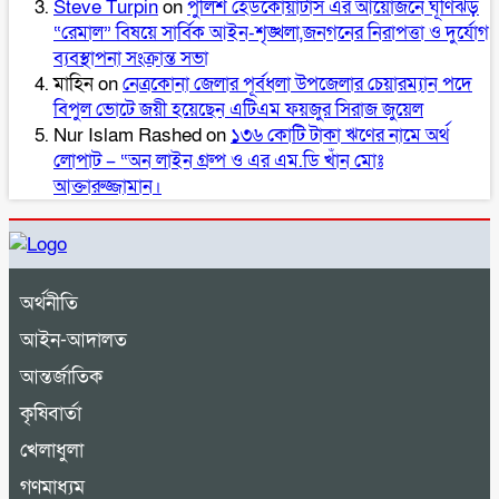
Steve Turpin
on
পুলিশ হেডকোয়ার্টার্স এর আয়োজনে ঘূর্ণিঝড়
“রেমাল” বিষয়ে সার্বিক আইন-শৃঙ্খলা,জনগনের নিরাপত্তা ও দুর্যোগ
ব্যবস্থাপনা সংক্রান্ত সভা
মাহিন
on
নেত্রকোনা জেলার পূর্বধলা উপজেলার চেয়ারম্যান পদে
বিপুল ভোটে জয়ী হয়েছেন এটিএম ফয়জুর সিরাজ জুয়েল
Nur Islam Rashed
on
১৩৬ কোটি টাকা ঋণের নামে অর্থ
লোপাট – “অন লাইন গ্রুপ ও এর এম.ডি খাঁন মোঃ
আক্তারুজ্জামান।
অর্থনীতি
আইন-আদালত
আন্তর্জাতিক
কৃষিবার্তা
খেলাধুলা
গণমাধ্যম