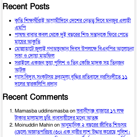
Recent Posts
কৃতি শিক্ষার্থীরাই আগামীদিনে দেশের নেতৃত্ব দিবে মনজুর এলাহী
এমপি
পাষন্ড বাবার কবল থেকে দুই বছরের শিশু সন্তানকে ফিরে পেতে
মায়ের আকুতি
মোল্লাহাটে জুলাই গণঅভ্যুত্থান দিবস উপলক্ষে বিএনপির আলোচনা
সভা ও দোয়া মাহফিল
সরাইলে একজন ভুয়া পুলিশ ও তিন কেজি মাদক সহ তিনজন
আটক
গ্যাস,বিদ্যুৎ সংকটসহ দ্রব্যমূল্য বৃদ্ধির প্রতিবাদে নরসিংদীতে ১১
দলের স্বারকলিপি প্রদান
Recent Comments
Mamasba uddinsmasba
on
ভবানীগঞ্জ বাজারে ১৭ লক্ষ
টাকার মালামাল চুরি, ব্যবসায়ীদের মধ্যে আতঙ্ক
Moinuddin Mahin
on
আনুমানিক ২ বছরের জীবিত শিশুসহ
(ছেলে) অজ্ঞাতপরিচয় (৩০) এক নারীর লাশ উদ্ধার করেছে পুলিশ।