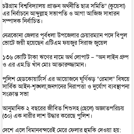
চট্টগ্রাম বিশ্ববিদ্যালয় প্রাক্তন অর্থনীতি ছাত্র সমিতি” (কুয়েসা)
এর নির্বাচনে আব্দুল্লাহ সভাপতি ও আগা আজিজ সাধারন
সম্পাদক নির্বাচিত।
নেত্রকোনা জেলার পূর্বধলা উপজেলার চেয়ারম্যান পদে বিপুল
ভোটে জয়ী হয়েছেন এটিএম ফয়জুর সিরাজ জুয়েল
১৩৬ কোটি টাকা ঋণের নামে অর্থ লোপাট – “অন লাইন গ্রুপ
ও এর এম.ডি খাঁন মোঃ আক্তারুজ্জামান।
পুলিশ হেডকোয়ার্টার্স এর আয়োজনে ঘূর্ণিঝড় “রেমাল” বিষয়ে
সার্বিক আইন-শৃঙ্খলা,জনগনের নিরাপত্তা ও দুর্যোগ ব্যবস্থাপনা
সংক্রান্ত সভা
আনুমানিক ২ বছরের জীবিত শিশুসহ (ছেলে) অজ্ঞাতপরিচয়
(৩০) এক নারীর লাশ উদ্ধার করেছে পুলিশ।
দেশে এলে বিমানবন্দরেই মেরে ফেলার হুমকি দেওয়া হয়: