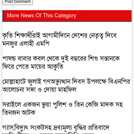
More News Of This Category
কৃতি শিক্ষার্থীরাই আগামীদিনে দেশের নেতৃত্ব দিবে
মনজুর এলাহী এমপি
পাষন্ড বাবার কবল থেকে দুই বছরের শিশু সন্তানকে
ফিরে পেতে মায়ের আকুতি
মোল্লাহাটে জুলাই গণঅভ্যুত্থান দিবস উপলক্ষে বিএনপির
আলোচনা সভা ও দোয়া মাহফিল
সরাইলে একজন ভুয়া পুলিশ ও তিন কেজি মাদক সহ
তিনজন আটক
গ্যাস,বিদ্যুৎ সংকটসহ দ্রব্যমূল্য বৃদ্ধির প্রতিবাদে