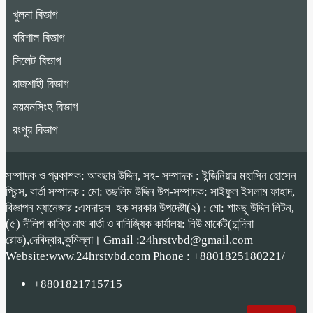
খুলনা বিভাগ
বরিশাল বিভাগ
সিলেট বিভাগ
রাজশাহী বিভাগ
ময়মনসিংহ বিভাগ
রংপুর বিভাগ
সম্পাদক ও প্রকাশক: আবছার উদ্দিন, সহ- সম্পাদক : ইন্জিনিয়ার মহাসিন হোসেন
প্রিন্স, বার্তা সম্পাদক : মো: তছলিম উদ্দিন উপ-সম্পাদক: সাইফুল ইসলাম ফাহাদ,
বিজ্ঞাপন ম্যানেজার :এমদাদুল হক সরকার উপদেষ্টা(২) : মো: শামছু উদ্দিন লিটন,
(৫) দীলিপ কান্তি নাথ বার্তা ও বানিজ্যিক কার্যালয়: নিউ মার্কেট(চান্দিনা
রোড),দেবিদ্বার,কুমিল্লা। Gmail :24hrstvbd@gmail.com
Website:www.24hrstvbd.com Phone : +8801825180221/
+8801821715715