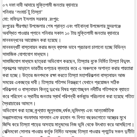
০৭ দফা দাবী আদায়ে মুক্তিগামী জনতার ব্যানারে
শনিবার ‘লংমার্চ টু তিস্তা’
মো: মফিদুল ইসলাম সরকার .রংপুর:
রংপুরের পীরগাছা উপজেলার শেষ প্রান্ত এবং গাইবান্ধা উপজেলার সুন্দরগঞ্জে
অবস্থিত পাওয়ার প্লানে শনিবার সকাল ১০ টায় মুক্তিগামী জনতার ব্যানারে
মানববন্ধনের আয়োজন করা হয়েছে।
মানববন্ধটি বাস্তবায়ন করার জন্য ব্যাপক ভাবে প্রচারনা চালানো হচ্ছে বিভিন্ন
সামাজিক যোগাযোগ মাধ্যমে।
সামাজিযোগ মাধ্যমে ছাত্ররা অভিযোগ করছেন, তিস্তার বুকে নির্মিত তিস্তা বিদ্যুৎ
প্রকল্পের আড়ালে ভারতীয় গুপ্তচর ব্যবহার করে এ অঞ্চলকে অশান্ত করার পায়তারা
করা হচ্ছে। উত্তর জনপদকে রক্ষা করতে তিস্তা মহাপরিকল্পনা বাস্তবায়ন আজ
সময়ের একচ্ছত্র দাবী। তিস্তার গতিপথ নিয়ন্ত্রণে যেখানে প্রয়োজন সঠিক
পরিকল্পনা ও বাস্তবায়ন কিন্তু দুঃখের বিষয় প্রাণোচ্ছ্বল নদীটির গতিপথকে ব্যাহত
করে পরিবেশ ও স্থানীয় জনতার স্বার্থ পরিপন্থী কর্মকান্ড পরিচলানা করা হয়েছে পতিত
স্বৈরাচারের আমলে।
অভিযোগ করা হচ্ছে,কুখ্যাত জুলুমবাজ,ধর্ষক,ভূমিদস্য এবং আন্তর্জাতিক
সন্ত্রাসবাদের গডফাদার সালমান এফ রহমান গং বিগত বছরগুলোতে অস্ত্রের মুখে
জিম্মি করে তিস্তা পাড়ের অসহায় মানুষদের নিজ ভূমি থেকে উৎখাত করে আসছিলো।
বেক্সিমকো সোলার পাওয়ার কর্তৃক নির্মিত অস্বচ্ছ তিস্তা পাওয়ার প্লান্টের সকল দুর্নীতি