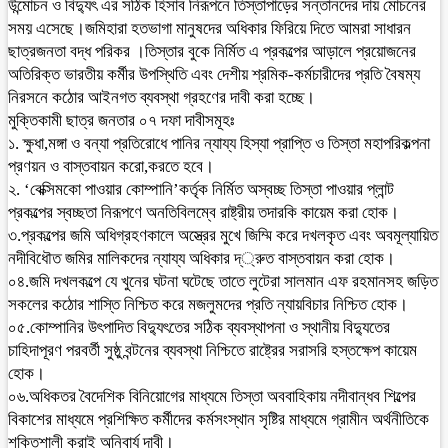
উন্মোচন ও বিদ্যুৎ এর সঠিক হিসাব নিরূপনে তিস্তাপাড়ের সন্তানদের দায় মোচনের
সময় এসেছে।জমিহারা হতভাগা মানুষদের অধিকার ফিরিয়ে দিতে আমরা সাধারন
ছাত্রজনতা বদ্ধ পরিকর ।তিস্তার বুকে নির্মিত এ প্রকল্পের আড়ালে প্রয়োজনের
অতিরিক্ত ভারতীয় কর্মীর উপস্থিতি এবং দেশীয় শ্রমিক-কর্মচারীদের প্রতি বৈষম্য
নিরসনে কঠোর আইনগত ব্যবস্থা গ্রহণের দাবী করা হচ্ছে।
মুক্তিকামী ছাত্র জনতার ০৭ দফা দাবীসমূহঃ
১. ক্ষুধা,মঙ্গা ও বন্যা প্রতিরোধে পানির ন্যায্য হিস্যা প্রাপ্তি ও তিস্তা মহাপরিকল্পনা
প্রণয়ন ও বাস্তবায়ন করো,করতে হবে।
২. ‘বেক্সিমকো পাওয়ার কোম্পানি’কর্তৃক নির্মিত অস্বচ্ছ তিস্তা পাওয়ার প্লান্ট
প্রকল্পের স্বচ্ছতা নিরূপণে অনতিবিলম্বে রাষ্ট্রীয় তদারকি কায়েম করা হোক।
৩.প্রকল্পের জমি অধিগ্রহণকালে অস্ত্রের মুখে জিম্মি করে দখলকৃত এবং অবমূল্যায়িত
নদীবিধৌত জমির মালিকদের ন্যায্য অধিকার দ্্রুত বাস্তবায়ন করা হোক।
০৪.জমি দখলকল্পে যে খুনের ঘটনা ঘটেছে তাতে লুটেরা সালমান এফ রহমানসহ জড়িত
সকলের কঠোর শাস্তি নিশ্চিত করে মজলুমদের প্রতি ন্যায়বিচার নিশ্চিত হোক।
০৫.কোম্পানির উৎপাদিত বিদ্যুৎতের সঠিক ব্যবস্থাপনা ও স্থানীয় বিদ্যুতের
চাহিদাপূরণ পরবর্তী সুষ্ঠু বন্টনের ব্যবস্থা নিশ্চিতে রাষ্ট্রের সরাসরি হস্তক্ষেপ কায়েম
হোক।
০৬.অধিকতর বৈদেশিক বিনিয়োগের মাধ্যমে তিস্তা অববাহিকায় নদীবান্ধব শিল্পের
বিকাশের মাধ্যমে প্রশিক্ষিত কর্মীদের কর্মসংস্থান সৃষ্টির মাধ্যমে গ্রামীন অর্থনীতিকে
শক্তিশালী করাই অনিবার্য দাবী।