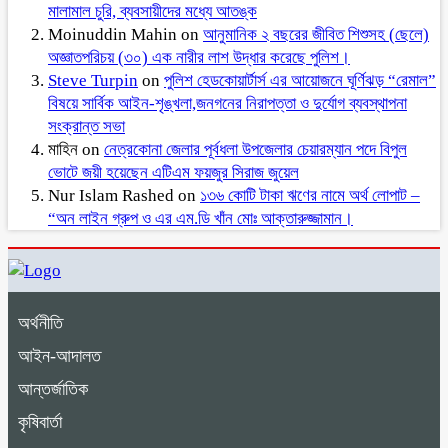
মালামাল চুরি, ব্যবসায়ীদের মধ্যে আতঙ্ক
Moinuddin Mahin
on
আনুমানিক ২ বছরের জীবিত শিশুসহ (ছেলে)
অজ্ঞাতপরিচয় (৩০) এক নারীর লাশ উদ্ধার করেছে পুলিশ।
Steve Turpin
on
পুলিশ হেডকোয়ার্টার্স এর আয়োজনে ঘূর্ণিঝড় “রেমাল”
বিষয়ে সার্বিক আইন-শৃঙ্খলা,জনগনের নিরাপত্তা ও দুর্যোগ ব্যবস্থাপনা
সংক্রান্ত সভা
মাহিন
on
নেত্রকোনা জেলার পূর্বধলা উপজেলার চেয়ারম্যান পদে বিপুল
ভোটে জয়ী হয়েছেন এটিএম ফয়জুর সিরাজ জুয়েল
Nur Islam Rashed
on
১৩৬ কোটি টাকা ঋণের নামে অর্থ লোপাট –
“অন লাইন গ্রুপ ও এর এম.ডি খাঁন মোঃ আক্তারুজ্জামান।
অর্থনীতি
আইন-আদালত
আন্তর্জাতিক
কৃষিবার্তা