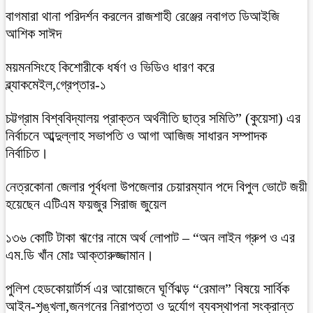
বাগমারা থানা পরিদর্শন করলেন রাজশাহী রেঞ্জের নবাগত ডিআইজি
আশিক সাঈদ
ময়মনসিংহে কিশোরীকে ধর্ষণ ও ভিডিও ধারণ করে
ব্ল্যাকমেইল,গ্রেপ্তার-১
চট্টগ্রাম বিশ্ববিদ্যালয় প্রাক্তন অর্থনীতি ছাত্র সমিতি” (কুয়েসা) এর
নির্বাচনে আব্দুল্লাহ সভাপতি ও আগা আজিজ সাধারন সম্পাদক
নির্বাচিত।
নেত্রকোনা জেলার পূর্বধলা উপজেলার চেয়ারম্যান পদে বিপুল ভোটে জয়ী
হয়েছেন এটিএম ফয়জুর সিরাজ জুয়েল
১৩৬ কোটি টাকা ঋণের নামে অর্থ লোপাট – “অন লাইন গ্রুপ ও এর
এম.ডি খাঁন মোঃ আক্তারুজ্জামান।
পুলিশ হেডকোয়ার্টার্স এর আয়োজনে ঘূর্ণিঝড় “রেমাল” বিষয়ে সার্বিক
আইন-শৃঙ্খলা,জনগনের নিরাপত্তা ও দুর্যোগ ব্যবস্থাপনা সংক্রান্ত