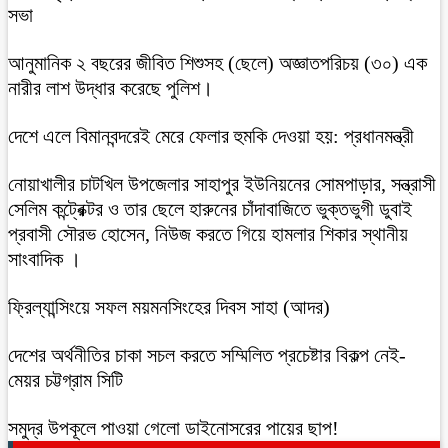
সভা
আনুমানিক ২ বছরের জীবিত শিশুসহ (ছেলে) অজ্ঞাতপরিচয় (৩০) এক
নারীর লাশ উদ্ধার করেছে পুলিশ।
দেশে এলে বিমানবন্দরেই মেরে ফেলার হুমকি দেওয়া হয়: প্রধানমন্ত্রী
নোয়াখালীর চাটখিল উপজেলার সাহাপুর ইউনিয়নের সোমপাড়ার, সন্ত্রাসী
সেলিম কন্ট্রেক্টর ও তার ছেলে হারুনের চাঁদাবাজিতে ভুক্তভুগী ডুবাই
প্রবাসী সৌরভ হোসেন, নিউজ করতে গিয়ে হামলার শিকার স্থানীয়
সাংবাদিক ।
ফ্রিল্যান্সিংয়ে সফল ময়মনসিংহের দিবস সাহা (আদর)
দেশের অর্থনীতির চাকা সচল করতে সম্মিলিত প্রচেষ্টার বিকল্প নেই-
মেয়র চট্টগ্রাম সিটি
সমুদ্র উপকূলে পাওয়া গেলো ডাইনোসরের পায়ের ছাপ!