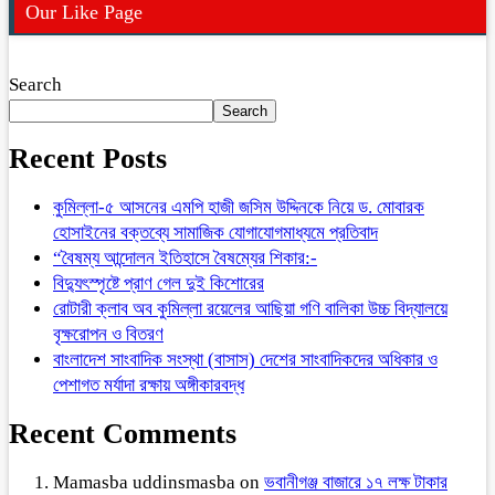
Our Like Page
Search
Search
Recent Posts
কুমিল্লা-৫ আসনের এমপি হাজী জসিম উদ্দিনকে নিয়ে ড. মোবারক
হোসাইনের বক্তব্যে সামাজিক যোগাযোগমাধ্যমে প্রতিবাদ
“বৈষম্য আন্দোলন ইতিহাসে বৈষম্যের শিকার:-
বিদ্যুৎস্পৃষ্টে প্রাণ গেল দুই কিশোরের
রোটারী ক্লাব অব কুমিল্লা রয়েলের আছিয়া গণি বালিকা উচ্চ বিদ্যালয়ে
বৃক্ষরোপন ও বিতরণ
বাংলাদেশ সাংবাদিক সংস্থা (বাসাস) দেশের সাংবাদিকদের অধিকার ও
পেশাগত মর্যাদা রক্ষায় অঙ্গীকারবদ্ধ
Recent Comments
Mamasba uddinsmasba
on
ভবানীগঞ্জ বাজারে ১৭ লক্ষ টাকার