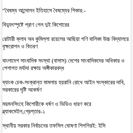
“বৈষম্য আন্দোলন ইতিহাসে বৈষম্যের শিকার:-
বিদ্যুৎস্পৃষ্টে প্রাণ গেল দুই কিশোরের
রোটারী ক্লাব অব কুমিল্লা রয়েলের আছিয়া গণি বালিকা উচ্চ বিদ্যালয়ে
বৃক্ষরোপন ও বিতরণ
বাংলাদেশ সাংবাদিক সংস্থা (বাসাস) দেশের সাংবাদিকদের অধিকার ও
পেশাগত মর্যাদা রক্ষায় অঙ্গীকারবদ্ধ
ব্যাংক চেক-সংক্রান্ত মামলায় হয়রানি রোধে আইন সংস্কারের দাবি,
সরকারের দৃষ্টি আকর্ষণ
ময়মনসিংহে কিশোরীকে ধর্ষণ ও ভিডিও ধারণ করে
ব্ল্যাকমেইল,গ্রেপ্তার-১
স্থানীয় সরকার নির্বাচনের তফসিল ঘোষণা শিগগিরই: ইসি