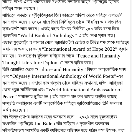
সাতটি দেশের একটি শ্রমবিষয়ক সংগঠনের সম্মানিত ভাইস প্রেসিডেন্ট হিসেবে
দায়িত্ব পালন করছেন।
সাহিত্যে অবদানের স্বীকৃতিস্বরূপ তিনি ভারতের ওড়িশা থেকে সাহিত্য একাডেমি
সনদ লাভ করেন। ২০২২ সালে তিনি ফিলিস্তিন থেকে “ইয়াসির আরাফাত পিস
অ্যাওয়ার্ড” লাভ করেন। একই বছরে বিশ্বের নির্বাচিত ২০০ কবির রচনা নিয়ে
প্রকাশিত “World Book of Anthology”-এ তাঁর লেখা স্থান পায়।
এছাড়া যুক্তরাষ্ট্র ও কানাডা থেকে প্রচারিত টনি রেডিও ও টিভির পক্ষ থেকে সাহিত্যে
অসামান্য অবদানের জন্য “International Award of Hope 2022” প্রদান
করা হয়। বাংলাদেশের বুড়িগঙ্গা ফাউন্ডেশন তাঁকে “Peace and Humanity
Thought Literature Diploma” সনদে ভূষিত করে।
তিনি রোমানিয়া থেকে “Culture and Humanity” বিষয়ক আন্তর্জাতিক সনদ
এবং “Odyssey International Anthology of World Poets”-এর
সনদ লাভ করেন। এছাড়া কাজাখস্তান থেকে সাহিত্য সম্মাননা, দক্ষিণ আফ্রিকা
থেকে গ্রান্ট সার্টিফিকেট এবং “World International Ambassador of
Peace” সম্মাননায় ভূষিত হন। তাঁর অনেক গান রুশ ভাষায় অনূদিত হয়েছে।
সম্প্রতি কলম্বিয়ার একটি আন্তর্জাতিক সাহিত্য প্রতিযোগিতায়ও তিনি সম্মাননা
অর্জন করেছেন।
তাঁর উল্লেখযোগ্য অর্জনের মধ্যে অন্যতম হলো—২০২৪ সালে যুক্তরাষ্ট্রের
তৎকালীন প্রেসিডেন্ট Joe Biden তাঁর সাহিত্য ও সৃজনশীল অবদানের
স্বীকৃতিস্বরূপ স্বাক্ষরিত একটি ব্যক্তিগত অভিনন্দনপত্র পাঠান বলে উল্লেখ করা