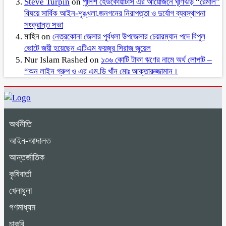
Steve Turpin
on
পুলিশ হেডকোয়ার্টার্স এর আয়োজনে ঘূর্ণিঝড় “রেমাল”
বিষয়ে সার্বিক আইন-শৃঙ্খলা,জনগনের নিরাপত্তা ও দুর্যোগ ব্যবস্থাপনা
সংক্রান্ত সভা
মাহিন
on
নেত্রকোনা জেলার পূর্বধলা উপজেলার চেয়ারম্যান পদে বিপুল
ভোটে জয়ী হয়েছেন এটিএম ফয়জুর সিরাজ জুয়েল
Nur Islam Rashed
on
১৩৬ কোটি টাকা ঋণের নামে অর্থ লোপাট –
“অন লাইন গ্রুপ ও এর এম.ডি খাঁন মোঃ আক্তারুজ্জামান।
অর্থনীতি
আইন-আদালত
আন্তর্জাতিক
কৃষিবার্তা
খেলাধুলা
গণমাধ্যম
চাকুরি