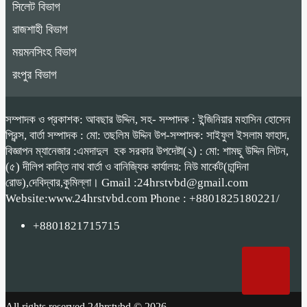
সিলেট বিভাগ
রাজশাহী বিভাগ
ময়মনসিংহ বিভাগ
রংপুর বিভাগ
সম্পাদক ও প্রকাশক: আবছার উদ্দিন, সহ- সম্পাদক : ইন্জিনিয়ার মহাসিন হোসেন
প্রিন্স, বার্তা সম্পাদক : মো: তছলিম উদ্দিন উপ-সম্পাদক: সাইফুল ইসলাম ফাহাদ,
বিজ্ঞাপন ম্যানেজার :এমদাদুল হক সরকার উপদেষ্টা(২) : মো: শামছু উদ্দিন লিটন,
(৫) দীলিপ কান্তি নাথ বার্তা ও বানিজ্যিক কার্যালয়: নিউ মার্কেট(চান্দিনা
রোড),দেবিদ্বার,কুমিল্লা। Gmail :24hrstvbd@gmail.com
Website:www.24hrstvbd.com Phone : +8801825180221/
+8801821715715
All rights reserved 24hrstvbd © 2026