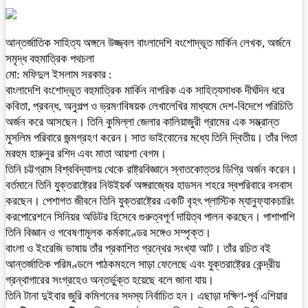
আন্তর্জাতিক সাহিত্য অঙ্গনে উজ্জ্বল বাংলাদেশি বংশোদ্ভূত মার্কিন লেখক, অর্জনে
সমৃদ্ধ বহুমাত্রিক পথচলা
মো: মফিদুল ইসলাম সরকার :
বাংলাদেশি বংশোদ্ভূত বহুমাত্রিক মার্কিন নাগরিক এক সাহিত্যসাধক দীর্ঘদিন ধরে
কবিতা, প্রবন্ধ, অনুগল্প ও ভ্রমণবিষয়ক লেখালেখির মাধ্যমে দেশ-বিদেশে পরিচিতি
অর্জন করে আসছেন। তিনি কুমিল্লা জেলার কালিয়াজুরী গ্রামের এক সম্ভ্রান্ত
মুসলিম পরিবারে জন্মগ্রহণ করেন। সাত ভাইবোনের মধ্যে তিনি দ্বিতীয়। তাঁর পিতা
মরহুম হারুনুর রশিদ এবং মাতা আয়শা বেগম।
তিনি চট্টগ্রাম বিশ্ববিদ্যালয় থেকে রাষ্ট্রবিজ্ঞানে স্নাতকোত্তর ডিগ্রি অর্জন করেন।
বর্তমানে তিনি যুক্তরাষ্ট্রের নিউইয়র্ক অঙ্গরাজ্যের হাডসন শহরে স্বপরিবারে বসবাস
করছেন। পেশাগত জীবনে তিনি যুক্তরাষ্ট্রের একটি বৃহৎ প্লাস্টিক ম্যানুফ্যাকচারিং
করপোরেশনে সিনিয়র অডিটর হিসেবে গুরুত্বপূর্ণ দায়িত্ব পালন করছেন। পাশাপাশি
তিনি বিজ্ঞান ও গবেষণামূলক কর্মকাণ্ডের সঙ্গেও সম্পৃক্ত।
বাংলা ও ইংরেজি ভাষায় তাঁর প্রকাশিত গ্রন্থের সংখ্যা আট। তাঁর রচিত বই
আন্তর্জাতিক পরিমণ্ডলে পাঠকমহলে সাড়া ফেলেছে এবং যুক্তরাষ্ট্রের কেন্দ্রীয়
গ্রন্থাগারের সংগ্রহেও অন্তর্ভুক্ত হয়েছে বলে জানা যায়।
তিনি টানা দুইবার জুরি কমিশনের সদস্য নির্বাচিত হন। এছাড়া দক্ষিণ-পূর্ব এশিয়ার