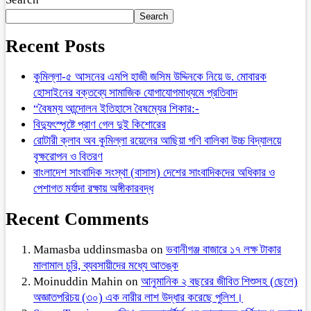
Search
Recent Posts
কুমিল্লা-৫ আসনের এমপি হাজী জসিম উদ্দিনকে নিয়ে ড. মোবারক
হোসাইনের বক্তব্যে সামাজিক যোগাযোগমাধ্যমে প্রতিবাদ
“বৈষম্য আন্দোলন ইতিহাসে বৈষম্যের শিকার:-
বিদ্যুৎস্পৃষ্টে প্রাণ গেল দুই কিশোরের
রোটারী ক্লাব অব কুমিল্লা রয়েলের আছিয়া গণি বালিকা উচ্চ বিদ্যালয়ে
বৃক্ষরোপন ও বিতরণ
বাংলাদেশ সাংবাদিক সংস্থা (বাসাস) দেশের সাংবাদিকদের অধিকার ও
পেশাগত মর্যাদা রক্ষায় অঙ্গীকারবদ্ধ
Recent Comments
Mamasba uddinsmasba
on
ভবানীগঞ্জ বাজারে ১৭ লক্ষ টাকার
মালামাল চুরি, ব্যবসায়ীদের মধ্যে আতঙ্ক
Moinuddin Mahin
on
আনুমানিক ২ বছরের জীবিত শিশুসহ (ছেলে)
অজ্ঞাতপরিচয় (৩০) এক নারীর লাশ উদ্ধার করেছে পুলিশ।