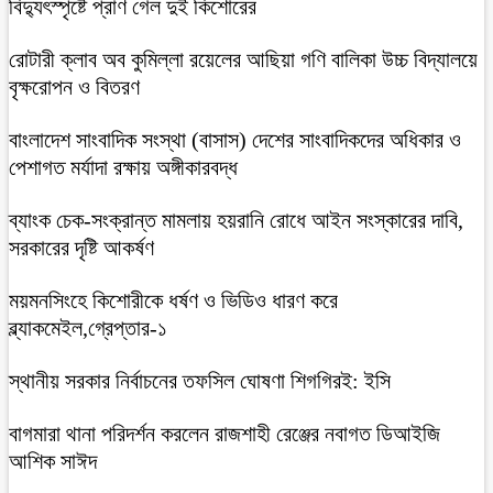
বিদ্যুৎস্পৃষ্টে প্রাণ গেল দুই কিশোরের
রোটারী ক্লাব অব কুমিল্লা রয়েলের আছিয়া গণি বালিকা উচ্চ বিদ্যালয়ে
বৃক্ষরোপন ও বিতরণ
বাংলাদেশ সাংবাদিক সংস্থা (বাসাস) দেশের সাংবাদিকদের অধিকার ও
পেশাগত মর্যাদা রক্ষায় অঙ্গীকারবদ্ধ
ব্যাংক চেক-সংক্রান্ত মামলায় হয়রানি রোধে আইন সংস্কারের দাবি,
সরকারের দৃষ্টি আকর্ষণ
ময়মনসিংহে কিশোরীকে ধর্ষণ ও ভিডিও ধারণ করে
ব্ল্যাকমেইল,গ্রেপ্তার-১
স্থানীয় সরকার নির্বাচনের তফসিল ঘোষণা শিগগিরই: ইসি
বাগমারা থানা পরিদর্শন করলেন রাজশাহী রেঞ্জের নবাগত ডিআইজি
আশিক সাঈদ