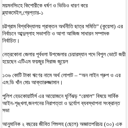
ময়মনসিংহে কিশোরীকে ধর্ষণ ও ভিডিও ধারণ করে
ব্ল্যাকমেইল,গ্রেপ্তার-১
চট্টগ্রাম বিশ্ববিদ্যালয় প্রাক্তন অর্থনীতি ছাত্র সমিতি” (কুয়েসা) এর
নির্বাচনে আব্দুল্লাহ সভাপতি ও আগা আজিজ সাধারন সম্পাদক
নির্বাচিত।
নেত্রকোনা জেলার পূর্বধলা উপজেলার চেয়ারম্যান পদে বিপুল ভোটে জয়ী
হয়েছেন এটিএম ফয়জুর সিরাজ জুয়েল
১৩৬ কোটি টাকা ঋণের নামে অর্থ লোপাট – “অন লাইন গ্রুপ ও এর
এম.ডি খাঁন মোঃ আক্তারুজ্জামান।
পুলিশ হেডকোয়ার্টার্স এর আয়োজনে ঘূর্ণিঝড় “রেমাল” বিষয়ে সার্বিক
আইন-শৃঙ্খলা,জনগনের নিরাপত্তা ও দুর্যোগ ব্যবস্থাপনা সংক্রান্ত
সভা
আনুমানিক ২ বছরের জীবিত শিশুসহ (ছেলে) অজ্ঞাতপরিচয় (৩০) এক