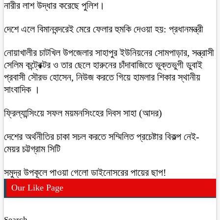
নারীর লাশ উদ্ধার করেছে পুলিশ।
দেশে এলে বিমানবন্দরেই মেরে ফেলার হুমকি দেওয়া হয়: প্রধানমন্ত্রী
নোয়াখালীর চাটখিল উপজেলার সাহাপুর ইউনিয়নের সোমপাড়ার, সন্ত্রাসী
সেলিম কন্ট্রেক্টর ও তার ছেলে হারুনের চাঁদাবাজিতে ভুক্তভুগী ডুবাই
প্রবাসী সৌরভ হোসেন, নিউজ করতে গিয়ে হামলার শিকার স্থানীয়
সাংবাদিক ।
ফ্রিল্যান্সিংয়ে সফল ময়মনসিংহের দিবস সাহা (আদর)
দেশের অর্থনীতির চাকা সচল করতে সম্মিলিত প্রচেষ্টার বিকল্প নেই-
মেয়র চট্টগ্রাম সিটি
সমুদ্র উপকূলে পাওয়া গেলো ডাইনোসরের পায়ের ছাপ!
Our Like Page
Search