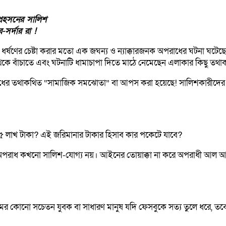
 প্রহসনের সালিশ
সর্দার রা !
ুকে ধর্ষণের চেষ্টা করার মতো এক জঘন্য ও ন্যাক্কারজনক অপরাধের ঘটনা 
 বাঁচাতে এবং ঘটনাটি ধামাচাপা দিতে মাঠে নেমেছেন এলাকার কিছু তথাকথিত
পরাধের তথাকথিত “সামাজিক সমঝোতা” বা আপস করা হয়েছে! সালিশকারীদের
্র ৫ লাখ টাকা? এই জরিমানার টাকার হিসাব কার পকেটে যাবে?
দারি অপরাধ কখনো সালিশ-যোগ্য নয়। আইনের তোয়াক্কা না করে অপরাধী আ
ের কোনো সচেতন যুবক বা সাধারণ মানুষ যদি ফেসবুকে সত্য তুলে ধরে, তবে তা