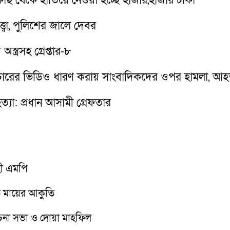
 কাছ থেকে হাতিয়ে নেওয়া হচ্ছে হাজার,হাজার টাকা
ত্বা, পুলিশের জালে দেবর
স্ত্রসহ গ্রেপ্তার-৮
য পাচারের ভিডিও ধারণ করায় সাংবাদিকদের ওপর হামলা, আ
 হত্যা: প্রধান আসামী গ্রেফতার
হী এমপি
তে মায়ের আকুতি
োচনা সভা ও দোয়া মাহফিল