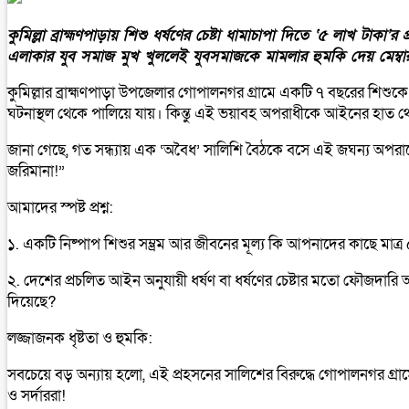
কুমিল্লা ব্রাহ্মণপাড়ায় শিশু ধর্ষণের চেষ্টা ধামাচাপা দিতে ‘৫ লাখ টাকা’র
এলাকার যুব সমাজ মুখ খুললেই যুবসমাজকে মামলার হুমকি দেয় মেম্বার-
কুমিল্লার ব্রাহ্মণপাড়া উপজেলার গোপালনগর গ্রামে একটি ৭ বছরের শিশ
ঘটনাস্থল থেকে পালিয়ে যায়। কিন্তু এই ভয়াবহ অপরাধীকে আইনের হাত থেকে
​জানা গেছে, গত সন্ধ্যায় এক ‘অবৈধ’ সালিশি বৈঠকে বসে এই জঘন্য অ
জরিমানা!”
​আমাদের স্পষ্ট প্রশ্ন:
১. একটি নিষ্পাপ শিশুর সম্ভ্রম আর জীবনের মূল্য কি আপনাদের কাছে মাত
২. দেশের প্রচলিত আইন অনুযায়ী ধর্ষণ বা ধর্ষণের চেষ্টার মতো ফৌজ
দিয়েছে?
​লজ্জাজনক ধৃষ্টতা ও হুমকি:
সবচেয়ে বড় অন্যায় হলো, এই প্রহসনের সালিশের বিরুদ্ধে গোপালনগর গ্রাম
ও সর্দাররা!