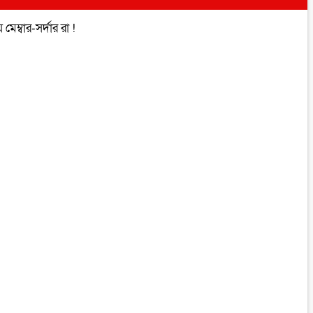
েম্বার-সর্দার রা !