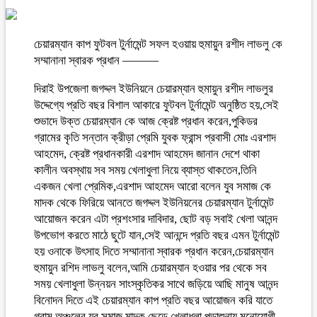
চেয়ারম্যান কাপ ফুটবল টুর্নামেন্ট সফল হওয়ায় হুমায়ুন রশীদ লাভলু কে
সম্মানানা স্বারক প্রধান ———
দিরাই উপজেলা জগদ্দল ইউনিয়নে চেয়ারম্যান হুমায়ুন রশীদ লাভলুর
উদ্দেগ্যে প্রতি বছর বিশাল আকারে ফুটবল টুর্নামেন্ট অনুষ্ঠিত হয়,সেই
শুভাদে উক্ত চেয়ারম্যান কে আজ ক্রেষ্ট প্রধান করেন,পুকিডর
গ্রামের কৃতি সন্তান ক্রীড়া প্রেমি যুবক ফ্রান্স প্রবাসী মোঃ এরশাদ
আহমেদ, ক্রেষ্ট প্রধানকারী এরশাদ আহমেদ জানান দেশে থাকা
কালীন অবস্থায় সব সময় খেলাধুলা নিয়ে ব্যাস্ত থাকতেন,তিনি
একজন খেলা প্রেমিক,এরশাদ আহমেদ আরো বলেন যুব সমাজ কে
মাদক থেকে ফিরিয়ে আনতে জগদ্দল ইউনিয়নের চেয়ারম্যান টুর্নামেন্ট
আয়োজন করেন এটা প্রশংসার দাবিদার, ছোট বড় সবাই খেলা আনন্দ
উপভোগ করতে মাঠে ছুটে যান,সেই আনন্দে প্রতি বছর এমন টুর্নামেন্ট
হয় ওনাকে উৎসাহ দিতে সম্মানানা স্বারক প্রধান করেন,চেয়ারম্যান
হুমায়ুন রশিদ লাভলু বলেন,আমি চেয়ারম্যান হওয়ার পর থেকে সব
সময় খেলাধুলা উন্নয়ন সাংস্কৃতিকর সাথে জড়িয়ে আছি মানুষ আনন্দ
বিনোদন দিতে এই চেয়ারম্যান কাপ প্রতি বছর আয়োজন করি যাতে
গ্রাম অঞ্চলের যুব সমাজ মাদক ছেড়ে খেলাধুলা পড়াশুনায় মনোযোগী