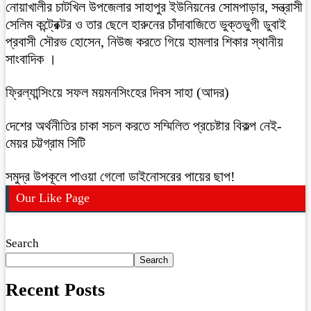
নোয়াখালীর চাটখিল উপজেলার সাহাপুর ইউনিয়নের সোমপাড়ার, সন্ত্রাসী
সেলিম কন্ট্রেক্টর ও তার ছেলে হারুনের চাঁদাবাজিতে ভুক্তভুগী ডুবাই
প্রবাসী সৌরভ হোসেন, নিউজ করতে গিয়ে হামলার শিকার স্থানীয়
সাংবাদিক ।
ফ্রিল্যান্সিংয়ে সফল ময়মনসিংহের দিবস সাহা (আদর)
দেশের অর্থনীতির চাকা সচল করতে সম্মিলিত প্রচেষ্টার বিকল্প নেই-
মেয়র চট্টগ্রাম সিটি
সমুদ্র উপকূলে পাওয়া গেলো ডাইনোসরের পায়ের ছাপ!
Our Like Page
Search
Search
Recent Posts