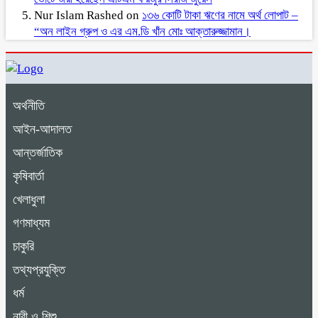
Nur Islam Rashed
on
১৩৬ কোটি টাকা ঋণের নামে অর্থ লোপাট –
“অন লাইন গ্রুপ ও এর এম.ডি খাঁন মোঃ আক্তারুজ্জামান।
অর্থনীতি
আইন-আদালত
আন্তর্জাতিক
কৃষিবার্তা
খেলাধুলা
গণমাধ্যম
চাকুরি
তথ্যপ্রযুক্তি
ধর্ম
নারী ও শিশু