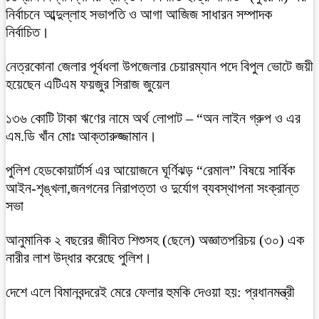
নির্বাচনে আব্দুল্লাহ সভাপতি ও আগা আজিজ সাধারন সম্পাদক
নির্বাচিত।
নেত্রকোনা জেলার পূর্বধলা উপজেলার চেয়ারম্যান পদে বিপুল ভোটে জয়ী
হয়েছেন এটিএম ফয়জুর সিরাজ জুয়েল
১৩৬ কোটি টাকা ঋণের নামে অর্থ লোপাট – “অন লাইন গ্রুপ ও এর
এম.ডি খাঁন মোঃ আক্তারুজ্জামান।
পুলিশ হেডকোয়ার্টার্স এর আয়োজনে ঘূর্ণিঝড় “রেমাল” বিষয়ে সার্বিক
আইন-শৃঙ্খলা,জনগনের নিরাপত্তা ও দুর্যোগ ব্যবস্থাপনা সংক্রান্ত
সভা
আনুমানিক ২ বছরের জীবিত শিশুসহ (ছেলে) অজ্ঞাতপরিচয় (৩০) এক
নারীর লাশ উদ্ধার করেছে পুলিশ।
দেশে এলে বিমানবন্দরেই মেরে ফেলার হুমকি দেওয়া হয়: প্রধানমন্ত্রী