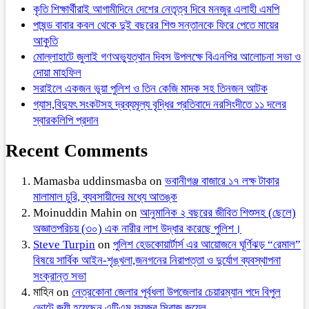
কৃতি শিক্ষার্থীরাই আগামীদিনে দেশের নেতৃত্ব দিবে মনজুর এলাহী এমপি
পাষন্ড বাবার কবল থেকে দুই বছরের শিশু সন্তানকে ফিরে পেতে মায়ের
আকুতি
মোল্লাহাটে জুলাই গণঅভ্যুত্থান দিবস উপলক্ষে বিএনপির আলোচনা সভা ও
দোয়া মাহফিল
সরাইলে একজন ভুয়া পুলিশ ও তিন কেজি মাদক সহ তিনজন আটক
গ্যাস,বিদ্যুৎ সংকটসহ দ্রব্যমূল্য বৃদ্ধির প্রতিবাদে নরসিংদীতে ১১ দলের
স্বারকলিপি প্রদান
Recent Comments
Mamasba uddinsmasba
on
ভবানীগঞ্জ বাজারে ১৭ লক্ষ টাকার
মালামাল চুরি, ব্যবসায়ীদের মধ্যে আতঙ্ক
Moinuddin Mahin
on
আনুমানিক ২ বছরের জীবিত শিশুসহ (ছেলে)
অজ্ঞাতপরিচয় (৩০) এক নারীর লাশ উদ্ধার করেছে পুলিশ।
Steve Turpin
on
পুলিশ হেডকোয়ার্টার্স এর আয়োজনে ঘূর্ণিঝড় “রেমাল”
বিষয়ে সার্বিক আইন-শৃঙ্খলা,জনগনের নিরাপত্তা ও দুর্যোগ ব্যবস্থাপনা
সংক্রান্ত সভা
মাহিন
on
নেত্রকোনা জেলার পূর্বধলা উপজেলার চেয়ারম্যান পদে বিপুল
ভোটে জয়ী হয়েছেন এটিএম ফয়জুর সিরাজ জুয়েল