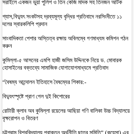
সরাইলে একজন ভুয়া পুলিশ ও তিন কেজি মাদক সহ তিনজন আটক
গ্যাস,বিদ্যুৎ সংকটসহ দ্রব্যমূল্য বৃদ্ধির প্রতিবাদে নরসিংদীতে ১১
দলের স্বারকলিপি প্রদান
সাংবাদিকতা পেশার অস্তিত্ব রক্ষায় অবিলম্বে গণমাধ্যম কমিশন গঠন
করুন
কুমিল্লা-৫ আসনের এমপি হাজী জসিম উদ্দিনকে নিয়ে ড. মোবারক
হোসাইনের বক্তব্যে সামাজিক যোগাযোগমাধ্যমে প্রতিবাদ
“বৈষম্য আন্দোলন ইতিহাসে বৈষম্যের শিকার:-
বিদ্যুৎস্পৃষ্টে প্রাণ গেল দুই কিশোরের
রোটারী ক্লাব অব কুমিল্লা রয়েলের আছিয়া গণি বালিকা উচ্চ বিদ্যালয়ে
বৃক্ষরোপন ও বিতরণ
চট্টগ্রাম বিশ্ববিদ্যালয় প্রাক্তন অর্থনীতি ছাত্র সমিতি” (কুয়েসা) এর