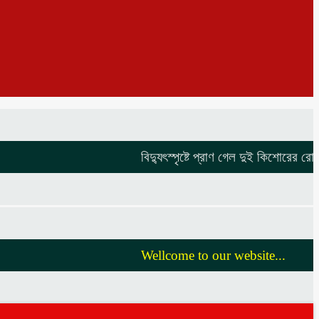
বিদ্যুৎস্পৃষ্টে প্রাণ গেল দুই কিশোরের
রোটারী ক্
Wellcome to our website...