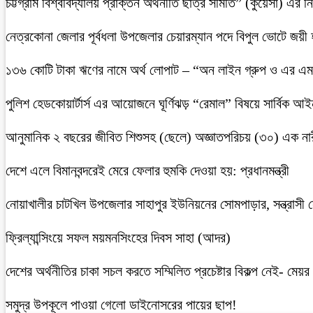
চট্টগ্রাম বিশ্ববিদ্যালয় প্রাক্তন অর্থনীতি ছাত্র সমিতি” (কুয়েসা) এর
নেত্রকোনা জেলার পূর্বধলা উপজেলার চেয়ারম্যান পদে বিপুল ভোটে জয়ী
১৩৬ কোটি টাকা ঋণের নামে অর্থ লোপাট – “অন লাইন গ্রুপ ও এর এম.
পুলিশ হেডকোয়ার্টার্স এর আয়োজনে ঘূর্ণিঝড় “রেমাল” বিষয়ে সার্বিক আ
আনুমানিক ২ বছরের জীবিত শিশুসহ (ছেলে) অজ্ঞাতপরিচয় (৩০) এক নার
দেশে এলে বিমানবন্দরেই মেরে ফেলার হুমকি দেওয়া হয়: প্রধানমন্ত্রী
নোয়াখালীর চাটখিল উপজেলার সাহাপুর ইউনিয়নের সোমপাড়ার, সন্ত্রাসী সে
ফ্রিল্যান্সিংয়ে সফল ময়মনসিংহের দিবস সাহা (আদর)
দেশের অর্থনীতির চাকা সচল করতে সম্মিলিত প্রচেষ্টার বিকল্প নেই- মেয়র চ
সমুদ্র উপকূলে পাওয়া গেলো ডাইনোসরের পায়ের ছাপ!