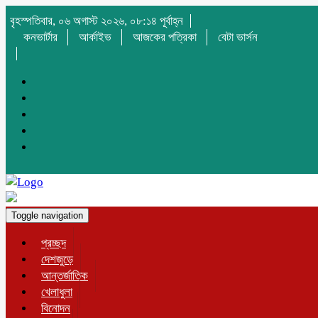
বৃহস্পতিবার, ০৬ অগাস্ট ২০২৬, ০৮:১৪ পূর্বাহ্ন
কনভার্টার
আর্কাইভ
আজকের পত্রিকা
বেটা ভার্সন
Toggle navigation
প্রচ্ছদ
দেশজুড়ে
আন্তর্জাতিক
খেলাধুলা
বিনোদন