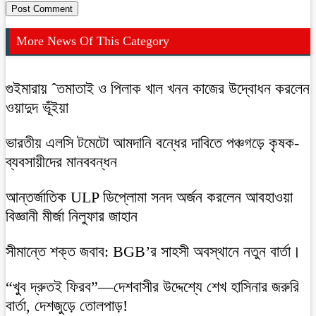
More News Of This Category
গুইমারায় ˆতমাতাই ও পিলাক খাল খনন কাজের উদ্বোধন করলেন
ওয়াদুদ ভূঁইয়া
ভারতীয় এলসি টমেটো আমদানি বন্ধের দাবিতে পঞ্চগড়ে কৃষক-
ব্যবসায়ীদের মানববন্ধন
আন্তর্জাতিক ULP ডিপ্লোমা সনদ অর্জন করলেন আবহাওয়া
বিজ্ঞানী মীর্জা নিলুফার জাহান
সীমান্তে শক্ত জবাব: BGB’র সাহসী অবস্থানে নতুন বার্তা।
“খুব দ্রুতই ফিরব”—দেশবাসীর উদ্দেশ্যে শেখ হাসিনার জরুরি
বার্তা, দেশজুড়ে তোলপাড়!