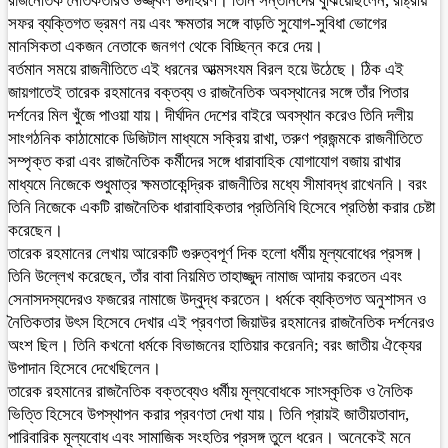
রাজনৈতিক নৈতিকতারও উজ্জ্বল উদাহরণ। তিনি সন্তানদের বুঝিয়েছিলেন, রাষ্ট্রীয়
সফর ব্যক্তিগত ভ্রমণ নয় এবং ক্ষমতার সঙ্গে বাড়তি সুযোগ-সুবিধা ভোগের
মানসিকতা একজন নেতাকে জনগণ থেকে বিচ্ছিন্ন করে দেয়।
বর্তমান সময়ে রাজনীতিতে এই ধরনের আত্মসংযম বিরল হয়ে উঠেছে। ঠিক এই
জায়গাতেই তারেক রহমানের বক্তব্য ও রাজনৈতিক অবস্থানের সঙ্গে তাঁর পিতার
দর্শনের মিল খুঁজে পাওয়া যায়। দীর্ঘদিন দেশের বাইরে অবস্থান করেও তিনি দলীয়
সাংগঠনিক কাঠামোকে ডিজিটাল মাধ্যমে সক্রিয় রাখা, তরুণ প্রজন্মকে রাজনীতিতে
সম্পৃক্ত করা এবং রাজনৈতিক কর্মীদের সঙ্গে ধারাবাহিক যোগাযোগ বজায় রাখার
মাধ্যমে নিজেকে শুধুমাত্র ক্ষমতাকেন্দ্রিক রাজনীতির মধ্যে সীমাবদ্ধ রাখেননি। বরং
তিনি নিজেকে একটি রাজনৈতিক ধারাবাহিকতার প্রতিনিধি হিসেবে প্রতিষ্ঠা করার চেষ্টা
করেছেন।
তারেক রহমানের লেখায় আরেকটি গুরুত্বপূর্ণ দিক হলো ধর্মীয় মূল্যবোধের প্রসঙ্গ।
তিনি উল্লেখ করেছেন, তাঁর বাবা নিয়মিত তাহাজ্জুদ নামাজ আদায় করতেন এবং
সেনাসদস্যদেরও ফজরের নামাজে উদ্বুদ্ধ করতেন। ধর্মকে ব্যক্তিগত অনুশাসন ও
নৈতিকতার উৎস হিসেবে দেখার এই প্রবণতা জিয়াউর রহমানের রাজনৈতিক দর্শনেরও
অংশ ছিল। তিনি কখনো ধর্মকে বিভাজনের হাতিয়ার করেননি; বরং জাতীয় ঐক্যের
উপাদান হিসেবে দেখেছিলেন।
তারেক রহমানের রাজনৈতিক বক্তব্যেও ধর্মীয় মূল্যবোধকে সাংস্কৃতিক ও নৈতিক
ভিত্তি হিসেবে উপস্থাপন করার প্রবণতা দেখা যায়। তিনি প্রায়ই জাতীয়তাবাদ,
পারিবারিক মূল্যবোধ এবং সামাজিক সংহতির প্রসঙ্গ তুলে ধরেন। অনেকেই মনে