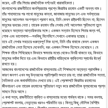
করেন, এটি তাঁর পিতার রাজনৈতিক দর্শনেরই ধারাবাহিকতা।
বাংলাদেশের রাজনীতিতে জনপ্রিয়তার প্রশ্নে জিয়াউর রহমান একটি অনন্য নাম।
তাঁর শাহাদাতের পর লাখো মানুষের কান্না, জানাজায় মানুষের ঢল এবং সর্বস্তরের
মানুষের আবেগঘন অংশগ্রহণ প্রমাণ করে, তিনি কেবল রাষ্ট্রপতি ছিলেন না; ছিলেন
মানুষের হৃদয়ের নেতা। তারেক রহমান তাঁর লেখায় সেই আবেগঘন স্মৃতিগুলো তুলে
ধরেছেন অত্যন্ত আন্তরিকতার সঙ্গে। একজন সন্তান হিসেবে পিতার জন্য গর্ব,
শোক এবং ভালোবাসা—সবকিছু মিলেমিশে সেখানে একাকার হয়েছে।
তবে এই লেখার সবচেয়ে গুরুত্বপূর্ণ দিক হলো, তিনি তাঁর বাবাকে কেবল একজন
রাজনৈতিক নেতা হিসেবে দেখেননি; বরং একজন শিক্ষক হিসেবে দেখেছেন। যে
শিক্ষক তাঁকে শিখিয়েছেন কিভাবে ক্ষমতার মধ্যে থেকেও বিনয়ী থাকতে হয়, কিভাবে
মানুষের মর্যাদা দিতে হয় এবং কিভাবে রাষ্ট্রীয় দায়িত্বকে ব্যক্তিগত স্বার্থের ঊর্ধ্বে
রাখতে হয়।
আজকের বাংলাদেশের রাজনৈতিক বাস্তবতায় এই শিক্ষাগুলো অত্যন্ত প্রাসঙ্গিক।
কারণ জনগণ এখন শুধু উন্নয়নের প্রতিশ্রুতি শুনতে চায় না; তারা রাজনৈতিক সততা,
নৈতিকতা এবং জবাবদিহিতাও দেখতে চায়। এই প্রেক্ষাপটে জিয়াউর রহমানের
জীবনাচরণ এবং তারেক রহমানের স্মৃতিচারণ নতুন করে রাজনৈতিক মূল্যবোধের প্রশ্ন
সামনে নিয়ে আসে।
এ কথা সত্য, রাজনীতিতে ব্যক্তি ও বাস্তবতার মধ্যে পার্থক্য থাকে। সময় বদলায়,
প্রেক্ষাপট বদলায়, নেতৃত্বের ধরনও পরিবর্তিত হয়। কিন্তু কিছু মৌলিক বৈশিষ্ট্য