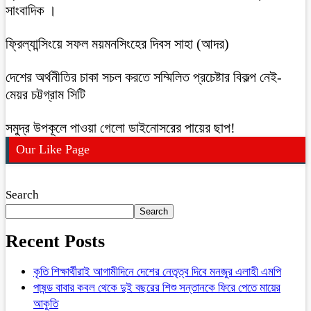
সাংবাদিক ।
ফ্রিল্যান্সিংয়ে সফল ময়মনসিংহের দিবস সাহা (আদর)
দেশের অর্থনীতির চাকা সচল করতে সম্মিলিত প্রচেষ্টার বিকল্প নেই-
মেয়র চট্টগ্রাম সিটি
সমুদ্র উপকূলে পাওয়া গেলো ডাইনোসরের পায়ের ছাপ!
Our Like Page
Search
Search
Recent Posts
কৃতি শিক্ষার্থীরাই আগামীদিনে দেশের নেতৃত্ব দিবে মনজুর এলাহী এমপি
পাষন্ড বাবার কবল থেকে দুই বছরের শিশু সন্তানকে ফিরে পেতে মায়ের
আকুতি