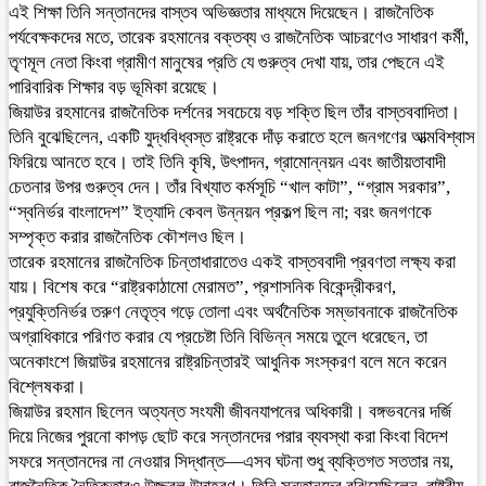
এই শিক্ষা তিনি সন্তানদের বাস্তব অভিজ্ঞতার মাধ্যমে দিয়েছেন। রাজনৈতিক
পর্যবেক্ষকদের মতে, তারেক রহমানের বক্তব্য ও রাজনৈতিক আচরণেও সাধারণ কর্মী,
তৃণমূল নেতা কিংবা গ্রামীণ মানুষের প্রতি যে গুরুত্ব দেখা যায়, তার পেছনে এই
পারিবারিক শিক্ষার বড় ভূমিকা রয়েছে।
জিয়াউর রহমানের রাজনৈতিক দর্শনের সবচেয়ে বড় শক্তি ছিল তাঁর বাস্তববাদিতা।
তিনি বুঝেছিলেন, একটি যুদ্ধবিধ্বস্ত রাষ্ট্রকে দাঁড় করাতে হলে জনগণের আত্মবিশ্বাস
ফিরিয়ে আনতে হবে। তাই তিনি কৃষি, উৎপাদন, গ্রামোন্নয়ন এবং জাতীয়তাবাদী
চেতনার উপর গুরুত্ব দেন। তাঁর বিখ্যাত কর্মসূচি “খাল কাটা”, “গ্রাম সরকার”,
“স্বনির্ভর বাংলাদেশ” ইত্যাদি কেবল উন্নয়ন প্রকল্প ছিল না; বরং জনগণকে
সম্পৃক্ত করার রাজনৈতিক কৌশলও ছিল।
তারেক রহমানের রাজনৈতিক চিন্তাধারাতেও একই বাস্তববাদী প্রবণতা লক্ষ্য করা
যায়। বিশেষ করে “রাষ্ট্রকাঠামো মেরামত”, প্রশাসনিক বিকেন্দ্রীকরণ,
প্রযুক্তিনির্ভর তরুণ নেতৃত্ব গড়ে তোলা এবং অর্থনৈতিক সম্ভাবনাকে রাজনৈতিক
অগ্রাধিকারে পরিণত করার যে প্রচেষ্টা তিনি বিভিন্ন সময়ে তুলে ধরেছেন, তা
অনেকাংশে জিয়াউর রহমানের রাষ্ট্রচিন্তারই আধুনিক সংস্করণ বলে মনে করেন
বিশ্লেষকরা।
জিয়াউর রহমান ছিলেন অত্যন্ত সংযমী জীবনযাপনের অধিকারী। বঙ্গভবনের দর্জি
দিয়ে নিজের পুরনো কাপড় ছোট করে সন্তানদের পরার ব্যবস্থা করা কিংবা বিদেশ
সফরে সন্তানদের না নেওয়ার সিদ্ধান্ত—এসব ঘটনা শুধু ব্যক্তিগত সততার নয়,