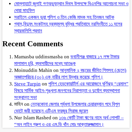
মোল্লাহাটে জুলাই গণঅভ্যুত্থান দিবস উপলক্ষে বিএনপির আলোচনা সভা ও
দোয়া মাহফিল
সরাইলে একজন ভুয়া পুলিশ ও তিন কেজি মাদক সহ তিনজন আটক
গ্যাস,বিদ্যুৎ সংকটসহ দ্রব্যমূল্য বৃদ্ধির প্রতিবাদে নরসিংদীতে ১১ দলের
স্বারকলিপি প্রদান
Recent Comments
Mamasba uddinsmasba
on
ভবানীগঞ্জ বাজারে ১৭ লক্ষ টাকার
মালামাল চুরি, ব্যবসায়ীদের মধ্যে আতঙ্ক
Moinuddin Mahin
on
আনুমানিক ২ বছরের জীবিত শিশুসহ (ছেলে)
অজ্ঞাতপরিচয় (৩০) এক নারীর লাশ উদ্ধার করেছে পুলিশ।
Steve Turpin
on
পুলিশ হেডকোয়ার্টার্স এর আয়োজনে ঘূর্ণিঝড় “রেমাল”
বিষয়ে সার্বিক আইন-শৃঙ্খলা,জনগনের নিরাপত্তা ও দুর্যোগ ব্যবস্থাপনা
সংক্রান্ত সভা
মাহিন
on
নেত্রকোনা জেলার পূর্বধলা উপজেলার চেয়ারম্যান পদে বিপুল
ভোটে জয়ী হয়েছেন এটিএম ফয়জুর সিরাজ জুয়েল
Nur Islam Rashed
on
১৩৬ কোটি টাকা ঋণের নামে অর্থ লোপাট –
“অন লাইন গ্রুপ ও এর এম.ডি খাঁন মোঃ আক্তারুজ্জামান।