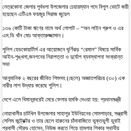
নেত্রকোনা জেলার পূর্বধলা উপজেলার চেয়ারম্যান পদে বিপুল ভোটে জয়ী
হয়েছেন এটিএম ফয়জুর সিরাজ জুয়েল
১৩৬ কোটি টাকা ঋণের নামে অর্থ লোপাট – “অন লাইন গ্রুপ ও এর
এম.ডি খাঁন মোঃ আক্তারুজ্জামান।
পুলিশ হেডকোয়ার্টার্স এর আয়োজনে ঘূর্ণিঝড় “রেমাল” বিষয়ে সার্বিক
আইন-শৃঙ্খলা,জনগনের নিরাপত্তা ও দুর্যোগ ব্যবস্থাপনা সংক্রান্ত
সভা
আনুমানিক ২ বছরের জীবিত শিশুসহ (ছেলে) অজ্ঞাতপরিচয় (৩০) এক
নারীর লাশ উদ্ধার করেছে পুলিশ।
দেশে এলে বিমানবন্দরেই মেরে ফেলার হুমকি দেওয়া হয়: প্রধানমন্ত্রী
নোয়াখালীর চাটখিল উপজেলার সাহাপুর ইউনিয়নের সোমপাড়ার, সন্ত্রাসী
সেলিম কন্ট্রেক্টর ও তার ছেলে হারুনের চাঁদাবাজিতে ভুক্তভুগী ডুবাই
প্রবাসী সৌরভ হোসেন, নিউজ করতে গিয়ে হামলার শিকার স্থানীয়