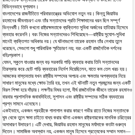
বিভিন্নভাবে দৃশ্যমান।
বাংলাদেশের রাজনীতিতে পরিবারতন্ত্রের অভিযোগ নতুন নয়। কিন্তু জিয়াউর
রহমানের জীবনাচরণ এবং তাঁর সন্তানদের প্রতি শিক্ষাদানের ধরন ছিল সম্পূর্ণ
ভিন্নধর্মী। তিনি কখনো রাষ্ট্রক্ষমতাকে ব্যক্তিগত সুবিধা অর্জনের হাতিয়ার হিসেবে
ব্যবহার করেননি। বরং নিজের সন্তানদেরও শিখিয়েছেন—রাষ্ট্রীয় সুযোগ-সুবিধা
মানেই ব্যক্তিগত অধিকার নয়। যে ঘটনাগুলো তারেক রহমান তাঁর লেখায় তুলে
ধরেছেন, সেগুলো শুধু পারিবারিক স্মৃতিচারণ নয়; বরং একটি রাজনৈতিক দর্শনের
বহিঃপ্রকাশ।
যেমন, স্কুলে যাওয়ার জন্য বড় সরকারি গাড়ি ব্যবহার করায় তিনি সন্তানদের
তিরস্কার করে ছোট গাড়ি ব্যবহারের নির্দেশ দিয়েছিলেন, যাতে কম তেল খরচ হয়।
আজকের বাস্তবতায় যখন রাষ্ট্রীয় সম্পদের অপচয় এবং ক্ষমতার অপব্যবহার নিয়ে
সাধারণ মানুষের মধ্যে ক্ষোভ তৈরি হয়, তখন এই ঘটনাটি নতুন প্রজন্মের জন্য একটি
বিরল শিক্ষা হয়ে দাঁড়ায়। লক্ষণীয় বিষয় হলো, দীর্ঘ রাজনৈতিক জীবনে তারেক রহমানও
বারবার প্রশাসনিক জবাবদিহিতা, সুশাসন এবং রাষ্ট্রীয় সম্পদের সঠিক ব্যবহারের
প্রশ্ন সামনে এনেছেন।
একইভাবে, একজন প্রহরীকে গালাগাল করার কারণে গভীর রাতে নিজের সন্তানকে
ঘুম থেকে তুলে ক্ষমা চাইতে বাধ্য করার ঘটনা একজন রাষ্ট্রনায়কের মানবিক চরিত্রের
অসাধারণ উদাহরণ। এটি দেখায়, জিয়াউর রহমান মানুষের মর্যাদাকে কতটা গুরুত্ব
দিতেন। সামাজিক অবস্থান নয়, একজন মানুষ হিসেবে প্রত্যেকের সম্মান সমান—