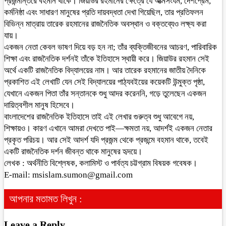
প্রজন্মান্তরে বহমান থাকে। জিয়াউর রহমানের ক্ষেত্রে যে আত্মসংযম, দেশপ্রেম,
কর্মনিষ্ঠা এবং সাধারণ মানুষের প্রতি দায়বদ্ধতা দেখা গিয়েছিল, তার প্রতিফলন
বিভিন্ন মাত্রায় তারেক রহমানের রাজনৈতিক অবস্থান ও বক্তব্যেও লক্ষ্য করা
যায়।
একজন নেতা কেবল ভাষণ দিয়ে বড় হন না; তাঁর ব্যক্তিজীবনের আচরণ, পারিবারিক
শিক্ষা এবং রাজনৈতিক দর্শনই তাঁকে ইতিহাসে স্থায়ী করে। জিয়াউর রহমান সেই
অর্থে একটি রাজনৈতিক বিদ্যালয়ের নাম। আর তারেক রহমানের জাতীয় দৈনিকে
প্রকাশিত এই লেখাটি যেন সেই বিদ্যালয়ের পাঠ্যবইয়ের কয়েকটি উন্মুক্ত পৃষ্ঠা,
যেখানে একজন পিতা তাঁর সন্তানকে শুধু আদর করেননি, গড়ে তুলেছেন একজন
দায়িত্বশীল মানুষ হিসেবে।
বাংলাদেশের রাজনৈতিক ইতিহাসে তাই এই লেখার গুরুত্ব শুধু আবেগে নয়,
শিক্ষায়ও। কারণ এখানে আমরা দেখতে পাই—ক্ষমতা নয়, আদর্শই একজন নেতার
প্রকৃত পরিচয়। আর সেই আদর্শ যদি প্রজন্ম থেকে প্রজন্মে বহমান থাকে, তবেই
একটি রাজনৈতিক দর্শন জীবন্ত থাকে মানুষের হৃদয়ে।
লেখক : অর্থনীতি বিশ্লেষক, কলামিস্ট ও পার্বত্য চট্টগ্রাম বিষয়ক গবেষক।
E-mail: msislam.sumon@gmail.com
আপনার মতামত লিখুন :
Leave a Reply