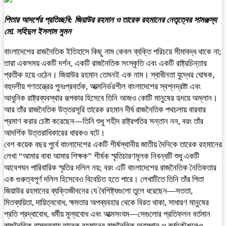
পিতার আদর্শের প্রতিচ্ছবি: জিয়াউর রহমান ও তারেক রহমানের নেতৃত্বের সামঞ্জস্য
মো. সহিদুল ইসলাম সুমন
বাংলাদেশের রাজনৈতিক ইতিহাসে কিছু নাম কেবল ব্যক্তি পরিচয়ে সীমাবদ্ধ থাকে না;
তারা একসময় একটি দর্শন, একটি রাজনৈতিক সংস্কৃতি এবং একটি রাষ্ট্রচিন্তার
প্রতীক হয়ে ওঠেন। জিয়াউর রহমান তেমনই এক নাম। স্বাধীনতা যুদ্ধের ঘোষক,
বহুদলীয় গণতন্ত্রের পুনঃপ্রবর্তক, আত্মনির্ভরশীল বাংলাদেশের স্বপ্নদ্রষ্টা এবং
আধুনিক রাষ্ট্রব্যবস্থার রূপকার হিসেবে তিনি আজও কোটি মানুষের হৃদয়ে অম্লান।
আর তাঁর রাজনৈতিক উত্তরসূরি তারেক রহমান দীর্ঘ রাজনৈতিক পথচলায় বারবার
প্রমাণ করার চেষ্টা করেছেন—তিনি শুধু শহীদ রাষ্ট্রপতির সন্তান নন, বরং তাঁর
আদর্শিক উত্তরাধিকারের ধারকও বটে।
বেশ কয়েক বছর পুর্বে বাংলাদেশের একটি শীর্ষস্থানীয় জাতীয় দৈনিকে তারেক রহমানের
লেখা “আমার বাবা আমার শিক্ষক” শীর্ষক স্মৃতিচারণমূলক নিবন্ধটি শুধু একটি
আবেগঘন পারিবারিক স্মৃতির দলিল নয়; বরং এটি বাংলাদেশের রাজনৈতিক নৈতিকতার
এক গুরুত্বপূর্ণ দলিল হিসেবেও বিবেচিত হতে পারে। লেখাটিতে তিনি তাঁর পিতা
জিয়াউর রহমানের ব্যক্তিজীবনের যে বৈশিষ্ট্যগুলো তুলে ধরেছেন—সততা,
মিতব্যয়িতা, দায়িত্ববোধ, ক্ষমতার অপব্যবহার থেকে বিরত থাকা, সাধারণ মানুষের
প্রতি শ্রদ্ধাবোধ, ধর্মীয় মূল্যবোধ এবং আত্মসংযম—সেগুলোর প্রতিফলন বর্তমান
রাজনৈতিক বাস্তবতায় তারেক রহমানের রাজনৈতিক অবস্থান ও কর্মকৌশলেও