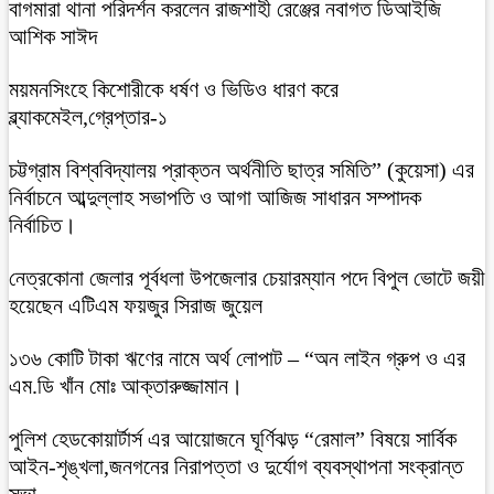
বাগমারা থানা পরিদর্শন করলেন রাজশাহী রেঞ্জের নবাগত ডিআইজি
আশিক সাঈদ
ময়মনসিংহে কিশোরীকে ধর্ষণ ও ভিডিও ধারণ করে
ব্ল্যাকমেইল,গ্রেপ্তার-১
চট্টগ্রাম বিশ্ববিদ্যালয় প্রাক্তন অর্থনীতি ছাত্র সমিতি” (কুয়েসা) এর
নির্বাচনে আব্দুল্লাহ সভাপতি ও আগা আজিজ সাধারন সম্পাদক
নির্বাচিত।
নেত্রকোনা জেলার পূর্বধলা উপজেলার চেয়ারম্যান পদে বিপুল ভোটে জয়ী
হয়েছেন এটিএম ফয়জুর সিরাজ জুয়েল
১৩৬ কোটি টাকা ঋণের নামে অর্থ লোপাট – “অন লাইন গ্রুপ ও এর
এম.ডি খাঁন মোঃ আক্তারুজ্জামান।
পুলিশ হেডকোয়ার্টার্স এর আয়োজনে ঘূর্ণিঝড় “রেমাল” বিষয়ে সার্বিক
আইন-শৃঙ্খলা,জনগনের নিরাপত্তা ও দুর্যোগ ব্যবস্থাপনা সংক্রান্ত
সভা