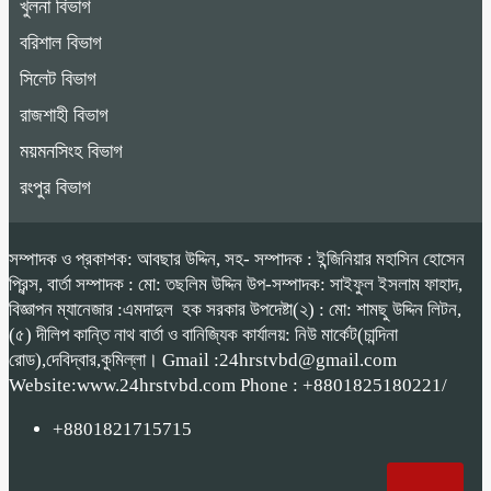
খুলনা বিভাগ
বরিশাল বিভাগ
সিলেট বিভাগ
রাজশাহী বিভাগ
ময়মনসিংহ বিভাগ
রংপুর বিভাগ
সম্পাদক ও প্রকাশক: আবছার উদ্দিন, সহ- সম্পাদক : ইন্জিনিয়ার মহাসিন হোসেন
প্রিন্স, বার্তা সম্পাদক : মো: তছলিম উদ্দিন উপ-সম্পাদক: সাইফুল ইসলাম ফাহাদ,
বিজ্ঞাপন ম্যানেজার :এমদাদুল হক সরকার উপদেষ্টা(২) : মো: শামছু উদ্দিন লিটন,
(৫) দীলিপ কান্তি নাথ বার্তা ও বানিজ্যিক কার্যালয়: নিউ মার্কেট(চান্দিনা
রোড),দেবিদ্বার,কুমিল্লা। Gmail :24hrstvbd@gmail.com
Website:www.24hrstvbd.com Phone : +8801825180221/
+8801821715715