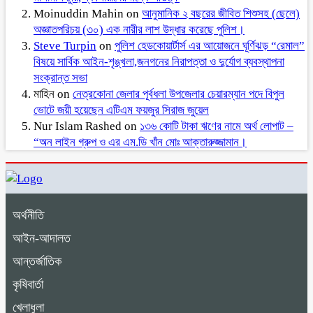
Moinuddin Mahin
on
আনুমানিক ২ বছরের জীবিত শিশুসহ (ছেলে)
অজ্ঞাতপরিচয় (৩০) এক নারীর লাশ উদ্ধার করেছে পুলিশ।
Steve Turpin
on
পুলিশ হেডকোয়ার্টার্স এর আয়োজনে ঘূর্ণিঝড় “রেমাল”
বিষয়ে সার্বিক আইন-শৃঙ্খলা,জনগনের নিরাপত্তা ও দুর্যোগ ব্যবস্থাপনা
সংক্রান্ত সভা
মাহিন
on
নেত্রকোনা জেলার পূর্বধলা উপজেলার চেয়ারম্যান পদে বিপুল
ভোটে জয়ী হয়েছেন এটিএম ফয়জুর সিরাজ জুয়েল
Nur Islam Rashed
on
১৩৬ কোটি টাকা ঋণের নামে অর্থ লোপাট –
“অন লাইন গ্রুপ ও এর এম.ডি খাঁন মোঃ আক্তারুজ্জামান।
অর্থনীতি
আইন-আদালত
আন্তর্জাতিক
কৃষিবার্তা
খেলাধুলা