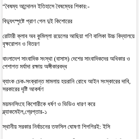
“বৈষম্য আন্দোলন ইতিহাসে বৈষম্যের শিকার:-
বিদ্যুৎস্পৃষ্টে প্রাণ গেল দুই কিশোরের
রোটারী ক্লাব অব কুমিল্লা রয়েলের আছিয়া গণি বালিকা উচ্চ বিদ্যালয়ে
বৃক্ষরোপন ও বিতরণ
বাংলাদেশ সাংবাদিক সংস্থা (বাসাস) দেশের সাংবাদিকদের অধিকার ও
পেশাগত মর্যাদা রক্ষায় অঙ্গীকারবদ্ধ
ব্যাংক চেক-সংক্রান্ত মামলায় হয়রানি রোধে আইন সংস্কারের দাবি,
সরকারের দৃষ্টি আকর্ষণ
ময়মনসিংহে কিশোরীকে ধর্ষণ ও ভিডিও ধারণ করে
ব্ল্যাকমেইল,গ্রেপ্তার-১
স্থানীয় সরকার নির্বাচনের তফসিল ঘোষণা শিগগিরই: ইসি