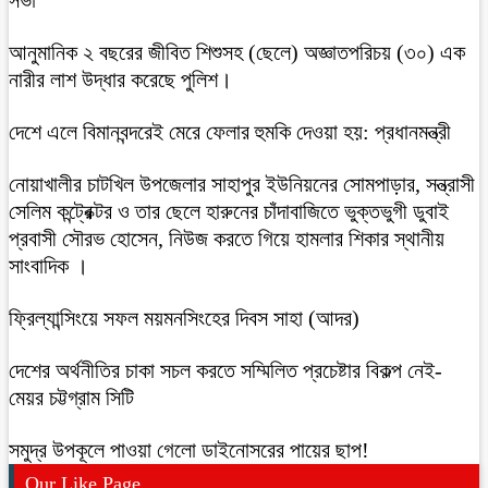
আনুমানিক ২ বছরের জীবিত শিশুসহ (ছেলে) অজ্ঞাতপরিচয় (৩০) এক
নারীর লাশ উদ্ধার করেছে পুলিশ।
দেশে এলে বিমানবন্দরেই মেরে ফেলার হুমকি দেওয়া হয়: প্রধানমন্ত্রী
নোয়াখালীর চাটখিল উপজেলার সাহাপুর ইউনিয়নের সোমপাড়ার, সন্ত্রাসী
সেলিম কন্ট্রেক্টর ও তার ছেলে হারুনের চাঁদাবাজিতে ভুক্তভুগী ডুবাই
প্রবাসী সৌরভ হোসেন, নিউজ করতে গিয়ে হামলার শিকার স্থানীয়
সাংবাদিক ।
ফ্রিল্যান্সিংয়ে সফল ময়মনসিংহের দিবস সাহা (আদর)
দেশের অর্থনীতির চাকা সচল করতে সম্মিলিত প্রচেষ্টার বিকল্প নেই-
মেয়র চট্টগ্রাম সিটি
সমুদ্র উপকূলে পাওয়া গেলো ডাইনোসরের পায়ের ছাপ!
Our Like Page