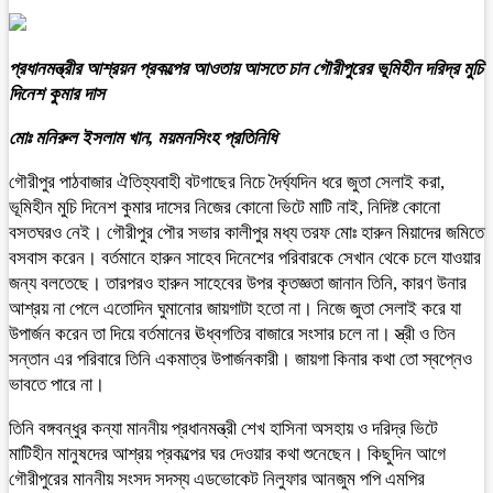
প্রধানমন্ত্রীর আশ্রয়ন প্রকল্পের আওতায় আসতে চান গৌরীপুরের ভূমিহীন দরিদ্র মুচি
দিনেশ কুমার দাস
মোঃ মনিরুল ইসলাম খান, ময়মনসিংহ প্রতিনিধি
গৌরীপুর পাঠবাজার ঐতিহ্যবাহী বটগাছের নিচে দৈর্ঘ্যদিন ধরে জুতা সেলাই করা,
ভূমিহীন মুচি দিনেশ কুমার দাসের নিজের কোনো ভিটে মাটি নাই, নিদিষ্ট কোনো
বসতঘরও নেই। গৌরীপুর পৌর সভার কালীপুর মধ্য তরফ মোঃ হারুন মিয়াদের জমিতে
বসবাস করেন। বর্তমানে হারুন সাহেব দিনেশের পরিবারকে সেখান থেকে চলে যাওয়ার
জন্য বলতেছে। তারপরও হারুন সাহেবের উপর কৃতজ্ঞতা জানান তিনি, কারণ উনার
আশ্রয় না পেলে এতোদিন ঘুমানোর জায়গাটা হতো না। নিজে জুতা সেলাই করে যা
উপার্জন করেন তা দিয়ে বর্তমানের ঊধ্বগতির বাজারে সংসার চলে না। স্ত্রী ও তিন
সন্তান এর পরিবারে তিনি একমাত্র উপার্জনকারী। জায়গা কিনার কথা তো স্বপ্নেও
ভাবতে পারে না।
তিনি বঙ্গবন্ধুর কন্যা মাননীয় প্রধানমন্ত্রী শেখ হাসিনা অসহায় ও দরিদ্র ভিটে
মাটিহীন মানুষদের আশ্রয় প্রকল্পের ঘর দেওয়ার কথা শুনেছেন। কিছুদিন আগে
গৌরীপুরের মাননীয় সংসদ সদস্য এডভোকেট নিলুফার আনজুম পপি এমপির