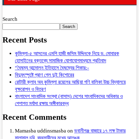
Search
Search
Recent Posts
কুমিল্লা-৫ আসনের এমপি হাজী জসিম উদ্দিনকে নিয়ে ড. মোবারক
হোসাইনের বক্তব্যে সামাজিক যোগাযোগমাধ্যমে প্রতিবাদ
“বৈষম্য আন্দোলন ইতিহাসে বৈষম্যের শিকার:-
বিদ্যুৎস্পৃষ্টে প্রাণ গেল দুই কিশোরের
রোটারী ক্লাব অব কুমিল্লা রয়েলের আছিয়া গণি বালিকা উচ্চ বিদ্যালয়ে
বৃক্ষরোপন ও বিতরণ
বাংলাদেশ সাংবাদিক সংস্থা (বাসাস) দেশের সাংবাদিকদের অধিকার ও
পেশাগত মর্যাদা রক্ষায় অঙ্গীকারবদ্ধ
Recent Comments
Mamasba uddinsmasba
on
ভবানীগঞ্জ বাজারে ১৭ লক্ষ টাকার
মালামাল চুরি, ব্যবসায়ীদের মধ্যে আতঙ্ক