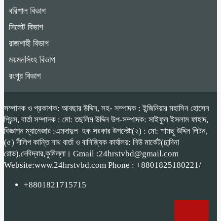
বরিশাল বিভাগ
সিলেট বিভাগ
রাজশাহী বিভাগ
ময়মনসিংহ বিভাগ
রংপুর বিভাগ
সম্পাদক ও প্রকাশক: আবছার উদ্দিন, সহ- সম্পাদক : ইন্জিনিয়ার মহাসিন হোসেন
প্রিন্স, বার্তা সম্পাদক : মো: তছলিম উদ্দিন উপ-সম্পাদক: সাইফুল ইসলাম ফাহাদ,
বিজ্ঞাপন ম্যানেজার :এমদাদুল হক সরকার উপদেষ্টা(২) : মো: শামছু উদ্দিন লিটন,
(৫) দীলিপ কান্তি নাথ বার্তা ও বানিজ্যিক কার্যালয়: নিউ মার্কেট(চান্দিনা
রোড),দেবিদ্বার,কুমিল্লা। Gmail :24hrstvbd@gmail.com
Website:www.24hrstvbd.com Phone : +8801825180221/
+8801821715715