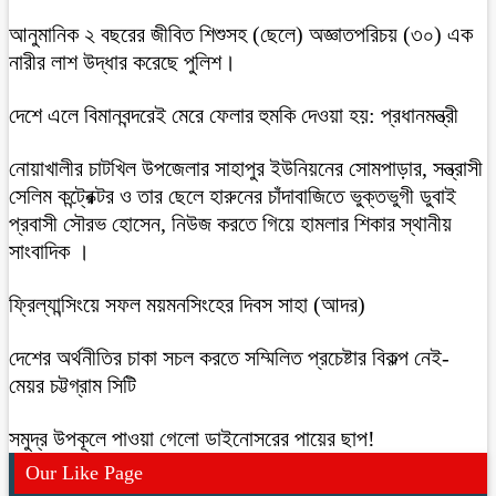
আনুমানিক ২ বছরের জীবিত শিশুসহ (ছেলে) অজ্ঞাতপরিচয় (৩০) এক
নারীর লাশ উদ্ধার করেছে পুলিশ।
দেশে এলে বিমানবন্দরেই মেরে ফেলার হুমকি দেওয়া হয়: প্রধানমন্ত্রী
নোয়াখালীর চাটখিল উপজেলার সাহাপুর ইউনিয়নের সোমপাড়ার, সন্ত্রাসী
সেলিম কন্ট্রেক্টর ও তার ছেলে হারুনের চাঁদাবাজিতে ভুক্তভুগী ডুবাই
প্রবাসী সৌরভ হোসেন, নিউজ করতে গিয়ে হামলার শিকার স্থানীয়
সাংবাদিক ।
ফ্রিল্যান্সিংয়ে সফল ময়মনসিংহের দিবস সাহা (আদর)
দেশের অর্থনীতির চাকা সচল করতে সম্মিলিত প্রচেষ্টার বিকল্প নেই-
মেয়র চট্টগ্রাম সিটি
সমুদ্র উপকূলে পাওয়া গেলো ডাইনোসরের পায়ের ছাপ!
Our Like Page