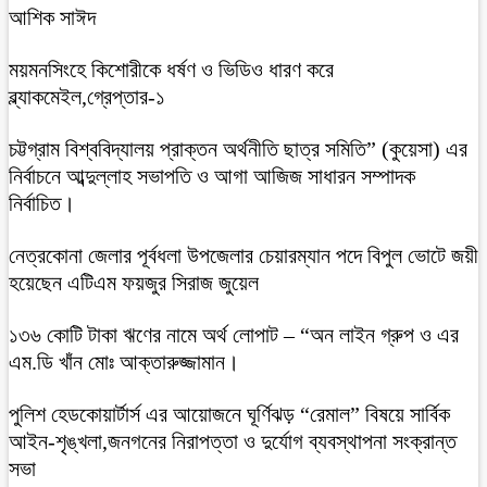
আশিক সাঈদ
ময়মনসিংহে কিশোরীকে ধর্ষণ ও ভিডিও ধারণ করে
ব্ল্যাকমেইল,গ্রেপ্তার-১
চট্টগ্রাম বিশ্ববিদ্যালয় প্রাক্তন অর্থনীতি ছাত্র সমিতি” (কুয়েসা) এর
নির্বাচনে আব্দুল্লাহ সভাপতি ও আগা আজিজ সাধারন সম্পাদক
নির্বাচিত।
নেত্রকোনা জেলার পূর্বধলা উপজেলার চেয়ারম্যান পদে বিপুল ভোটে জয়ী
হয়েছেন এটিএম ফয়জুর সিরাজ জুয়েল
১৩৬ কোটি টাকা ঋণের নামে অর্থ লোপাট – “অন লাইন গ্রুপ ও এর
এম.ডি খাঁন মোঃ আক্তারুজ্জামান।
পুলিশ হেডকোয়ার্টার্স এর আয়োজনে ঘূর্ণিঝড় “রেমাল” বিষয়ে সার্বিক
আইন-শৃঙ্খলা,জনগনের নিরাপত্তা ও দুর্যোগ ব্যবস্থাপনা সংক্রান্ত
সভা