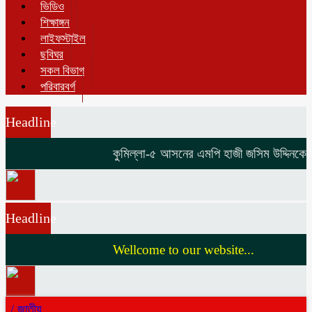
ভিডিও
শিক্ষাঙ্গন
লাইফস্টাইল
ছবিঘর
সকল বিভাগ
পরিবারবর্গ
Headline
কুমিল্লা-৫ আসনের এমপি হাজী জসিম উদ্দিনকে নিয
Headline
Wellcome to our website...
/
জাতীয়