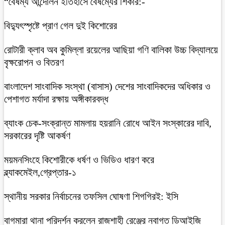
“বৈষম্য আন্দোলন ইতিহাসে বৈষম্যের শিকার:-
বিদ্যুৎস্পৃষ্টে প্রাণ গেল দুই কিশোরের
রোটারী ক্লাব অব কুমিল্লা রয়েলের আছিয়া গণি বালিকা উচ্চ বিদ্যালয়ে
বৃক্ষরোপন ও বিতরণ
বাংলাদেশ সাংবাদিক সংস্থা (বাসাস) দেশের সাংবাদিকদের অধিকার ও
পেশাগত মর্যাদা রক্ষায় অঙ্গীকারবদ্ধ
ব্যাংক চেক-সংক্রান্ত মামলায় হয়রানি রোধে আইন সংস্কারের দাবি,
সরকারের দৃষ্টি আকর্ষণ
ময়মনসিংহে কিশোরীকে ধর্ষণ ও ভিডিও ধারণ করে
ব্ল্যাকমেইল,গ্রেপ্তার-১
স্থানীয় সরকার নির্বাচনের তফসিল ঘোষণা শিগগিরই: ইসি
বাগমারা থানা পরিদর্শন করলেন রাজশাহী রেঞ্জের নবাগত ডিআইজি