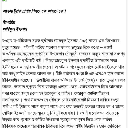
বগুড়ায় ট্রাক চাপায় নিহত এক আহত এক।
রিপোর্টার
আরিফুল ইসলাম
বগুড়ার দুপচাঁচিয়াতে সড়ক দুর্ঘটনায় তারেকুল ইসলাম (১৮) নামের এক কিশোরের
মৃত্যু হয়েছে। ঘটনাটি ঘটেছে গতকাল মঙ্গলবার দুপুরের দিকে বগুড়া – নওগাঁ
আঞ্চলিক মহাসড়কের দুপচাঁচিয়া উপজেলার চৌমুহনী বাজারের অদূরে মাদ্রাসা সংলগ্ন
এলাকায় এই দুর্ঘটনাটি ঘটে। নিহত তারেকুল ইসলাম দুপচাঁচিয়া উপজেলার সদর
ইউনিয়নের আনছার আলীর ছেলে। এ ঘটনায় তারেকুলের সাথে মোটরসাইকেলে থাকা
তার বন্ধু নাহিদ গুরুতর আহত হন। তিনি বর্তমানে বগুড়া টি এম এসএস হাসপাতালে
চিকিৎসাধীন রয়েছেন। দুপচাঁচিয়া থানার অফিসার ইনচার্জ (ওসি) সনাতন চন্দ্র সরকার
জানান, গতকাল দুপুরের দিকে তারাজুন এলাকা থেকে মোটরসাইকেল নিয়ে আলতাফ
নগর যাওয়ার জন্য রওনা হন তারেকুল ও নাহিদ। তারেকুল মোটরসাইকেল
চালাচ্ছিলেন। পথে উক্তস্থানে পৌঁছলে মোটরসাইকেলটি নিয়ন্ত্রণ হারিয়ে বগুড়া
গামী একটি ট্রাকের সাথে ধাক্কা লাগে এবং তারা দুজনই গুরুতর আহত হন ও তাদের
মোটরসাইকেলটি দুমড়ে মুচরে চূর্ণ-বিচূর্ণ হয়ে যায়।। স্থানীয় লোকজন তাদেরকে
উদ্ধার করে প্রথমে দুপচাঁচিয়া উপজেলা স্বাস্থ্য কমপ্লেক্স নিয়ে গেলে কর্তব্য
চিকিৎসক তাদেরকে প্রাথমিক চিকিৎসা দিয়ে বগুড়া শহীদ জিয়াউর রহমান মেডিকেল