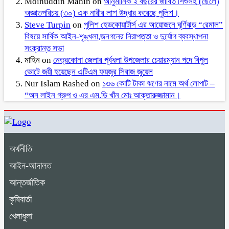
Moinuddin Mahin
on
আনুমানিক ২ বছরের জীবিত শিশুসহ (ছেলে)
অজ্ঞাতপরিচয় (৩০) এক নারীর লাশ উদ্ধার করেছে পুলিশ।
Steve Turpin
on
পুলিশ হেডকোয়ার্টার্স এর আয়োজনে ঘূর্ণিঝড় “রেমাল”
বিষয়ে সার্বিক আইন-শৃঙ্খলা,জনগনের নিরাপত্তা ও দুর্যোগ ব্যবস্থাপনা
সংক্রান্ত সভা
মাহিন
on
নেত্রকোনা জেলার পূর্বধলা উপজেলার চেয়ারম্যান পদে বিপুল
ভোটে জয়ী হয়েছেন এটিএম ফয়জুর সিরাজ জুয়েল
Nur Islam Rashed
on
১৩৬ কোটি টাকা ঋণের নামে অর্থ লোপাট –
“অন লাইন গ্রুপ ও এর এম.ডি খাঁন মোঃ আক্তারুজ্জামান।
অর্থনীতি
আইন-আদালত
আন্তর্জাতিক
কৃষিবার্তা
খেলাধুলা