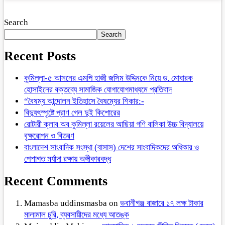
Search
Search
Recent Posts
কুমিল্লা-৫ আসনের এমপি হাজী জসিম উদ্দিনকে নিয়ে ড. মোবারক
হোসাইনের বক্তব্যে সামাজিক যোগাযোগমাধ্যমে প্রতিবাদ
“বৈষম্য আন্দোলন ইতিহাসে বৈষম্যের শিকার:-
বিদ্যুৎস্পৃষ্টে প্রাণ গেল দুই কিশোরের
রোটারী ক্লাব অব কুমিল্লা রয়েলের আছিয়া গণি বালিকা উচ্চ বিদ্যালয়ে
বৃক্ষরোপন ও বিতরণ
বাংলাদেশ সাংবাদিক সংস্থা (বাসাস) দেশের সাংবাদিকদের অধিকার ও
পেশাগত মর্যাদা রক্ষায় অঙ্গীকারবদ্ধ
Recent Comments
Mamasba uddinsmasba
on
ভবানীগঞ্জ বাজারে ১৭ লক্ষ টাকার
মালামাল চুরি, ব্যবসায়ীদের মধ্যে আতঙ্ক