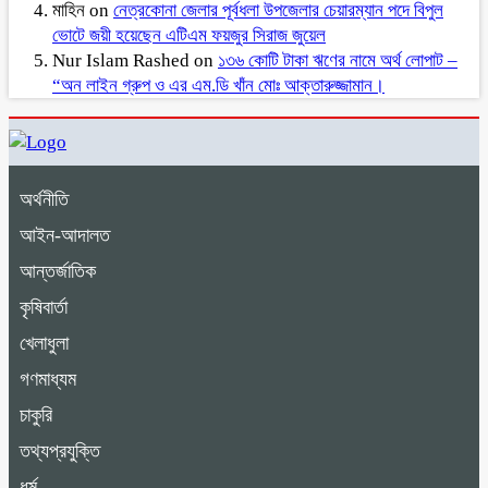
মাহিন
on
নেত্রকোনা জেলার পূর্বধলা উপজেলার চেয়ারম্যান পদে বিপুল
ভোটে জয়ী হয়েছেন এটিএম ফয়জুর সিরাজ জুয়েল
Nur Islam Rashed
on
১৩৬ কোটি টাকা ঋণের নামে অর্থ লোপাট –
“অন লাইন গ্রুপ ও এর এম.ডি খাঁন মোঃ আক্তারুজ্জামান।
অর্থনীতি
আইন-আদালত
আন্তর্জাতিক
কৃষিবার্তা
খেলাধুলা
গণমাধ্যম
চাকুরি
তথ্যপ্রযুক্তি
ধর্ম