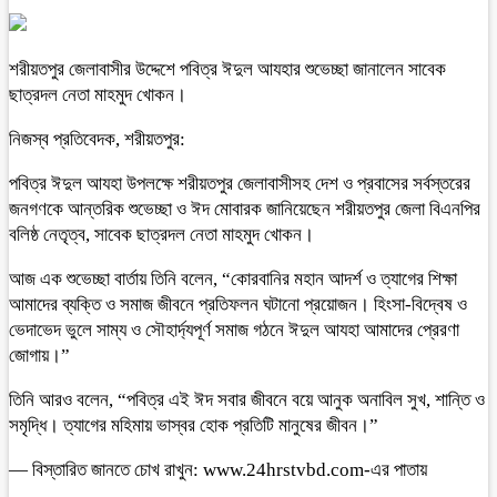
শরীয়তপুর জেলাবাসীর উদ্দেশে পবিত্র ঈদুল আযহার শুভেচ্ছা জানালেন সাবেক
ছাত্রদল নেতা মাহমুদ খোকন।
নিজস্ব প্রতিবেদক, শরীয়তপুর:
পবিত্র ঈদুল আযহা উপলক্ষে শরীয়তপুর জেলাবাসীসহ দেশ ও প্রবাসের সর্বস্তরের
জনগণকে আন্তরিক শুভেচ্ছা ও ঈদ মোবারক জানিয়েছেন শরীয়তপুর জেলা বিএনপির
বলিষ্ঠ নেতৃত্ব, সাবেক ছাত্রদল নেতা মাহমুদ খোকন।
আজ এক শুভেচ্ছা বার্তায় তিনি বলেন, “কোরবানির মহান আদর্শ ও ত্যাগের শিক্ষা
আমাদের ব্যক্তি ও সমাজ জীবনে প্রতিফলন ঘটানো প্রয়োজন। হিংসা-বিদ্বেষ ও
ভেদাভেদ ভুলে সাম্য ও সৌহার্দ্যপূর্ণ সমাজ গঠনে ঈদুল আযহা আমাদের প্রেরণা
জোগায়।”
তিনি আরও বলেন, “পবিত্র এই ঈদ সবার জীবনে বয়ে আনুক অনাবিল সুখ, শান্তি ও
সমৃদ্ধি। ত্যাগের মহিমায় ভাস্বর হোক প্রতিটি মানুষের জীবন।”
— বিস্তারিত জানতে চোখ রাখুন: www.24hrstvbd.com-এর পাতায়