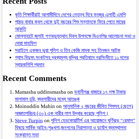
Recent Posts
কৃতি শিক্ষার্থীরাই আগামীদিনে দেশের নেতৃত্ব দিবে মনজুর এলাহী এমপি
পাষন্ড বাবার কবল থেকে দুই বছরের শিশু সন্তানকে ফিরে পেতে মায়ের
আকুতি
মোল্লাহাটে জুলাই গণঅভ্যুত্থান দিবস উপলক্ষে বিএনপির আলোচনা সভা ও
দোয়া মাহফিল
সরাইলে একজন ভুয়া পুলিশ ও তিন কেজি মাদক সহ তিনজন আটক
গ্যাস,বিদ্যুৎ সংকটসহ দ্রব্যমূল্য বৃদ্ধির প্রতিবাদে নরসিংদীতে ১১ দলের
স্বারকলিপি প্রদান
Recent Comments
Mamasba uddinsmasba
on
ভবানীগঞ্জ বাজারে ১৭ লক্ষ টাকার
মালামাল চুরি, ব্যবসায়ীদের মধ্যে আতঙ্ক
Moinuddin Mahin
on
আনুমানিক ২ বছরের জীবিত শিশুসহ (ছেলে)
অজ্ঞাতপরিচয় (৩০) এক নারীর লাশ উদ্ধার করেছে পুলিশ।
Steve Turpin
on
পুলিশ হেডকোয়ার্টার্স এর আয়োজনে ঘূর্ণিঝড় “রেমাল”
বিষয়ে সার্বিক আইন-শৃঙ্খলা,জনগনের নিরাপত্তা ও দুর্যোগ ব্যবস্থাপনা
সংক্রান্ত সভা