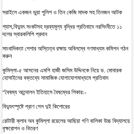
সরাইলে একজন ভুয়া পুলিশ ও তিন কেজি মাদক সহ তিনজন আটক
গ্যাস,বিদ্যুৎ সংকটসহ দ্রব্যমূল্য বৃদ্ধির প্রতিবাদে নরসিংদীতে ১১
দলের স্বারকলিপি প্রদান
সাংবাদিকতা পেশার অস্তিত্ব রক্ষায় অবিলম্বে গণমাধ্যম কমিশন গঠন
করুন
কুমিল্লা-৫ আসনের এমপি হাজী জসিম উদ্দিনকে নিয়ে ড. মোবারক
হোসাইনের বক্তব্যে সামাজিক যোগাযোগমাধ্যমে প্রতিবাদ
“বৈষম্য আন্দোলন ইতিহাসে বৈষম্যের শিকার:-
বিদ্যুৎস্পৃষ্টে প্রাণ গেল দুই কিশোরের
রোটারী ক্লাব অব কুমিল্লা রয়েলের আছিয়া গণি বালিকা উচ্চ বিদ্যালয়ে
বৃক্ষরোপন ও বিতরণ