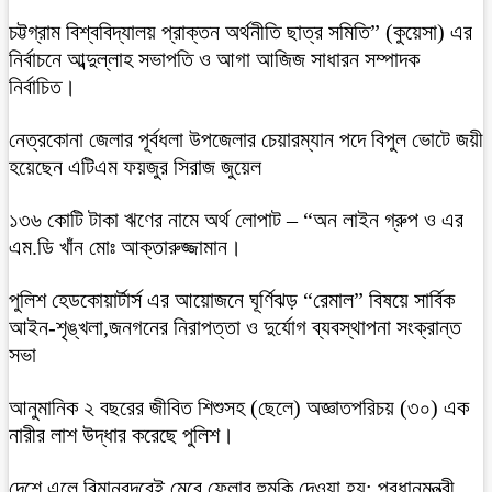
চট্টগ্রাম বিশ্ববিদ্যালয় প্রাক্তন অর্থনীতি ছাত্র সমিতি” (কুয়েসা) এর
নির্বাচনে আব্দুল্লাহ সভাপতি ও আগা আজিজ সাধারন সম্পাদক
নির্বাচিত।
নেত্রকোনা জেলার পূর্বধলা উপজেলার চেয়ারম্যান পদে বিপুল ভোটে জয়ী
হয়েছেন এটিএম ফয়জুর সিরাজ জুয়েল
১৩৬ কোটি টাকা ঋণের নামে অর্থ লোপাট – “অন লাইন গ্রুপ ও এর
এম.ডি খাঁন মোঃ আক্তারুজ্জামান।
পুলিশ হেডকোয়ার্টার্স এর আয়োজনে ঘূর্ণিঝড় “রেমাল” বিষয়ে সার্বিক
আইন-শৃঙ্খলা,জনগনের নিরাপত্তা ও দুর্যোগ ব্যবস্থাপনা সংক্রান্ত
সভা
আনুমানিক ২ বছরের জীবিত শিশুসহ (ছেলে) অজ্ঞাতপরিচয় (৩০) এক
নারীর লাশ উদ্ধার করেছে পুলিশ।
দেশে এলে বিমানবন্দরেই মেরে ফেলার হুমকি দেওয়া হয়: প্রধানমন্ত্রী