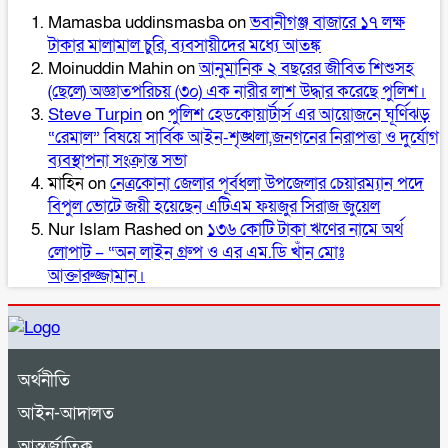
Mamasba uddinsmasba
on
ভবানীগঞ্জ বাজারে ১৭ লক্ষ
টাকার মালামাল চুরি, ব্যবসায়ীদের মধ্যে আতঙ্ক
Moinuddin Mahin
on
আনুমানিক ২ বছরের জীবিত শিশুসহ
(ছেলে) অজ্ঞাতপরিচয় (৩০) এক নারীর লাশ উদ্ধার করেছে পুলিশ।
Steve Turpin
on
পুলিশ হেডকোয়ার্টার্স এর আয়োজনে ঘূর্ণিঝড়
“রেমাল” বিষয়ে সার্বিক আইন-শৃঙ্খলা,জনগনের নিরাপত্তা ও দুর্যোগ
ব্যবস্থাপনা সংক্রান্ত সভা
মাহিন
on
নেত্রকোনা জেলার পূর্বধলা উপজেলার চেয়ারম্যান পদে
বিপুল ভোটে জয়ী হয়েছেন এটিএম ফয়জুর সিরাজ জুয়েল
Nur Islam Rashed
on
১৩৬ কোটি টাকা ঋণের নামে অর্থ
লোপাট – “অন লাইন গ্রুপ ও এর এম.ডি খাঁন মোঃ
আক্তারুজ্জামান।
অর্থনীতি
আইন-আদালত
আন্তর্জাতিক