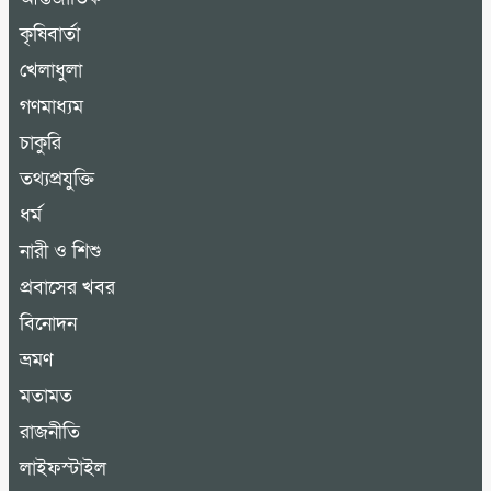
কৃষিবার্তা
খেলাধুলা
গণমাধ্যম
চাকুরি
তথ্যপ্রযুক্তি
ধর্ম
নারী ও শিশু
প্রবাসের খবর
বিনোদন
ভ্রমণ
মতামত
রাজনীতি
লাইফস্টাইল