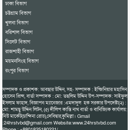
ঢাকা বিভাগ
চট্টগ্রাম বিভাগ
খুলনা বিভাগ
বরিশাল বিভাগ
সিলেট বিভাগ
রাজশাহী বিভাগ
ময়মনসিংহ বিভাগ
রংপুর বিভাগ
সম্পাদক ও প্রকাশক: আবছার উদ্দিন, সহ- সম্পাদক : ইন্জিনিয়ার মহাসিন
হোসেন প্রিন্স, বার্তা সম্পাদক : মো: তছলিম উদ্দিন উপ-সম্পাদক: সাইফুল
ইসলাম ফাহাদ, বিজ্ঞাপন ম্যানেজার :এমদাদুল হক সরকার উপদেষ্টা(২) :
মো: শামছু উদ্দিন লিটন, (৫) দীলিপ কান্তি নাথ বার্তা ও বানিজ্যিক কার্যালয়:
নিউ মার্কেট(চান্দিনা রোড),দেবিদ্বার,কুমিল্লা। Gmail
:24hrstvbd@gmail.com Website:www.24hrstvbd.com
Phone : +8801825180221/