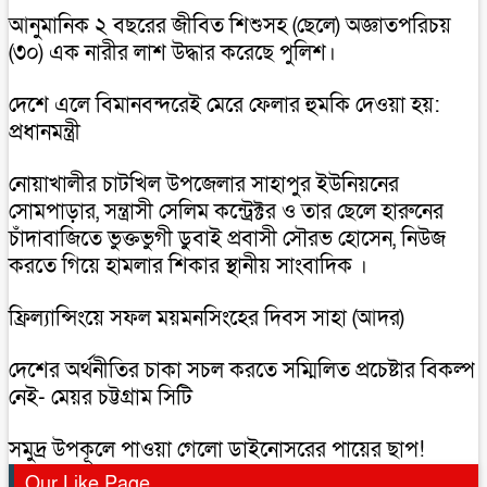
আনুমানিক ২ বছরের জীবিত শিশুসহ (ছেলে) অজ্ঞাতপরিচয়
(৩০) এক নারীর লাশ উদ্ধার করেছে পুলিশ।
দেশে এলে বিমানবন্দরেই মেরে ফেলার হুমকি দেওয়া হয়:
প্রধানমন্ত্রী
নোয়াখালীর চাটখিল উপজেলার সাহাপুর ইউনিয়নের
সোমপাড়ার, সন্ত্রাসী সেলিম কন্ট্রেক্টর ও তার ছেলে হারুনের
চাঁদাবাজিতে ভুক্তভুগী ডুবাই প্রবাসী সৌরভ হোসেন, নিউজ
করতে গিয়ে হামলার শিকার স্থানীয় সাংবাদিক ।
ফ্রিল্যান্সিংয়ে সফল ময়মনসিংহের দিবস সাহা (আদর)
দেশের অর্থনীতির চাকা সচল করতে সম্মিলিত প্রচেষ্টার বিকল্প
নেই- মেয়র চট্টগ্রাম সিটি
সমুদ্র উপকূলে পাওয়া গেলো ডাইনোসরের পায়ের ছাপ!
Our Like Page