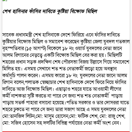
শেখ হাসিনার ফাঁসির দাবিতে কুষ্টিয়া বিক্ষোভ মিছিল
সাবেক প্রধানমন্ত্রী শেখ হাসিনাকে দেশে ফিরিয়ে এনে ফাঁসির দাবিতে
কুষ্টিয়ার বিক্ষোভ মিছিল ও সমাবেশ করেছেন কুষ্টিয়া জেলা যুবদল গতকাল
বৃহস্পতিবার (১৫ আগস্ট) বিকেলে ১৮ নং ওয়ার্ড যুবদলের নেতা জানে
আলম রিগানের নেতৃত্বে একটি বিক্ষোভ মিছিল বের করা হয়। মিছিলটি
শহরের প্রধান সড়ক প্রদক্ষিণ শেষ পৌরসভা বিজয় উল্লাসে গিয়ে সমাবেশে
মিলিত হয়। এসময় সেখানে শত শত নেতাকর্মী জড়ো হয়ে অবস্থান
কর্মসূচি পালন করেন। এসময় কারো ১৮ নং যুবদলের নেতা জানে আলম
রিগান বলেন,পলাতক স্বেচ্ছাচার শেখ হাসিনাকে দেশে ফিরে নিয়ে ফাঁসির
দাবিতে আজ বিক্ষোভ মিছিল। এছাড়াও শহরে যাতে আওয়ামী লীগের
কর্মী নাশকতা সৃষ্টি করতে না পারে সে জন্য শত শত নেতাকর্মী পাড়ায়
পাড়ায় সতর্ক পাহারা বসানো হয়েছে।পতিত সরকার ও তার দোসররা যাতে
শহরে ঢুকতে না পারে সে জন্য তারা সজাগ আছে এ সময় যুবদলের নেতা
মো:তানজিদ লিটন,মো: মাসুম হোসেন,মো: ফটিক শেখ, মো: রাজু শেখ,
মো: সজিব হোসেন সহ দলটির বিভিন্ন পর্যায়ের নেতা কর্মী অংশ নেন।