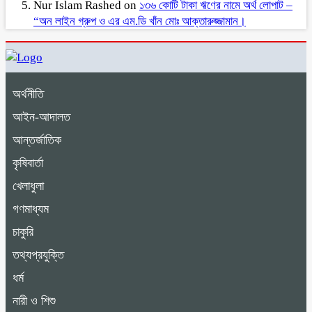
Nur Islam Rashed
on
১৩৬ কোটি টাকা ঋণের নামে অর্থ লোপাট –
“অন লাইন গ্রুপ ও এর এম.ডি খাঁন মোঃ আক্তারুজ্জামান।
অর্থনীতি
আইন-আদালত
আন্তর্জাতিক
কৃষিবার্তা
খেলাধুলা
গণমাধ্যম
চাকুরি
তথ্যপ্রযুক্তি
ধর্ম
নারী ও শিশু