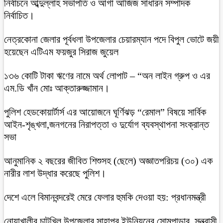
নির্বাচনে আব্দুল্লাহ সভাপতি ও আগা আজিজ সাধারন সম্পাদক
নির্বাচিত।
নেত্রকোনা জেলার পূর্বধলা উপজেলার চেয়ারম্যান পদে বিপুল ভোটে জয়ী
হয়েছেন এটিএম ফয়জুর সিরাজ জুয়েল
১৩৬ কোটি টাকা ঋণের নামে অর্থ লোপাট – “অন লাইন গ্রুপ ও এর
এম.ডি খাঁন মোঃ আক্তারুজ্জামান।
পুলিশ হেডকোয়ার্টার্স এর আয়োজনে ঘূর্ণিঝড় “রেমাল” বিষয়ে সার্বিক
আইন-শৃঙ্খলা,জনগনের নিরাপত্তা ও দুর্যোগ ব্যবস্থাপনা সংক্রান্ত
সভা
আনুমানিক ২ বছরের জীবিত শিশুসহ (ছেলে) অজ্ঞাতপরিচয় (৩০) এক
নারীর লাশ উদ্ধার করেছে পুলিশ।
দেশে এলে বিমানবন্দরেই মেরে ফেলার হুমকি দেওয়া হয়: প্রধানমন্ত্রী
নোয়াখালীর চাটখিল উপজেলার সাহাপুর ইউনিয়নের সোমপাড়ার, সন্ত্রাসী