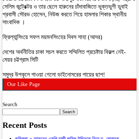
সেলিম কন্ট্রেক্টর ও তার ছেলে হারুনের চাঁদাবাজিতে ভুক্তভুগী ডুবাই
প্রবাসী সৌরভ হোসেন, নিউজ করতে গিয়ে হামলার শিকার স্থানীয়
সাংবাদিক ।
ফ্রিল্যান্সিংয়ে সফল ময়মনসিংহের দিবস সাহা (আদর)
দেশের অর্থনীতির চাকা সচল করতে সম্মিলিত প্রচেষ্টার বিকল্প নেই-
মেয়র চট্টগ্রাম সিটি
সমুদ্র উপকূলে পাওয়া গেলো ডাইনোসরের পায়ের ছাপ!
Our Like Page
Search
Search
Recent Posts
কুমিল্লা-৫ আসনের এমপি হাজী জসিম উদ্দিনকে নিয়ে ড. মোবারক