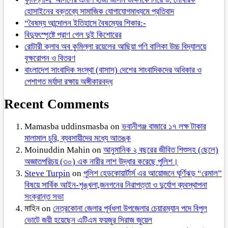
হোসাইনের বক্তব্যে সামাজিক যোগাযোগমাধ্যমে প্রতিবাদ
“বৈষম্য আন্দোলন ইতিহাসে বৈষম্যের শিকার:-
বিদ্যুৎস্পৃষ্টে প্রাণ গেল দুই কিশোরের
রোটারী ক্লাব অব কুমিল্লা রয়েলের আছিয়া গণি বালিকা উচ্চ বিদ্যালয়ে
বৃক্ষরোপন ও বিতরণ
বাংলাদেশ সাংবাদিক সংস্থা (বাসাস) দেশের সাংবাদিকদের অধিকার ও
পেশাগত মর্যাদা রক্ষায় অঙ্গীকারবদ্ধ
Recent Comments
Mamasba uddinsmasba
on
ভবানীগঞ্জ বাজারে ১৭ লক্ষ টাকার
মালামাল চুরি, ব্যবসায়ীদের মধ্যে আতঙ্ক
Moinuddin Mahin
on
আনুমানিক ২ বছরের জীবিত শিশুসহ (ছেলে)
অজ্ঞাতপরিচয় (৩০) এক নারীর লাশ উদ্ধার করেছে পুলিশ।
Steve Turpin
on
পুলিশ হেডকোয়ার্টার্স এর আয়োজনে ঘূর্ণিঝড় “রেমাল”
বিষয়ে সার্বিক আইন-শৃঙ্খলা,জনগনের নিরাপত্তা ও দুর্যোগ ব্যবস্থাপনা
সংক্রান্ত সভা
মাহিন
on
নেত্রকোনা জেলার পূর্বধলা উপজেলার চেয়ারম্যান পদে বিপুল
ভোটে জয়ী হয়েছেন এটিএম ফয়জুর সিরাজ জুয়েল