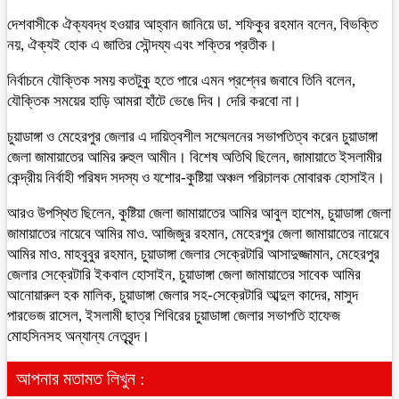
দেশবাসীকে ঐক্যবদ্ধ হওয়ার আহ্বান জানিয়ে ডা. শফিকুর রহমান বলেন, বিভক্তি
নয়, ঐক্যই হোক এ জাতির সৌন্দয্য এবং শক্তির প্রতীক।
নির্বাচনে যৌক্তিক সময় কতটুকু হতে পারে এমন প্রশ্নের জবাবে তিনি বলেন,
যৌক্তিক সময়ের হাড়ি আমরা হাঁটে ভেঙে দিব। দেরি করবো না।
চুয়াডাঙ্গা ও মেহেরপুর জেলার এ দায়িত্বশীল সম্মেলনের সভাপতিত্ব করেন চুয়াডাঙ্গা
জেলা জামায়াতের আমির রুহুল আমীন। বিশেষ অতিথি ছিলেন, জামায়াতে ইসলামীর
কেন্দ্রীয় নির্বাহী পরিষদ সদস্য ও যশোর-কুষ্টিয়া অঞ্চল পরিচালক মোবারক হোসাইন।
আরও উপস্থিত ছিলেন, কুষ্টিয়া জেলা জামায়াতের আমির আবুল হাশেম, চুয়াডাঙ্গা জেলা
জামায়াতের নায়েবে আমির মাও. আজিজুর রহমান, মেহেরপুর জেলা জামায়াতের নায়েবে
আমির মাও. মাহবুবুর রহমান, চুয়াডাঙ্গা জেলার সেক্রেটারি আসাদুজ্জামান, মেহেরপুর
জেলার সেক্রেটারি ইকবাল হোসাইন, চুয়াডাঙ্গা জেলা জামায়াতের সাবেক আমির
আনোয়ারুল হক মালিক, চুয়াডাঙ্গা জেলার সহ-সেক্রেটারি আব্দুল কাদের, মাসুদ
পারভেজ রাসেল, ইসলামী ছাত্র শিবিরের চুয়াডাঙ্গা জেলার সভাপতি হাফেজ
মোহসিনসহ অন্যান্য নেতৃবৃন্দ।
আপনার মতামত লিখুন :