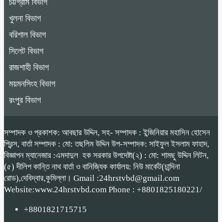
চট্টগ্রাম বিভাগ
খুলনা বিভাগ
বরিশাল বিভাগ
সিলেট বিভাগ
রাজশাহী বিভাগ
ময়মনসিংহ বিভাগ
রংপুর বিভাগ
সম্পাদক ও প্রকাশক: আবছার উদ্দিন, সহ- সম্পাদক : ইন্জিনিয়ার মহাসিন হোসেন
প্রিন্স, বার্তা সম্পাদক : মো: তছলিম উদ্দিন উপ-সম্পাদক: সাইফুল ইসলাম ফাহাদ,
বিজ্ঞাপন ম্যানেজার :এমদাদুল হক সরকার উপদেষ্টা(২) : মো: শামছু উদ্দিন লিটন,
(৫) দীলিপ কান্তি নাথ বার্তা ও বানিজ্যিক কার্যালয়: নিউ মার্কেট(চান্দিনা
রোড),দেবিদ্বার,কুমিল্লা। Gmail :24hrstvbd@gmail.com
Website:www.24hrstvbd.com Phone : +8801825180221/
+8801821715715