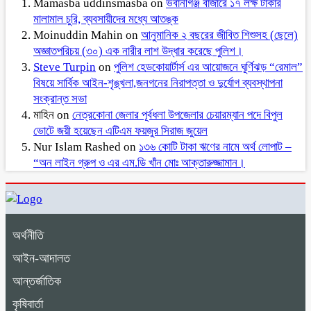
Mamasba uddinsmasba
on
ভবানীগঞ্জ বাজারে ১৭ লক্ষ টাকার
মালামাল চুরি, ব্যবসায়ীদের মধ্যে আতঙ্ক
Moinuddin Mahin
on
আনুমানিক ২ বছরের জীবিত শিশুসহ (ছেলে)
অজ্ঞাতপরিচয় (৩০) এক নারীর লাশ উদ্ধার করেছে পুলিশ।
Steve Turpin
on
পুলিশ হেডকোয়ার্টার্স এর আয়োজনে ঘূর্ণিঝড় “রেমাল”
বিষয়ে সার্বিক আইন-শৃঙ্খলা,জনগনের নিরাপত্তা ও দুর্যোগ ব্যবস্থাপনা
সংক্রান্ত সভা
মাহিন
on
নেত্রকোনা জেলার পূর্বধলা উপজেলার চেয়ারম্যান পদে বিপুল
ভোটে জয়ী হয়েছেন এটিএম ফয়জুর সিরাজ জুয়েল
Nur Islam Rashed
on
১৩৬ কোটি টাকা ঋণের নামে অর্থ লোপাট –
“অন লাইন গ্রুপ ও এর এম.ডি খাঁন মোঃ আক্তারুজ্জামান।
অর্থনীতি
আইন-আদালত
আন্তর্জাতিক
কৃষিবার্তা