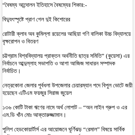
“বৈষম্য আন্দোলন ইতিহাসে বৈষম্যের শিকার:-
বিদ্যুৎস্পৃষ্টে প্রাণ গেল দুই কিশোরের
রোটারী ক্লাব অব কুমিল্লা রয়েলের আছিয়া গণি বালিকা উচ্চ বিদ্যালয়ে
বৃক্ষরোপন ও বিতরণ
চট্টগ্রাম বিশ্ববিদ্যালয় প্রাক্তন অর্থনীতি ছাত্র সমিতি” (কুয়েসা) এর
নির্বাচনে আব্দুল্লাহ সভাপতি ও আগা আজিজ সাধারন সম্পাদক
নির্বাচিত।
নেত্রকোনা জেলার পূর্বধলা উপজেলার চেয়ারম্যান পদে বিপুল ভোটে জয়ী
হয়েছেন এটিএম ফয়জুর সিরাজ জুয়েল
১৩৬ কোটি টাকা ঋণের নামে অর্থ লোপাট – “অন লাইন গ্রুপ ও এর
এম.ডি খাঁন মোঃ আক্তারুজ্জামান।
পুলিশ হেডকোয়ার্টার্স এর আয়োজনে ঘূর্ণিঝড় “রেমাল” বিষয়ে সার্বিক