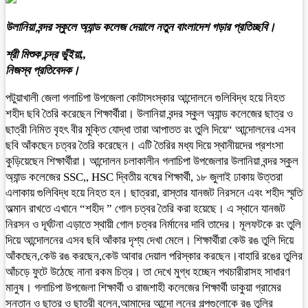
উলানিয়া বন্দর স্কুলে অ্যান্ড কলেজ দেয়ালে নতুন বাংলাদেশ গড়ার প্রতিচ্ছবি।
শ্রী মিশুক চন্দ্র ভুঁইয়া,,
নিজস্ব প্রতিবেদক।
পটুয়াখালী জেলা গলাচিপা উপজেলা কোটাসংস্কার আন্দোলনে গুলিবিদ্ধ হয়ে নিহত
শহীদ ছবি তৈরি করেছেন শিক্ষার্থীরা। উলানিয়া বন্দর স্কুল অ্যান্ড কলেজের ছাত্র ও
ছাত্রী নিমিত বৃহৎ বীর মুক্তি যোদ্ধা তারা আপাতত রং তুলি দিয়ে“ আন্দোলনের এসব
ছবি আঁকছেন চত্বর তৈরি করেছেন। এটি তৈরির মধ্য দিয়ে স্থানীয়দের প্রশংসা
কুড়িয়েছেন শিক্ষার্থীরা। আন্দোলন চলাকালীন গলাচিপা উপজেলার উলানিয়া বন্দর স্কুল
অ্যান্ড কলেজের SSC,, HSC দ্বিতীয় বষের শিক্ষার্থী, ১৮ জুলাই ঢাকায় উত্তরা
এলাকায় গুলিবিদ্ধ হয়ে নিহত হন। ছাত্ররা, রাস্তার যানজট নিরসনে এবং শহীদ স্মৃতি
অল্মান রাখতে এখানে “শহীদ ” গোল চত্বর তৈরি করা হয়েছে। এ স্থানে যানজট
নিরসন ও দূর্ঘটনা এড়াতে স্থায়ী গোল চত্বর নির্মানের দাবি তাদের। মূলফটকে রং তুলি
দিয়ে আন্দোলনের এসব ছবি আঁকার দৃশ্য দেখা মেলে। শিক্ষার্থীরা কেউ রঙ তুলি দিয়ে
আঁকছেন,কেউ রঙ করছেন,কেউ আবার দেয়াল পরিস্কার করছেন।বাহারি রঙের তুলির
আঁচড়ে ফুটে উঠেছে নানা রকম চিত্র। তা দেখে মুগ্ধ হচ্ছেন পথচারীরাসহ সাধারণ
মানুষ। গলাচিপা উপজেলা শিক্ষার্থী ও রাজশাহী কলেজের শিক্ষার্থী ডাকুয়া গ্রামের
সন্তান ও ছাত্র ও ছাত্রী বলেন,আমাদের আন্দো লনের গল্পগুলোকে রঙ তুলির