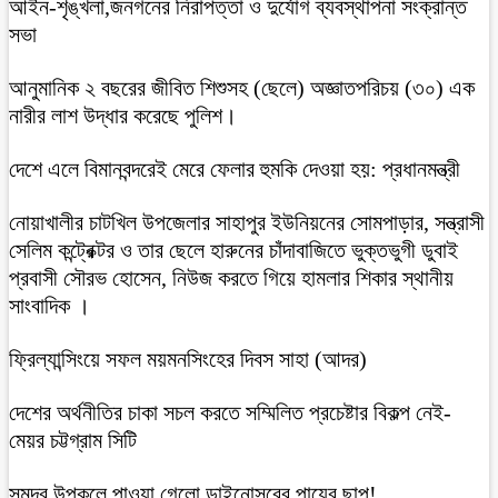
আইন-শৃঙ্খলা,জনগনের নিরাপত্তা ও দুর্যোগ ব্যবস্থাপনা সংক্রান্ত
সভা
আনুমানিক ২ বছরের জীবিত শিশুসহ (ছেলে) অজ্ঞাতপরিচয় (৩০) এক
নারীর লাশ উদ্ধার করেছে পুলিশ।
দেশে এলে বিমানবন্দরেই মেরে ফেলার হুমকি দেওয়া হয়: প্রধানমন্ত্রী
নোয়াখালীর চাটখিল উপজেলার সাহাপুর ইউনিয়নের সোমপাড়ার, সন্ত্রাসী
সেলিম কন্ট্রেক্টর ও তার ছেলে হারুনের চাঁদাবাজিতে ভুক্তভুগী ডুবাই
প্রবাসী সৌরভ হোসেন, নিউজ করতে গিয়ে হামলার শিকার স্থানীয়
সাংবাদিক ।
ফ্রিল্যান্সিংয়ে সফল ময়মনসিংহের দিবস সাহা (আদর)
দেশের অর্থনীতির চাকা সচল করতে সম্মিলিত প্রচেষ্টার বিকল্প নেই-
মেয়র চট্টগ্রাম সিটি
সমুদ্র উপকূলে পাওয়া গেলো ডাইনোসরের পায়ের ছাপ!