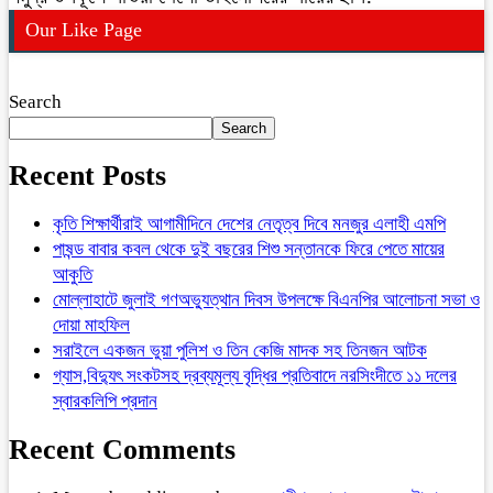
Our Like Page
Search
Search
Recent Posts
কৃতি শিক্ষার্থীরাই আগামীদিনে দেশের নেতৃত্ব দিবে মনজুর এলাহী এমপি
পাষন্ড বাবার কবল থেকে দুই বছরের শিশু সন্তানকে ফিরে পেতে মায়ের
আকুতি
মোল্লাহাটে জুলাই গণঅভ্যুত্থান দিবস উপলক্ষে বিএনপির আলোচনা সভা ও
দোয়া মাহফিল
সরাইলে একজন ভুয়া পুলিশ ও তিন কেজি মাদক সহ তিনজন আটক
গ্যাস,বিদ্যুৎ সংকটসহ দ্রব্যমূল্য বৃদ্ধির প্রতিবাদে নরসিংদীতে ১১ দলের
স্বারকলিপি প্রদান
Recent Comments