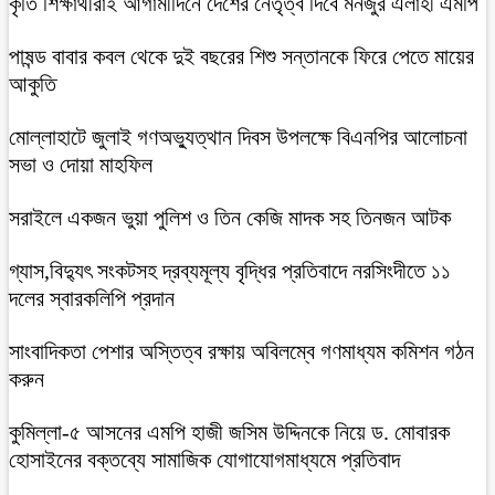
কৃতি শিক্ষার্থীরাই আগামীদিনে দেশের নেতৃত্ব দিবে মনজুর এলাহী এমপি
পাষন্ড বাবার কবল থেকে দুই বছরের শিশু সন্তানকে ফিরে পেতে মায়ের
আকুতি
মোল্লাহাটে জুলাই গণঅভ্যুত্থান দিবস উপলক্ষে বিএনপির আলোচনা
সভা ও দোয়া মাহফিল
সরাইলে একজন ভুয়া পুলিশ ও তিন কেজি মাদক সহ তিনজন আটক
গ্যাস,বিদ্যুৎ সংকটসহ দ্রব্যমূল্য বৃদ্ধির প্রতিবাদে নরসিংদীতে ১১
দলের স্বারকলিপি প্রদান
সাংবাদিকতা পেশার অস্তিত্ব রক্ষায় অবিলম্বে গণমাধ্যম কমিশন গঠন
করুন
কুমিল্লা-৫ আসনের এমপি হাজী জসিম উদ্দিনকে নিয়ে ড. মোবারক
হোসাইনের বক্তব্যে সামাজিক যোগাযোগমাধ্যমে প্রতিবাদ