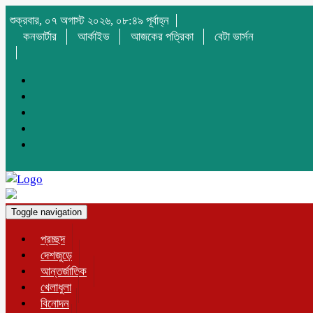
শুক্রবার, ০৭ অগাস্ট ২০২৬, ০৮:৪৯ পূর্বাহ্ন
কনভার্টার
আর্কাইভ
আজকের পত্রিকা
বেটা ভার্সন
Toggle navigation
প্রচ্ছদ
দেশজুড়ে
আন্তর্জাতিক
খেলাধুলা
বিনোদন