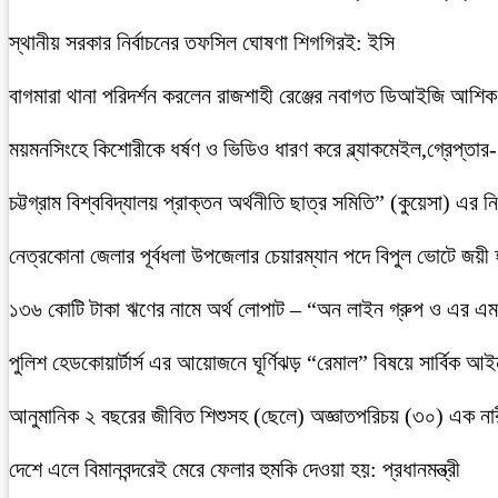
স্থানীয় সরকার নির্বাচনের তফসিল ঘোষণা শিগগিরই: ইসি
বাগমারা থানা পরিদর্শন করলেন রাজশাহী রেঞ্জের নবাগত ডিআইজি আশি
ময়মনসিংহে কিশোরীকে ধর্ষণ ও ভিডিও ধারণ করে ব্ল্যাকমেইল,গ্রেপ্তার
চট্টগ্রাম বিশ্ববিদ্যালয় প্রাক্তন অর্থনীতি ছাত্র সমিতি” (কুয়েসা) এর
নেত্রকোনা জেলার পূর্বধলা উপজেলার চেয়ারম্যান পদে বিপুল ভোটে জয়ী
১৩৬ কোটি টাকা ঋণের নামে অর্থ লোপাট – “অন লাইন গ্রুপ ও এর এম.
পুলিশ হেডকোয়ার্টার্স এর আয়োজনে ঘূর্ণিঝড় “রেমাল” বিষয়ে সার্বিক আ
আনুমানিক ২ বছরের জীবিত শিশুসহ (ছেলে) অজ্ঞাতপরিচয় (৩০) এক নার
দেশে এলে বিমানবন্দরেই মেরে ফেলার হুমকি দেওয়া হয়: প্রধানমন্ত্রী