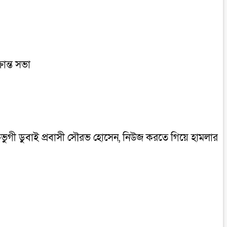
রান্ত সভা
ক্তভুগী ডুবাই প্রবাসী সৌরভ হোসেন, নিউজ করতে গিয়ে হামলার