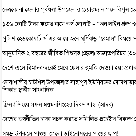
নেত্রকোনা জেলার পূর্বধলা উপজেলার চেয়ারম্যান পদে বিপুল ভ
১৩৬ কোটি টাকা ঋণের নামে অর্থ লোপাট – “অন লাইন গ্রুপ ও 
পুলিশ হেডকোয়ার্টার্স এর আয়োজনে ঘূর্ণিঝড় “রেমাল” বিষয়ে সা
আনুমানিক ২ বছরের জীবিত শিশুসহ (ছেলে) অজ্ঞাতপরিচয় (৩০)
দেশে এলে বিমানবন্দরেই মেরে ফেলার হুমকি দেওয়া হয়: প্রধানমন্
নোয়াখালীর চাটখিল উপজেলার সাহাপুর ইউনিয়নের সোমপাড়ার, সন্ত
শিকার স্থানীয় সাংবাদিক ।
ফ্রিল্যান্সিংয়ে সফল ময়মনসিংহের দিবস সাহা (আদর)
দেশের অর্থনীতির চাকা সচল করতে সম্মিলিত প্রচেষ্টার বিকল্প নে
সমুদ্র উপকূলে পাওয়া গেলো ডাইনোসরের পায়ের ছাপ!