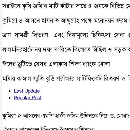
সরাইলে কৃষি জমি’র মাটি কাঁটার দায়ে ৪ জনকে বিভিন্ন মে
কুমিল্লা-৪ আসনে হাসনাত আব্দুল্লাহ পক্ষে মনোনয়ন ফরম 
ত্রাণ_সামগ্রী_বিতরণ_ এবং_বিনামূল্যে_চিকিৎসা_সেবা_প
লালমনিরহাটে নয় দফা দাবিতে বিক্ষোভ মিছিল ও সড়ক
ঈদের ছুটিতে যেসব এলাকায় শিল্প ব্যাংক খোলা
মাষ্টার কামাল স্মৃতি বৃত্তি পরীক্ষার সাটিফিকেট বিতরণ ও
Last Update
Popular Post
কুমিল্লা-৫ আসনের এমপি হাজী জসিম উদ্দিনকে নিয়ে ড. মোবা
“বৈষম্য আন্দোলন ইতিহাসে বৈষম্যের শিকার:-