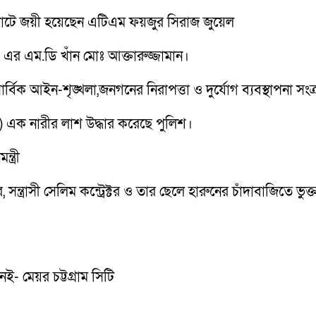
োটে জয়ী হয়েছেন এটিএম ফয়জুর সিরাজ জুয়েল
এর এম.ডি খাঁন মোঃ আক্তারুজ্জামান।
র্বিক আইন-শৃঙ্খলা,জনগনের নিরাপত্তা ও দুর্যোগ ব্যবস্থাপনা সংক্
 এক নারীর লাশ উদ্ধার করেছে পুলিশ।
ত্রী
্রাসী সেলিম কন্ট্রেক্টর ও তার ছেলে হারুনের চাঁদাবাজিতে ভু
ই- মেয়র চট্টগ্রাম সিটি