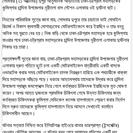
সোমবার (২১ অক্টোবর) দুপুর আনুমানিক আড়াইটায় ঢাকা-চট্টগ্রাম মহাসড়কের
কুমিল্লার চান্দিনা উপজেলার নূরীতলা বাস স্টেশন এলাকায় ওই দুর্ঘটনা ঘটে।
নিহতের পারিবারিক সুত্রে জানা যায়, সোমবার দুপুরে তার চাচাতো ভাই মোবাইল
রিচার্জ ও বিকাশ ব্যবসায়ী মোশারঢ়ফের মোটরসাইকেলে করে ইয়াছিন ও তার বন্ধু
অনিক সহ ঘুরতে বের হয়। নিজ বাড়ি থেকে ঢাকা-চট্টগ্রাম মহাসড়ক হয়ে কুমিল্লায়
যাওয়ার পথে ঢাকা-চট্রগ্রাম মহাসড়কের চান্দিনা উপজেলার নূরীতলা এলাকায় দুর্ঘটনার
শিকার হয় তারা।
প্রত্যক্ষদর্শী সুত্রে জানা যায়, ঢাকা-চট্রগ্রাম মহাসড়কের চান্দিনা উপজেলার নুরীতলা
এলাকায় দ্রুত গতিতে ছুটে চলা একটি মোটরসাইকেল যাত্রীবাহি একটি বাসকে
ওভারটেক করার সময় মোটরসাইকেল চালক নিয়ন্ত্রণ হারিয়ে এক পথচারীকে ধাক্কা
দিয়ে মহাসড়কে আঁছড়ে পড়ে। গুরতর আহতবস্থায় তাদেরকে উদ্ধার করে চান্দিনা
উপজেলা স্বাস্থ্য কমপ্লেক্সে নিয়ে গেলে কর্তব্যরত চিকিৎসক ইয়াছিনকে মৃত ঘোষণা
করেন। অপর আহত দুজনকে প্রাথমিক চিকিৎসা শেষে উন্নত চিকিৎসার জন্য
কর্তব্যরত চিকিৎসকরা কুমিল্লা মেডিকেল কলেজ হাসপাতালে প্রেরণ করার নির্দেশ
দিলে দ্রুত তাদেরকে কুমিল্লা হাসপাতালে নিয়ে আসলে সেখানেই বতর্মানে
চিকিৎসাধীন আছেন।
ঘটনার সত্যতা নিশ্চিত করে ইলিয়টগঞ্জ হাইওয়ে থানার ভারপ্রাপ্ত (ইন্সপেক্টর)
দেওয়ান কৌশিক আহমেদ, এ ঘটনার খবর পেয়ে আমাদের পুলিশের একটি দল