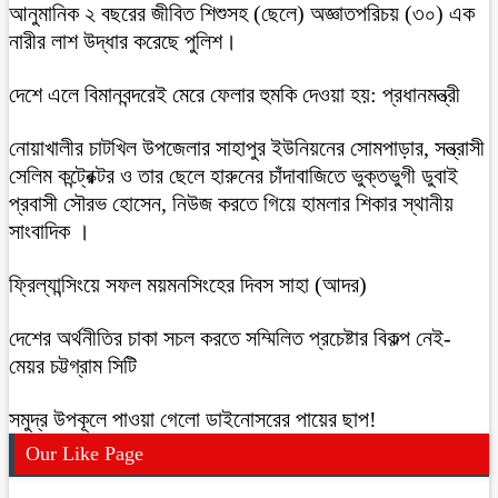
আনুমানিক ২ বছরের জীবিত শিশুসহ (ছেলে) অজ্ঞাতপরিচয় (৩০) এক
নারীর লাশ উদ্ধার করেছে পুলিশ।
দেশে এলে বিমানবন্দরেই মেরে ফেলার হুমকি দেওয়া হয়: প্রধানমন্ত্রী
নোয়াখালীর চাটখিল উপজেলার সাহাপুর ইউনিয়নের সোমপাড়ার, সন্ত্রাসী
সেলিম কন্ট্রেক্টর ও তার ছেলে হারুনের চাঁদাবাজিতে ভুক্তভুগী ডুবাই
প্রবাসী সৌরভ হোসেন, নিউজ করতে গিয়ে হামলার শিকার স্থানীয়
সাংবাদিক ।
ফ্রিল্যান্সিংয়ে সফল ময়মনসিংহের দিবস সাহা (আদর)
দেশের অর্থনীতির চাকা সচল করতে সম্মিলিত প্রচেষ্টার বিকল্প নেই-
মেয়র চট্টগ্রাম সিটি
সমুদ্র উপকূলে পাওয়া গেলো ডাইনোসরের পায়ের ছাপ!
Our Like Page