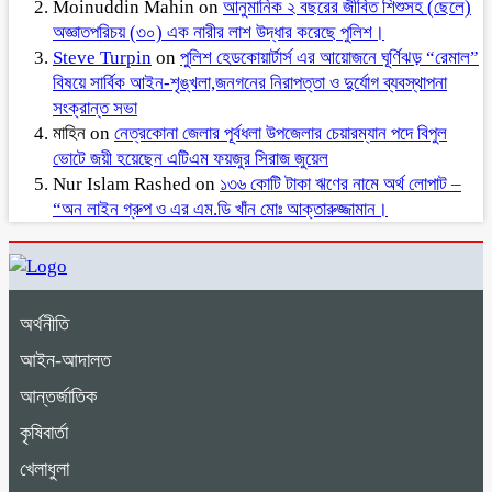
Moinuddin Mahin
on
আনুমানিক ২ বছরের জীবিত শিশুসহ (ছেলে)
অজ্ঞাতপরিচয় (৩০) এক নারীর লাশ উদ্ধার করেছে পুলিশ।
Steve Turpin
on
পুলিশ হেডকোয়ার্টার্স এর আয়োজনে ঘূর্ণিঝড় “রেমাল”
বিষয়ে সার্বিক আইন-শৃঙ্খলা,জনগনের নিরাপত্তা ও দুর্যোগ ব্যবস্থাপনা
সংক্রান্ত সভা
মাহিন
on
নেত্রকোনা জেলার পূর্বধলা উপজেলার চেয়ারম্যান পদে বিপুল
ভোটে জয়ী হয়েছেন এটিএম ফয়জুর সিরাজ জুয়েল
Nur Islam Rashed
on
১৩৬ কোটি টাকা ঋণের নামে অর্থ লোপাট –
“অন লাইন গ্রুপ ও এর এম.ডি খাঁন মোঃ আক্তারুজ্জামান।
অর্থনীতি
আইন-আদালত
আন্তর্জাতিক
কৃষিবার্তা
খেলাধুলা