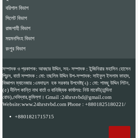
বরিশাল বিভাগ
সিলেট বিভাগ
রাজশাহী বিভাগ
ময়মনসিংহ বিভাগ
রংপুর বিভাগ
সম্পাদক ও প্রকাশক: আবছার উদ্দিন, সহ- সম্পাদক : ইন্জিনিয়ার মহাসিন হোসেন
প্রিন্স, বার্তা সম্পাদক : মো: তছলিম উদ্দিন উপ-সম্পাদক: সাইফুল ইসলাম ফাহাদ,
বিজ্ঞাপন ম্যানেজার :এমদাদুল হক সরকার উপদেষ্টা(২) : মো: শামছু উদ্দিন লিটন,
(৫) দীলিপ কান্তি নাথ বার্তা ও বানিজ্যিক কার্যালয়: নিউ মার্কেট(চান্দিনা
রোড),দেবিদ্বার,কুমিল্লা। Gmail :24hrstvbd@gmail.com
Website:www.24hrstvbd.com Phone : +8801825180221/
+8801821715715