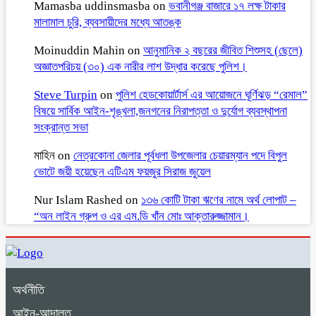
Mamasba uddinsmasba
on
ভবানীগঞ্জ বাজারে ১৭ লক্ষ টাকার
মালামাল চুরি, ব্যবসায়ীদের মধ্যে আতঙ্ক
Moinuddin Mahin
on
আনুমানিক ২ বছরের জীবিত শিশুসহ (ছেলে)
অজ্ঞাতপরিচয় (৩০) এক নারীর লাশ উদ্ধার করেছে পুলিশ।
Steve Turpin
on
পুলিশ হেডকোয়ার্টার্স এর আয়োজনে ঘূর্ণিঝড় “রেমাল”
বিষয়ে সার্বিক আইন-শৃঙ্খলা,জনগনের নিরাপত্তা ও দুর্যোগ ব্যবস্থাপনা
সংক্রান্ত সভা
মাহিন
on
নেত্রকোনা জেলার পূর্বধলা উপজেলার চেয়ারম্যান পদে বিপুল
ভোটে জয়ী হয়েছেন এটিএম ফয়জুর সিরাজ জুয়েল
Nur Islam Rashed
on
১৩৬ কোটি টাকা ঋণের নামে অর্থ লোপাট –
“অন লাইন গ্রুপ ও এর এম.ডি খাঁন মোঃ আক্তারুজ্জামান।
অর্থনীতি
আইন-আদালত