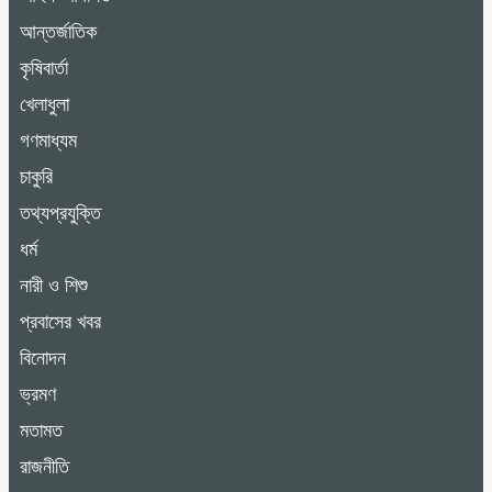
আন্তর্জাতিক
কৃষিবার্তা
খেলাধুলা
গণমাধ্যম
চাকুরি
তথ্যপ্রযুক্তি
ধর্ম
নারী ও শিশু
প্রবাসের খবর
বিনোদন
ভ্রমণ
মতামত
রাজনীতি