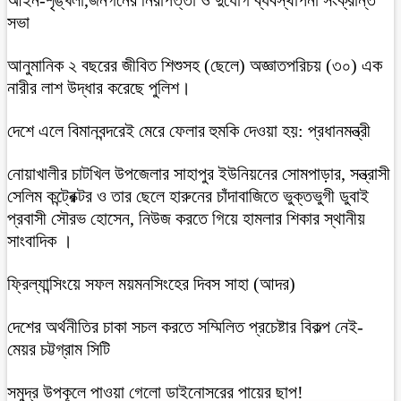
সভা
আনুমানিক ২ বছরের জীবিত শিশুসহ (ছেলে) অজ্ঞাতপরিচয় (৩০) এক
নারীর লাশ উদ্ধার করেছে পুলিশ।
দেশে এলে বিমানবন্দরেই মেরে ফেলার হুমকি দেওয়া হয়: প্রধানমন্ত্রী
নোয়াখালীর চাটখিল উপজেলার সাহাপুর ইউনিয়নের সোমপাড়ার, সন্ত্রাসী
সেলিম কন্ট্রেক্টর ও তার ছেলে হারুনের চাঁদাবাজিতে ভুক্তভুগী ডুবাই
প্রবাসী সৌরভ হোসেন, নিউজ করতে গিয়ে হামলার শিকার স্থানীয়
সাংবাদিক ।
ফ্রিল্যান্সিংয়ে সফল ময়মনসিংহের দিবস সাহা (আদর)
দেশের অর্থনীতির চাকা সচল করতে সম্মিলিত প্রচেষ্টার বিকল্প নেই-
মেয়র চট্টগ্রাম সিটি
সমুদ্র উপকূলে পাওয়া গেলো ডাইনোসরের পায়ের ছাপ!