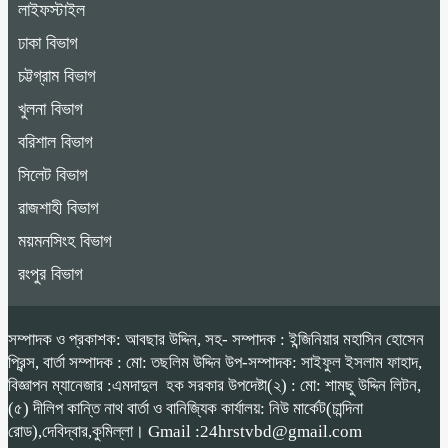
লাইফস্টাইল
ঢাকা বিভাগ
চট্টগ্রাম বিভাগ
খুলনা বিভাগ
বরিশাল বিভাগ
সিলেট বিভাগ
রাজশাহী বিভাগ
ময়মনসিংহ বিভাগ
রংপুর বিভাগ
সম্পাদক ও প্রকাশক: আবছার উদ্দিন, সহ- সম্পাদক : ইন্জিনিয়ার মহাসিন হোসেন
প্রিন্স, বার্তা সম্পাদক : মো: তছলিম উদ্দিন উপ-সম্পাদক: সাইফুল ইসলাম ফাহাদ,
বিজ্ঞাপন ম্যানেজার :এমদাদুল হক সরকার উপদেষ্টা(২) : মো: শামছু উদ্দিন লিটন,
(৫) দীলিপ কান্তি নাথ বার্তা ও বানিজ্যিক কার্যালয়: নিউ মার্কেট(চান্দিনা
রোড),দেবিদ্বার,কুমিল্লা। Gmail :24hrstvbd@gmail.com