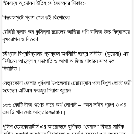
“বৈষম্য আন্দোলন ইতিহাসে বৈষম্যের শিকার:-
বিদ্যুৎস্পৃষ্টে প্রাণ গেল দুই কিশোরের
রোটারী ক্লাব অব কুমিল্লা রয়েলের আছিয়া গণি বালিকা উচ্চ বিদ্যালয়ে
বৃক্ষরোপন ও বিতরণ
চট্টগ্রাম বিশ্ববিদ্যালয় প্রাক্তন অর্থনীতি ছাত্র সমিতি” (কুয়েসা) এর
নির্বাচনে আব্দুল্লাহ সভাপতি ও আগা আজিজ সাধারন সম্পাদক
নির্বাচিত।
নেত্রকোনা জেলার পূর্বধলা উপজেলার চেয়ারম্যান পদে বিপুল ভোটে জয়ী
হয়েছেন এটিএম ফয়জুর সিরাজ জুয়েল
১৩৬ কোটি টাকা ঋণের নামে অর্থ লোপাট – “অন লাইন গ্রুপ ও এর
এম.ডি খাঁন মোঃ আক্তারুজ্জামান।
পুলিশ হেডকোয়ার্টার্স এর আয়োজনে ঘূর্ণিঝড় “রেমাল” বিষয়ে সার্বিক
আইন-শৃঙ্খলা,জনগনের নিরাপত্তা ও দুর্যোগ ব্যবস্থাপনা সংক্রান্ত