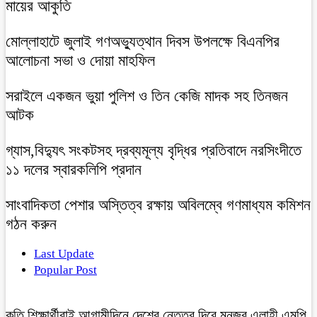
মায়ের আকুতি
মোল্লাহাটে জুলাই গণঅভ্যুত্থান দিবস উপলক্ষে বিএনপির
আলোচনা সভা ও দোয়া মাহফিল
সরাইলে একজন ভুয়া পুলিশ ও তিন কেজি মাদক সহ তিনজন
আটক
গ্যাস,বিদ্যুৎ সংকটসহ দ্রব্যমূল্য বৃদ্ধির প্রতিবাদে নরসিংদীতে
১১ দলের স্বারকলিপি প্রদান
সাংবাদিকতা পেশার অস্তিত্ব রক্ষায় অবিলম্বে গণমাধ্যম কমিশন
গঠন করুন
Last Update
Popular Post
কৃতি শিক্ষার্থীরাই আগামীদিনে দেশের নেতৃত্ব দিবে মনজুর এলাহী এমপি