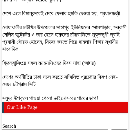
দেশে এলে বিমানবন্দরেই মেরে ফেলার হুমকি দেওয়া হয়: প্রধানমন্ত্রী
নোয়াখালীর চাটখিল উপজেলার সাহাপুর ইউনিয়নের সোমপাড়ার, সন্ত্রাসী
সেলিম কন্ট্রেক্টর ও তার ছেলে হারুনের চাঁদাবাজিতে ভুক্তভুগী ডুবাই
প্রবাসী সৌরভ হোসেন, নিউজ করতে গিয়ে হামলার শিকার স্থানীয়
সাংবাদিক ।
ফ্রিল্যান্সিংয়ে সফল ময়মনসিংহের দিবস সাহা (আদর)
দেশের অর্থনীতির চাকা সচল করতে সম্মিলিত প্রচেষ্টার বিকল্প নেই-
মেয়র চট্টগ্রাম সিটি
সমুদ্র উপকূলে পাওয়া গেলো ডাইনোসরের পায়ের ছাপ!
Our Like Page
Search