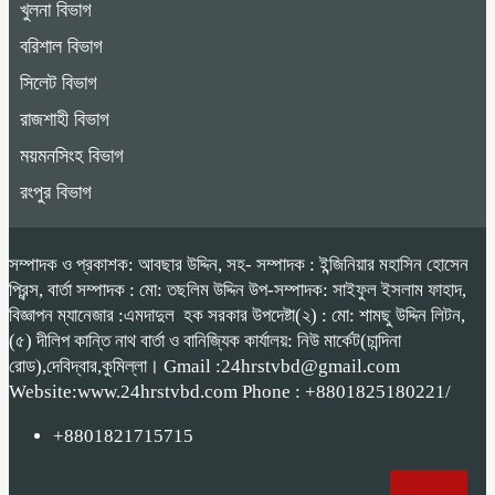
খুলনা বিভাগ
বরিশাল বিভাগ
সিলেট বিভাগ
রাজশাহী বিভাগ
ময়মনসিংহ বিভাগ
রংপুর বিভাগ
সম্পাদক ও প্রকাশক: আবছার উদ্দিন, সহ- সম্পাদক : ইন্জিনিয়ার মহাসিন হোসেন
প্রিন্স, বার্তা সম্পাদক : মো: তছলিম উদ্দিন উপ-সম্পাদক: সাইফুল ইসলাম ফাহাদ,
বিজ্ঞাপন ম্যানেজার :এমদাদুল হক সরকার উপদেষ্টা(২) : মো: শামছু উদ্দিন লিটন,
(৫) দীলিপ কান্তি নাথ বার্তা ও বানিজ্যিক কার্যালয়: নিউ মার্কেট(চান্দিনা
রোড),দেবিদ্বার,কুমিল্লা। Gmail :24hrstvbd@gmail.com
Website:www.24hrstvbd.com Phone : +8801825180221/
+8801821715715