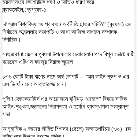
ময়মনসিংহে কিশোরীকে ধর্ষণ ও ভিডিও ধারণ করে
ব্ল্যাকমেইল,গ্রেপ্তার-১
চট্টগ্রাম বিশ্ববিদ্যালয় প্রাক্তন অর্থনীতি ছাত্র সমিতি” (কুয়েসা) এর
নির্বাচনে আব্দুল্লাহ সভাপতি ও আগা আজিজ সাধারন সম্পাদক
নির্বাচিত।
নেত্রকোনা জেলার পূর্বধলা উপজেলার চেয়ারম্যান পদে বিপুল ভোটে জয়ী
হয়েছেন এটিএম ফয়জুর সিরাজ জুয়েল
১৩৬ কোটি টাকা ঋণের নামে অর্থ লোপাট – “অন লাইন গ্রুপ ও এর
এম.ডি খাঁন মোঃ আক্তারুজ্জামান।
পুলিশ হেডকোয়ার্টার্স এর আয়োজনে ঘূর্ণিঝড় “রেমাল” বিষয়ে সার্বিক
আইন-শৃঙ্খলা,জনগনের নিরাপত্তা ও দুর্যোগ ব্যবস্থাপনা সংক্রান্ত
সভা
আনুমানিক ২ বছরের জীবিত শিশুসহ (ছেলে) অজ্ঞাতপরিচয় (৩০) এক
নারীর লাশ উদ্ধার করেছে পুলিশ।