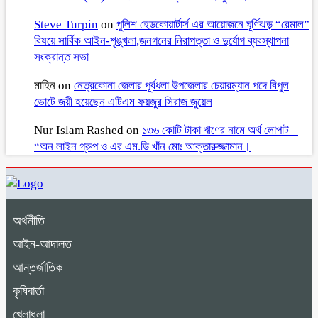
Steve Turpin
on
পুলিশ হেডকোয়ার্টার্স এর আয়োজনে ঘূর্ণিঝড় “রেমাল”
বিষয়ে সার্বিক আইন-শৃঙ্খলা,জনগনের নিরাপত্তা ও দুর্যোগ ব্যবস্থাপনা
সংক্রান্ত সভা
মাহিন
on
নেত্রকোনা জেলার পূর্বধলা উপজেলার চেয়ারম্যান পদে বিপুল
ভোটে জয়ী হয়েছেন এটিএম ফয়জুর সিরাজ জুয়েল
Nur Islam Rashed
on
১৩৬ কোটি টাকা ঋণের নামে অর্থ লোপাট –
“অন লাইন গ্রুপ ও এর এম.ডি খাঁন মোঃ আক্তারুজ্জামান।
অর্থনীতি
আইন-আদালত
আন্তর্জাতিক
কৃষিবার্তা
খেলাধুলা