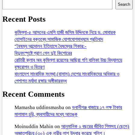
Search
Recent Posts
কুমিল্লা-৫ আসনের এমপি হাজী জসিম উদ্দিনকে নিয়ে ড. মোবারক
হোসাইনের বক্তব্যে সামাজিক যোগাযোগমাধ্যমে প্রতিবাদ
“বৈষম্য আন্দোলন ইতিহাসে বৈষম্যের শিকার:-
বিদ্যুৎস্পৃষ্টে প্রাণ গেল দুই কিশোরের
রোটারী ক্লাব অব কুমিল্লা রয়েলের আছিয়া গণি বালিকা উচ্চ বিদ্যালয়ে
বৃক্ষরোপন ও বিতরণ
বাংলাদেশ সাংবাদিক সংস্থা (বাসাস) দেশের সাংবাদিকদের অধিকার ও
পেশাগত মর্যাদা রক্ষায় অঙ্গীকারবদ্ধ
Recent Comments
Mamasba uddinsmasba
on
ভবানীগঞ্জ বাজারে ১৭ লক্ষ টাকার
মালামাল চুরি, ব্যবসায়ীদের মধ্যে আতঙ্ক
Moinuddin Mahin
on
আনুমানিক ২ বছরের জীবিত শিশুসহ (ছেলে)
অজ্ঞাতপরিচয় (৩০) এক নারীর লাশ উদ্ধার করেছে পুলিশ।