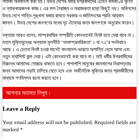
পতাকা অবমাননা করা হয়। উভয় দেশের ধর্মীয় উগ্রবাদীদের এহেন কর্মকাণ্ড ঘৃণিত
ও ন্যাক্কারজনক কাজ। এর ফল নৈরাজ্য ও অরাজকতা ছাড়া কিছুই নয়। অবিলম্বে
উভয় দেশে শান্তি-শৃঙ্খলা বজায় রাখতে সরকার ও জাতিসংঘের প্রতি আহ্বান
জানান। উভয় দেশের জনগণের মধ্যে দৃঢ ঐক্যের জন্য জনগণকে অনুরোধ করেন।
বক্তারা আরও বলেন, সাম্প্রদায়িক সম্প্রীতি কোনভাবেই বিনষ্ট হতে দেয়া যাবে না।
মহান মুক্তিযুদ্ধের অন্যতম মূলনীতি ‘অসাম্প্রদায়িকতা’। যা ৭২’র সংবিধানে
আছে। এ চেতনা বিনষ্ট হওয়া মানেই বাংলাদেশ-ভারতে অশান্তি নেমে আসা এবং
নতুন ফ্যাসিস্ট জন্ম দেয়া। এটা কোনভাবেই করা যাবে না। তাই ধর্মীয় উগ্রবাদীদের
বিরুদ্ধে আমাদের সোচ্চার থাকতে হবে। পাশাপাশি মানুষের জানমালের নিরাপত্তার
জন্য আমাদের লড়াই চালিয়ে যেতে হবে এবং অর্থনৈতিক মুক্তির জন্য শ্রমজীবীদের
মাধ্যমে গণবিপ্লব রচনা করতে হবে।
আপনার মতামত লিখুন :
Leave a Reply
Your email address will not be published.
Required fields are
marked
*