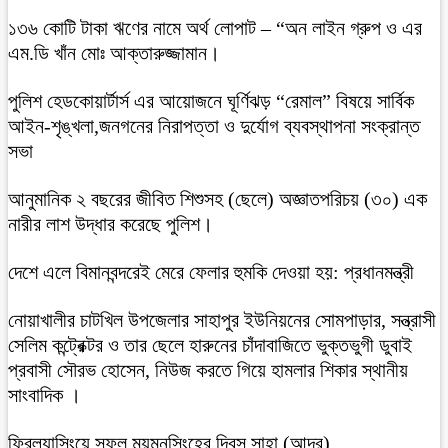
১৩৬ কোটি টাকা ঋণের নামে অর্থ লোপাট – “অন লাইন গ্রুপ ও এর
এম.ডি খাঁন মোঃ আক্তারুজ্জামান।
পুলিশ হেডকোয়ার্টার্স এর আয়োজনে ঘূর্ণিঝড় “রেমাল” বিষয়ে সার্বিক
আইন-শৃঙ্খলা,জনগনের নিরাপত্তা ও দুর্যোগ ব্যবস্থাপনা সংক্রান্ত
সভা
আনুমানিক ২ বছরের জীবিত শিশুসহ (ছেলে) অজ্ঞাতপরিচয় (৩০) এক
নারীর লাশ উদ্ধার করেছে পুলিশ।
দেশে এলে বিমানবন্দরেই মেরে ফেলার হুমকি দেওয়া হয়: প্রধানমন্ত্রী
নোয়াখালীর চাটখিল উপজেলার সাহাপুর ইউনিয়নের সোমপাড়ার, সন্ত্রাসী
সেলিম কন্ট্রেক্টর ও তার ছেলে হারুনের চাঁদাবাজিতে ভুক্তভুগী ডুবাই
প্রবাসী সৌরভ হোসেন, নিউজ করতে গিয়ে হামলার শিকার স্থানীয়
সাংবাদিক ।
ফ্রিল্যান্সিংয়ে সফল ময়মনসিংহের দিবস সাহা (আদর)