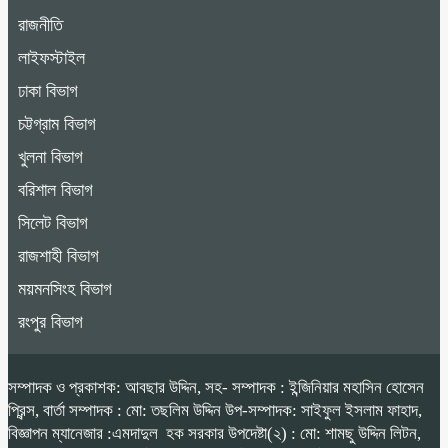
রাজনীতি
লাইফস্টাইল
ঢাকা বিভাগ
চট্টগ্রাম বিভাগ
খুলনা বিভাগ
বরিশাল বিভাগ
সিলেট বিভাগ
রাজশাহী বিভাগ
ময়মনসিংহ বিভাগ
রংপুর বিভাগ
সম্পাদক ও প্রকাশক: আবছার উদ্দিন, সহ- সম্পাদক : ইন্জিনিয়ার মহাসিন হোসেন
প্রিন্স, বার্তা সম্পাদক : মো: তছলিম উদ্দিন উপ-সম্পাদক: সাইফুল ইসলাম ফাহাদ,
বিজ্ঞাপন ম্যানেজার :এমদাদুল হক সরকার উপদেষ্টা(২) : মো: শামছু উদ্দিন লিটন,