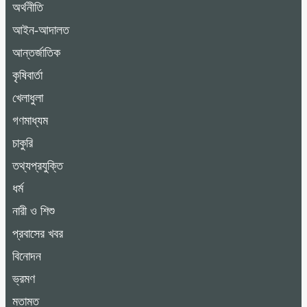
অর্থনীতি
আইন-আদালত
আন্তর্জাতিক
কৃষিবার্তা
খেলাধুলা
গণমাধ্যম
চাকুরি
তথ্যপ্রযুক্তি
ধর্ম
নারী ও শিশু
প্রবাসের খবর
বিনোদন
ভ্রমণ
মতামত