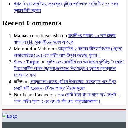
গ্যাস,বিদ্যুৎ সংকটসহ দ্রব্যমূল্য বৃদ্ধির প্রতিবাদে নরসিংদীতে ১১ দলের
স্বারকলিপি প্রদান
Recent Comments
Mamasba uddinsmasba
on
ভবানীগঞ্জ বাজারে ১৭ লক্ষ টাকার
মালামাল চুরি, ব্যবসায়ীদের মধ্যে আতঙ্ক
Moinuddin Mahin
on
আনুমানিক ২ বছরের জীবিত শিশুসহ (ছেলে)
অজ্ঞাতপরিচয় (৩০) এক নারীর লাশ উদ্ধার করেছে পুলিশ।
Steve Turpin
on
পুলিশ হেডকোয়ার্টার্স এর আয়োজনে ঘূর্ণিঝড় “রেমাল”
বিষয়ে সার্বিক আইন-শৃঙ্খলা,জনগনের নিরাপত্তা ও দুর্যোগ ব্যবস্থাপনা
সংক্রান্ত সভা
মাহিন
on
নেত্রকোনা জেলার পূর্বধলা উপজেলার চেয়ারম্যান পদে বিপুল
ভোটে জয়ী হয়েছেন এটিএম ফয়জুর সিরাজ জুয়েল
Nur Islam Rashed
on
১৩৬ কোটি টাকা ঋণের নামে অর্থ লোপাট –
“অন লাইন গ্রুপ ও এর এম.ডি খাঁন মোঃ আক্তারুজ্জামান।