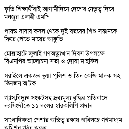
কৃতি শিক্ষার্থীরাই আগামীদিনে দেশের নেতৃত্ব দিবে
মনজুর এলাহী এমপি
পাষন্ড বাবার কবল থেকে দুই বছরের শিশু সন্তানকে
ফিরে পেতে মায়ের আকুতি
মোল্লাহাটে জুলাই গণঅভ্যুত্থান দিবস উপলক্ষে
বিএনপির আলোচনা সভা ও দোয়া মাহফিল
সরাইলে একজন ভুয়া পুলিশ ও তিন কেজি মাদক সহ
তিনজন আটক
গ্যাস,বিদ্যুৎ সংকটসহ দ্রব্যমূল্য বৃদ্ধির প্রতিবাদে
নরসিংদীতে ১১ দলের স্বারকলিপি প্রদান
সাংবাদিকতা পেশার অস্তিত্ব রক্ষায় অবিলম্বে গণমাধ্যম
কমিশন গঠন করুন