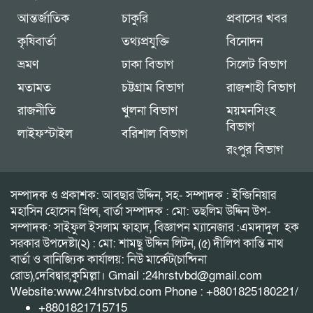
আন্তর্জাতিক
চাকুরি
প্রবাসের খবর
কৃষিবার্তা
তথ্যপ্রযুক্তি
বিনোদন
ভ্রমণ
ঢাকা বিভাগ
সিলেট বিভাগ
মতামত
চট্টগ্রাম বিভাগ
রাজশাহী বিভাগ
রাজনীতি
খুলনা বিভাগ
ময়মনসিংহ
বিভাগ
লাইফস্টাইল
বরিশাল বিভাগ
রংপুর বিভাগ
সম্পাদক ও প্রকাশক: আবছার উদ্দিন, সহ- সম্পাদক : ইন্জিনিয়ার
মহাসিন হোসেন প্রিন্স, বার্তা সম্পাদক : মো: তছলিম উদ্দিন উপ-
সম্পাদক: সাইফুল ইসলাম ফাহাদ, বিজ্ঞাপন ম্যানেজার :এমদাদুল হক
সরকার উপদেষ্টা(২) : মো: শামছু উদ্দিন লিটন, (৫) দীলিপ কান্তি নাথ
বার্তা ও বানিজ্যিক কার্যালয়: নিউ মার্কেট(চান্দিনা
রোড),দেবিদ্বার,কুমিল্লা। Gmail :24hrstvbd@gmail.com
Website:www.24hrstvbd.com Phone : +8801825180221/
+8801821715715