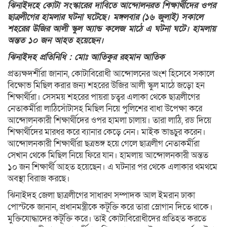
ঝিনাইদহে কোটা সংস্কারের দাবিতে আন্দোলনরত শিক্ষার্থীদের ওপর
ছাত্রলীগের হামলার ঘটনা ঘটেছে। মঙ্গলবার (১৬ জুলাই) সকালে
শহরের উজির আলী স্কুল অ্যান্ড কলেজ মাঠে এ ঘটনা ঘটে। হামলায়
অন্তত ১০ জন আহত হয়েছেন।
ঝিনাইদহ প্রতিনিধি : মোঃ আতিকুর রহমান আতিক
প্রত্যক্ষদর্শীরা জানান, কোটাবিরোধী আন্দোলনের অংশ হিসেবে সকালে
বিক্ষোভ মিছিল করার জন্য শহরের উজির আলী স্কুল মাঠে জড়ো হন
শিক্ষার্থীরা। সেসময় শহরের পায়রা চত্বর এলাকা থেকে ছাত্রলীগের
নেতাকর্মীরা লাঠিসোঁটাসহ মিছিল নিয়ে পুলিশের বাধা উপেক্ষা করে
আন্দোলনকারী শিক্ষার্থীদের ওপর হামলা চালায়। তারা লাঠি, রড দিয়ে
শিক্ষার্থীদের মারধর করে ব্যানার কেড়ে নেন। মাইক ভাঙচুর করেন।
আন্দোলনকারী শিক্ষার্থীরা ছত্রভঙ্গ হয়ে গেলে ছাত্রলীগ নেতাকর্মীরা
সেখান থেকে মিছিল নিয়ে ফিরে যান। হামলায় আন্দোলনকারী অন্তত
১০ জন শিক্ষার্থী আহত হয়েছেন। এ ঘটনার পর থেকে এলাকার থমথমে
অবস্থা বিরাজ করছে।
ঝিনাইদহ জেলা ছাত্রলীগের সাধারণ সম্পাদক আল ইমরান ঢাকা
পোস্টকে জানান, প্রধানমন্ত্রীকে কটূক্তি করে তারা স্লোগান দিতে থাকে।
মুক্তিযোদ্ধাদের কটূক্তি করে। তাই কোটাবিরোধীদের প্রতিহত করতে