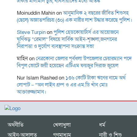
টাকার মালামাল চুরি, ব্যবসায়ীদের মধ্যে আতঙ্ক
Moinuddin Mahin
on
আনুমানিক ২ বছরের জীবিত শিশুসহ
(ছেলে) অজ্ঞাতপরিচয় (৩০) এক নারীর লাশ উদ্ধার করেছে পুলিশ।
Steve Turpin
on
পুলিশ হেডকোয়ার্টার্স এর আয়োজনে
ঘূর্ণিঝড় “রেমাল” বিষয়ে সার্বিক আইন-শৃঙ্খলা,জনগনের
নিরাপত্তা ও দুর্যোগ ব্যবস্থাপনা সংক্রান্ত সভা
মাহিন
on
নেত্রকোনা জেলার পূর্বধলা উপজেলার চেয়ারম্যান পদে
বিপুল ভোটে জয়ী হয়েছেন এটিএম ফয়জুর সিরাজ জুয়েল
Nur Islam Rashed
on
১৩৬ কোটি টাকা ঋণের নামে অর্থ
লোপাট – “অন লাইন গ্রুপ ও এর এম.ডি খাঁন মোঃ
আক্তারুজ্জামান।
অর্থনীতি
খেলাধুলা
ধর্ম
আইন-আদালত
গণমাধ্যম
নারী ও শিশু