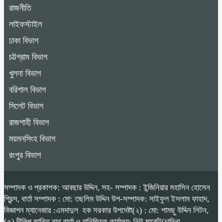
রাজনীতি
লাইফস্টাইল
ঢাকা বিভাগ
চট্টগ্রাম বিভাগ
খুলনা বিভাগ
বরিশাল বিভাগ
সিলেট বিভাগ
রাজশাহী বিভাগ
ময়মনসিংহ বিভাগ
রংপুর বিভাগ
সম্পাদক ও প্রকাশক: আবছার উদ্দিন, সহ- সম্পাদক : ইন্জিনিয়ার মহাসিন হোসেন
প্রিন্স, বার্তা সম্পাদক : মো: তছলিম উদ্দিন উপ-সম্পাদক: সাইফুল ইসলাম ফাহাদ,
বিজ্ঞাপন ম্যানেজার :এমদাদুল হক সরকার উপদেষ্টা(২) : মো: শামছু উদ্দিন লিটন,
(৫) দীলিপ কান্তি নাথ বার্তা ও বানিজ্যিক কার্যালয়: নিউ মার্কেট(চান্দিনা