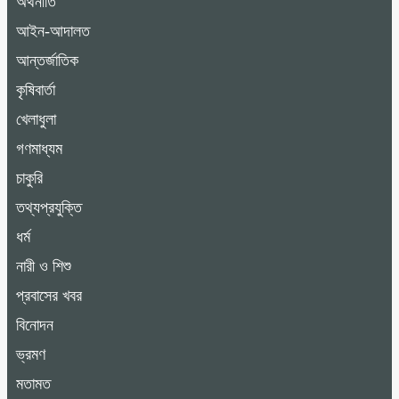
অর্থনীতি
আইন-আদালত
আন্তর্জাতিক
কৃষিবার্তা
খেলাধুলা
গণমাধ্যম
চাকুরি
তথ্যপ্রযুক্তি
ধর্ম
নারী ও শিশু
প্রবাসের খবর
বিনোদন
ভ্রমণ
মতামত