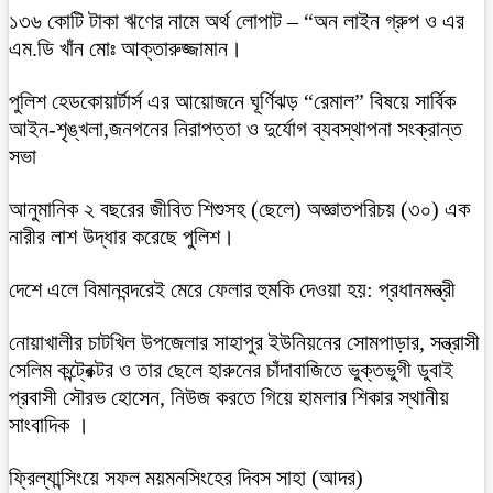
১৩৬ কোটি টাকা ঋণের নামে অর্থ লোপাট – “অন লাইন গ্রুপ ও এর
এম.ডি খাঁন মোঃ আক্তারুজ্জামান।
পুলিশ হেডকোয়ার্টার্স এর আয়োজনে ঘূর্ণিঝড় “রেমাল” বিষয়ে সার্বিক
আইন-শৃঙ্খলা,জনগনের নিরাপত্তা ও দুর্যোগ ব্যবস্থাপনা সংক্রান্ত
সভা
আনুমানিক ২ বছরের জীবিত শিশুসহ (ছেলে) অজ্ঞাতপরিচয় (৩০) এক
নারীর লাশ উদ্ধার করেছে পুলিশ।
দেশে এলে বিমানবন্দরেই মেরে ফেলার হুমকি দেওয়া হয়: প্রধানমন্ত্রী
নোয়াখালীর চাটখিল উপজেলার সাহাপুর ইউনিয়নের সোমপাড়ার, সন্ত্রাসী
সেলিম কন্ট্রেক্টর ও তার ছেলে হারুনের চাঁদাবাজিতে ভুক্তভুগী ডুবাই
প্রবাসী সৌরভ হোসেন, নিউজ করতে গিয়ে হামলার শিকার স্থানীয়
সাংবাদিক ।
ফ্রিল্যান্সিংয়ে সফল ময়মনসিংহের দিবস সাহা (আদর)