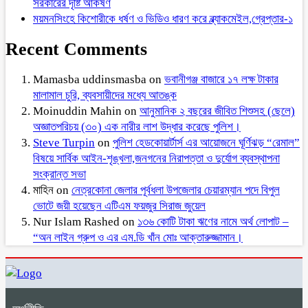
সরকারের দৃষ্টি আকর্ষণ
ময়মনসিংহে কিশোরীকে ধর্ষণ ও ভিডিও ধারণ করে ব্ল্যাকমেইল,গ্রেপ্তার-১
Recent Comments
Mamasba uddinsmasba
on
ভবানীগঞ্জ বাজারে ১৭ লক্ষ টাকার
মালামাল চুরি, ব্যবসায়ীদের মধ্যে আতঙ্ক
Moinuddin Mahin
on
আনুমানিক ২ বছরের জীবিত শিশুসহ (ছেলে)
অজ্ঞাতপরিচয় (৩০) এক নারীর লাশ উদ্ধার করেছে পুলিশ।
Steve Turpin
on
পুলিশ হেডকোয়ার্টার্স এর আয়োজনে ঘূর্ণিঝড় “রেমাল”
বিষয়ে সার্বিক আইন-শৃঙ্খলা,জনগনের নিরাপত্তা ও দুর্যোগ ব্যবস্থাপনা
সংক্রান্ত সভা
মাহিন
on
নেত্রকোনা জেলার পূর্বধলা উপজেলার চেয়ারম্যান পদে বিপুল
ভোটে জয়ী হয়েছেন এটিএম ফয়জুর সিরাজ জুয়েল
Nur Islam Rashed
on
১৩৬ কোটি টাকা ঋণের নামে অর্থ লোপাট –
“অন লাইন গ্রুপ ও এর এম.ডি খাঁন মোঃ আক্তারুজ্জামান।